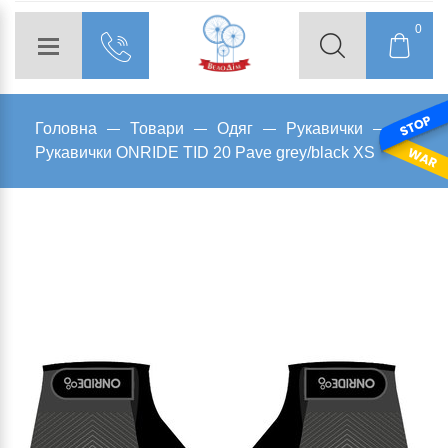
0
Головна
Товари
Одяг
Рукавички
Рукавички ONRIDE TID 20 Pave grey/black XS