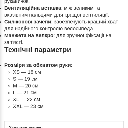
рукавичок.
Вентиляційна вставка
: між великим та
вказівним пальцями для кращої вентиляції.
Силіконові зачепи
: забезпечують кращий хват
для надійного контролю велосипеда.
Манжета на велкро
: для зручної фіксації на
зап'ясті.
Технічні параметри
Розміри за обхватом руки
:
XS
— 18 см
S — 19 см
M — 20 см
L — 21 см
XL — 22 см
XXL — 23 см
Характеристики: