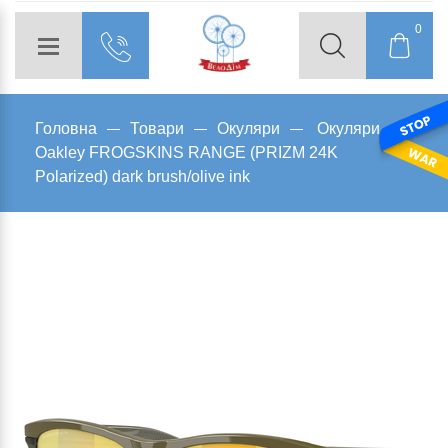
0
Головна
Товари
Окуляри
Окуляри
Oakley FROGSKINS RANGE (PRIZM 24K
Polarized) dark brush/olive ink