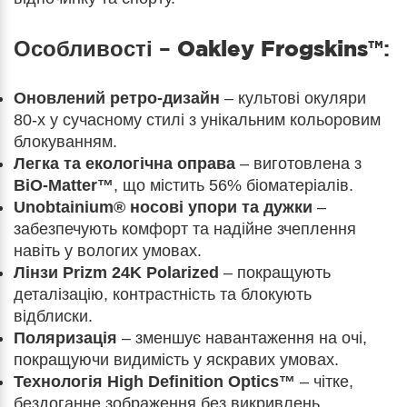
Особливості –
Oakley Frogskins™
:
Оновлений ретро-дизайн
– культові окуляри
80-х у сучасному стилі з унікальним кольоровим
блокуванням.
Легка та екологічна оправа
– виготовлена з
BiO-Matter™
, що містить 56% біоматеріалів.
Unobtainium® носові упори та дужки
–
забезпечують комфорт та надійне зчеплення
навіть у вологих умовах.
Лінзи Prizm 24K Polarized
– покращують
деталізацію, контрастність та блокують
відблиски.
Поляризація
– зменшує навантаження на очі,
покращуючи видимість у яскравих умовах.
Технологія High Definition Optics™
– чітке,
бездоганне зображення без викривлень.