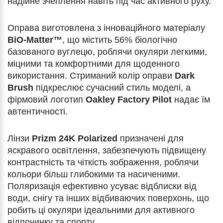
надійне зчеплення навіть під час активного руху.
Оправа виготовлена з інноваційного матеріалу
BiO-Matter™
, що містить 56% біологічно
базованого вуглецю, роблячи окуляри легкими,
міцними та комфортними для щоденного
використання. Стриманий колір оправи
Dark
Brush
підкреслює сучасний стиль моделі, а
фірмовий логотип
Oakley Factory Pilot
надає їм
автентичності.
Лінзи
Prizm 24K Polarized
призначені для
яскравого освітлення, забезпечують підвищену
контрастність та чіткість зображення, роблячи
кольори більш глибокими та насиченими.
Поляризація ефективно усуває відблиски від
води, снігу та інших відбиваючих поверхонь, що
робить ці окуляри ідеальними для активного
відпочинку та спорту.