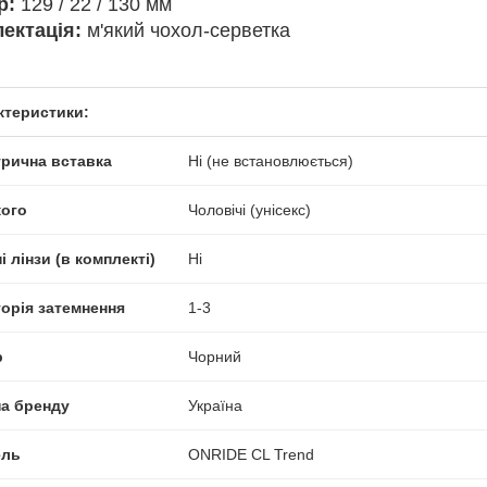
р:
129 / 22 / 130 мм
ектація:
м'який чохол-серветка
ктеристики:
трична вставка
Ні (не встановлюється)
кого
Чоловічі (унісекс)
і лінзи (в комплекті)
Ні
горія затемнення
1-3
р
Чорний
на бренду
Україна
ль
ONRIDE CL Trend