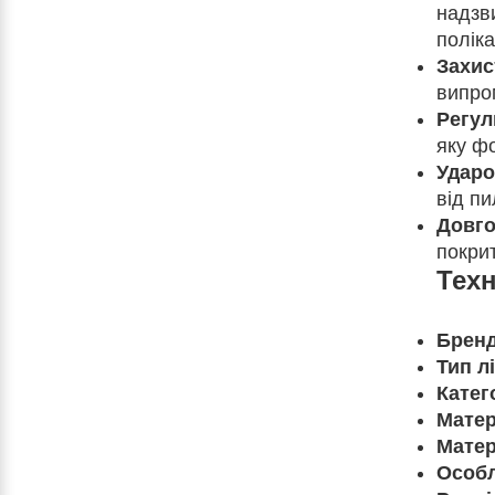
надзви
поліка
Захис
випро
Регул
яку ф
Ударо
від пи
Довго
покри
Техн
Бренд
Тип лі
Катег
Матер
Матер
Особл