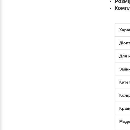
Розмі
Компл
Хара
Діоп
Для 
Змінн
Кате
Колі
Краї
Моде