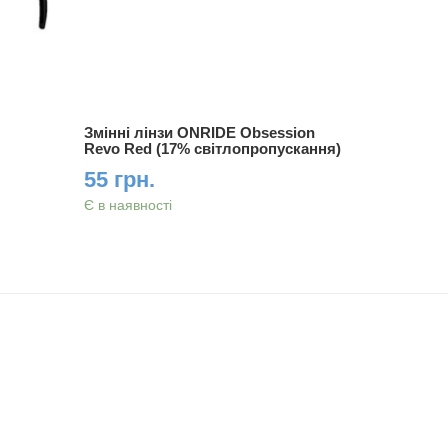
Змінні лінзи ONRIDE Obsession
Змінні лі
Revo Red (17% світлопропускання)
Red (17%
55 грн.
55 грн.
Є в наявності
Є в наявно