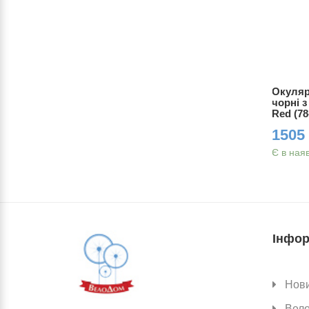
s Revo
Окуляри ONRIDE CL Trend (Mirror
Окуляр
ння)
16-78%) black
чорні 
Red (7
1035.00 грн.
1150.00 грн.
1505 
Є в магазині
Є в ная
Інфор
Нов
Вел