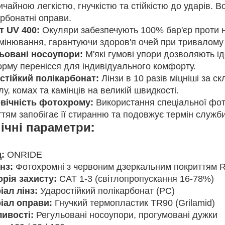
чайною легкістю, гнучкістю та стійкістю до ударів. В
рбонатні оправи.
т UV 400:
Окуляри забезпечують 100% бар'єр проти 
мінювання, гарантуючи здоров'я очей при тривалому 
ьовані носоупори:
М'які гумові упори дозволяють і
орму перенісся для індивідуального комфорту.
стійкий полікарбонат:
Лінзи в 10 разів міцніші за с
лу, комах та камінців на великій швидкості.
вічність фотохрому:
Використання спеціальної фот
ттям запобігає її стиранню та подовжує термін служб
ічні параметри:
:
ONRIDE
нз:
Фотохромні з червоним дзеркальним покриттям 
орія захисту:
CAT 1-3 (світлопропускання 16-78%)
іал лінз:
Ударостійкий полікарбонат (PC)
іал оправи:
Гнучкий термопластик TR90 (Grilamid)
ивості:
Регульовані носоупори, прогумовані дужки