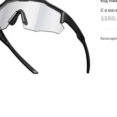
Код тов
Є в мага
1150.
Категорі