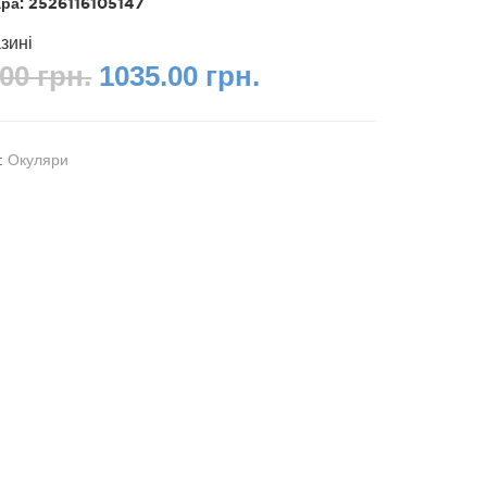
ара:
2526116105147
зині
00 грн.
1035.00 грн.
я:
Окуляри