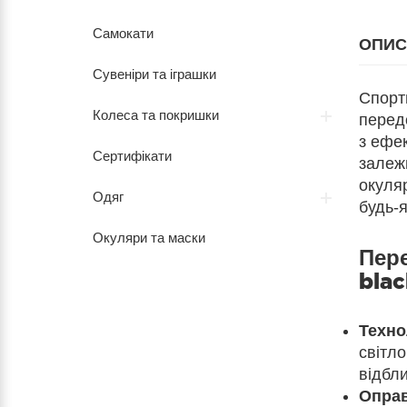
Самокати
ОПИС
Сувеніри та іграшки
Спорт
Колеса та покришки
перед
з ефе
Сертифікати
залежн
окуля
Одяг
будь-я
Окуляри та маски
Пер
blac
Техно
світло
відбли
Оправ