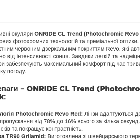
ивні окуляри
ONRIDE CL Trend (Photochromic Revo 
ових фотохромних технологій та преміальної оптики
ктним червоним дзеркальним покриттям Revo, які ав
о від інтенсивності сонця. Завдяки легкій та надміцн
ри забезпечують максимальний комфорт під час трива
ку погоду.
еваги –
ONRIDE CL Trend (Photochro
k
:
логія Photochromic Revo Red:
Лінзи адаптуються до
пропускання від 78% до 16% всього за кілька секунд
сків та покращує контрастність.
а TR90 Grilamid:
Виготовлена зі швейцарського тер