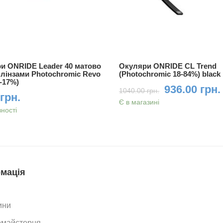
и ONRIDE Leader 40 матово
Окуляри ONRIDE CL Trend
з лінзами Photochromic Revo
(Photochromic 18-84%) black
8-17%)
936.00 грн.
1040.00 грн.
грн.
Є в магазині
вності
мація
ини
омайстерня