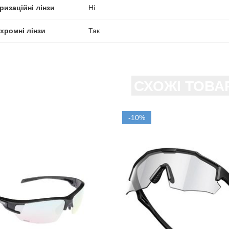
ризаційні лінзи
Ні
хромні лінзи
Так
СХОЖІ ТОВА
-10%