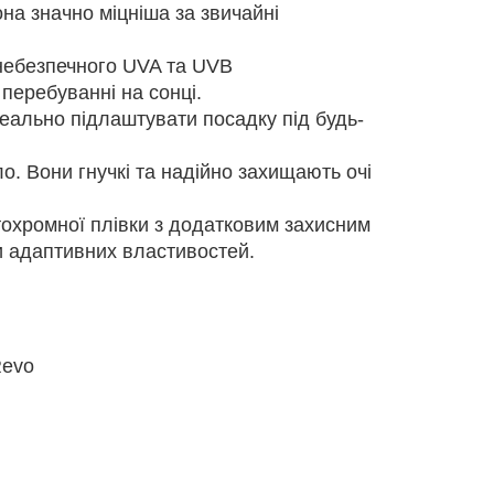
она значно міцніша за звичайні
небезпечного UVA та UVB
перебуванні на сонці.
деально підлаштувати посадку під будь-
кло. Вони гнучкі та надійно захищають очі
охромної плівки з додатковим захисним
и адаптивних властивостей.
Revo