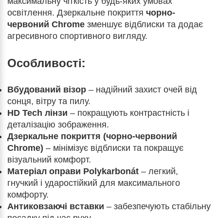
максимальну чіткість у будь-яких умовах
освітлення. Дзеркальне покриття
чорно-
червоний Chrome
зменшує відблиски та додає
агресивного спортивного вигляду.
Особливості:
Вбудований візор
– надійний захист очей від
сонця, вітру та пилу.
HD Tech лінзи
– покращують контрастність і
деталізацію зображення.
Дзеркальне покриття (чорно-червоний
Chrome)
– мінімізує відблиски та покращує
візуальний комфорт.
Матеріал оправи Polykarbonát
– легкий,
гнучкий і ударостійкий для максимального
комфорту.
Антиковзаючі вставки
– забезпечують стабільну