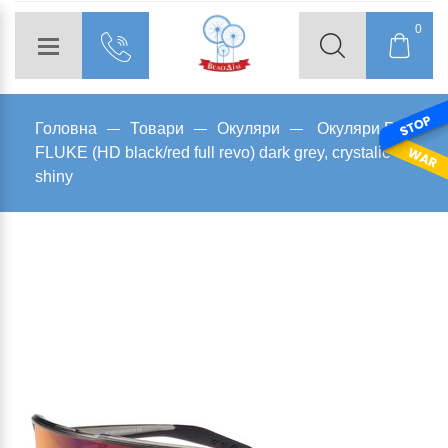
0
Головна
Товари
Окуляри
Окуляри R2
FLUKE (HD black/red full revo) dark grey, crystalic
shiny