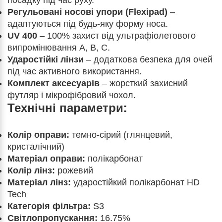
посадку під час руху.
Регульовані носові упори (Flexipad)
–
адаптуються під будь-яку форму носа.
UV 400
– 100% захист від ультрафіолетового
випромінювання A, B, C.
Ударостійкі лінзи
– додаткова безпека для очей
під час активного використання.
Комплект аксесуарів
– жорсткий захисний
футляр і мікрофібровий чохол.
Технічні параметри:
Колір оправи:
темно-сірий (глянцевий,
кристалічний)
Матеріал оправи:
полікарбонат
Колір лінз:
рожевий
Матеріал лінз:
ударостійкий полікарбонат HD
Tech
Категорія фільтра:
S3
Світлопропускання:
16.75%