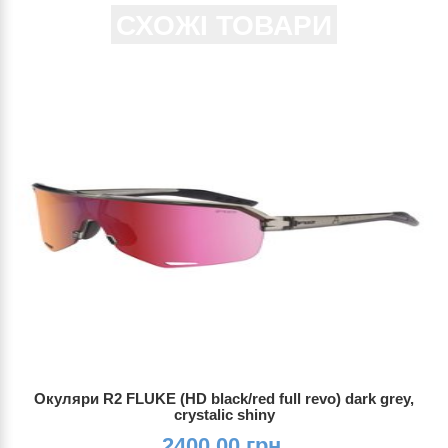
СХОЖІ ТОВАРИ
Окуляри R2 FLUKE (HD black/red full revo) dark grey,
crystalic shiny
2400.00 грн.