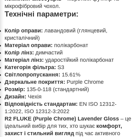
мікрофібровий чохол.
Технічні параметри:
Колір оправи:
лавандовий (глянцевий,
кристалічний)
Матеріал оправи:
полікарбонат
Колір лінз:
димчастий
Матеріал лінз:
ударостійкий полікарбонат
Категорія фільтра:
S3
Світлопропускання:
15.61%
Дзеркальне покриття:
Purple Chrome
Розмір:
135-0-118 (стандартний)
Дизайн:
Чехія
Відповідність стандартам:
EN ISO 12312-
1:2022, ISO 12312-3:2022
R2 FLUKE (Purple Chrome) Lavender Gloss
– це
ідеальний вибір для тих, хто шукає
комфорт,
захист і стильний вигляд
під час активного