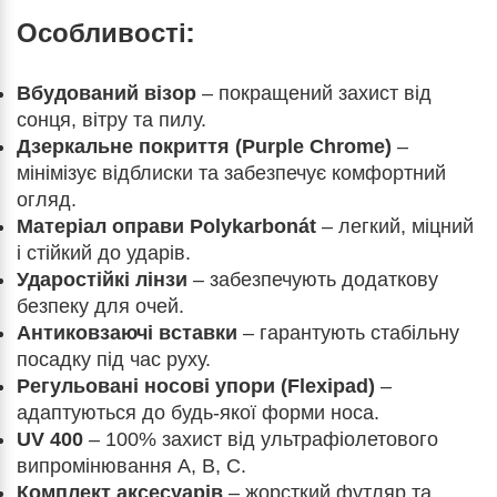
Особливості:
Вбудований візор
– покращений захист від
сонця, вітру та пилу.
Дзеркальне покриття (Purple Chrome)
–
мінімізує відблиски та забезпечує комфортний
огляд.
Матеріал оправи Polykarbonát
– легкий, міцний
і стійкий до ударів.
Ударостійкі лінзи
– забезпечують додаткову
безпеку для очей.
Антиковзаючі вставки
– гарантують стабільну
посадку під час руху.
Регульовані носові упори (Flexipad)
–
адаптуються до будь-якої форми носа.
UV 400
– 100% захист від ультрафіолетового
випромінювання A, B, C.
Комплект аксесуарів
– жорсткий футляр та