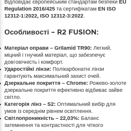
Відповідає європейським стандартам безпеки
EU
Regulation 2016/425
та сертифікатам
EN ISO
12312-1:2022, ISO 12312-3:2022
.
Особливості – R2 FUSION:
Матеріал оправи – Grilamid TR90:
Легкий,
міцний і гнучкий матеріал, що забезпечує
довговічність і комфорт.
Ударостійкі лінзи:
Полікарбонатні лінзи
гарантують максимальний захист очей.
Дзеркальне покриття – Chrome:
Рожево-золоте
дзеркальне покриття ефективно відбиває зайве
світло.
Категорія лінз – S2:
Оптимальний вибір для
умов із середнім рівнем освітлення.
Світлопроникність – 22,03%:
Баланс
затемнення та контрастності для чіткого