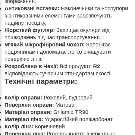
зображення.
Антиковзні вставки:
Наконечники та носоупори
з антиковзними елементами забезпечують
надійну посадку.
Жорсткий футляр:
Захищає окуляри від
пошкоджень під час транспортування.
М'який мікрофібровий чохол:
Запобігає
подряпинам і допомагає легко очищувати
поверхню лінз.
Розроблено в Чехії:
Всі продукти
R2
відповідають сучасним стандартам якості.
Технічні параметри:
Колір оправи:
Рожевий, пудровий
Поверхня оправи:
Матова
Матеріал оправи:
Grilamid TR90
Матеріал лінз:
Ударостійкий полікарбонат
Колір лінз:
Коричневий
Поверхня лінз:
Рожево-золоте дзеркальне