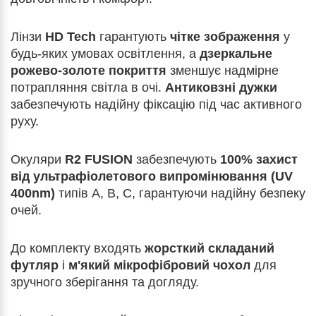
Лінзи
HD Tech
гарантують
чітке зображення
у
будь-яких умовах освітлення, а
дзеркальне
рожево-золоте покриття
зменшує надмірне
потрапляння світла в очі.
Антиковзні дужки
забезпечують надійну фіксацію під час активного
руху.
Окуляри
R2 FUSION
забезпечують
100% захист
від ультрафіолетового випромінювання (UV
400nm)
типів A, B, C, гарантуючи надійну безпеку
очей.
До комплекту входять
жорсткий складаний
футляр
і
м'який мікрофібровий чохол
для
зручного зберігання та догляду.