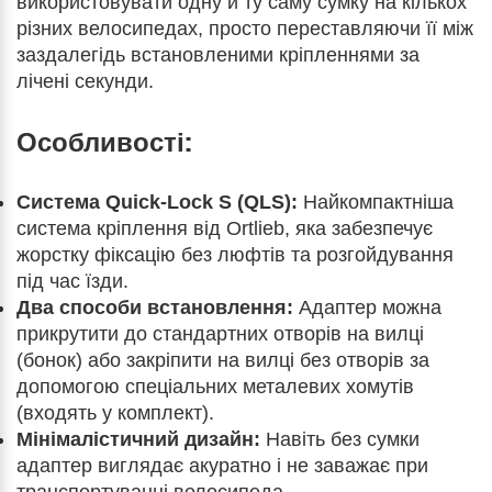
використовувати одну й ту саму сумку на кількох
різних велосипедах, просто переставляючи її між
заздалегідь встановленими кріпленнями за
лічені секунди.
Особливості:
Система Quick-Lock S (QLS):
Найкомпактніша
система кріплення від Ortlieb, яка забезпечує
жорстку фіксацію без люфтів та розгойдування
під час їзди.
Два способи встановлення:
Адаптер можна
прикрутити до стандартних отворів на вилці
(бонок) або закріпити на вилці без отворів за
допомогою спеціальних металевих хомутів
(входять у комплект).
Мінімалістичний дизайн:
Навіть без сумки
адаптер виглядає акуратно і не заважає при