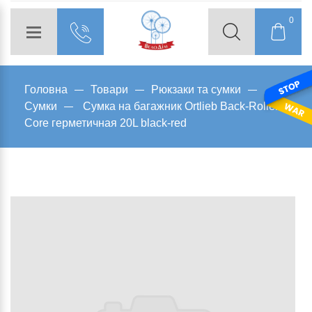
0
Головна
Товари
Рюкзаки та сумки
Сумки
Сумка на багажник Ortlieb Back-Roller
Core герметичная 20L black-red