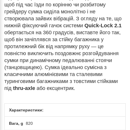
щоб під час їзди по корінню чи розбитому
грейдеру сумка сиділа монолітно і не
створювала зайвих вібрацій. З огляду на те, що
нижній фіксуючий гачок системи
Quick-Lock 2.1
обертається на 360 градусів, виставте його так,
щоб він зачіплявся за стійку багажника у
протилежний бік від напрямку руху — це
повністю виключить поздовжнє розгойдування
сумки при динамічному педалюванні стоячи
(танцовщицею). Сумка ідеально сумісна з
класичними алюмінієвими та сталевими
туринговими багажниками з товстими стійками
під
thru-axle
або ексцентрик.
Характеристики:
Вага, g
820