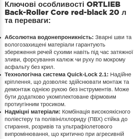
Ключові особливості
ORTLIEB
Back-Roller Core red-black 20 л
та переваги:
Абсолютна водонепроникність:
Зварні шви та
вологозахищені матеріали гарантують
збереження речей сухими навіть під час затяжної
зливи, форсування калюж чи руху по мокрому
асфальту без крил.
Технологічна система Quick-Lock 2.1:
Надійне
кріплення, що дозволяє здійснювати монтаж та
демонтаж однією рукою без інструментів. Може
бути додатково укомплектоване фірмовим
протиугінним тросиком.
Надміцні матеріали:
Комбінація високоякісного
поліестеру та полівінілхлориду (ПВХ) стійка до
стирання, розривів та ультрафіолетового
випромінювання, що критично при агресивній