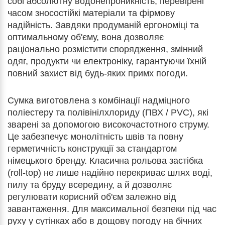
собі абсолютну водонепроникність, перевірені
часом зносостійкі матеріали та фірмову
надійність. Завдяки продуманій ергономіці та
оптимальному об'єму, вона дозволяє
раціонально розмістити спорядження, змінний
одяг, продукти чи електроніку, гарантуючи їхній
повний захист від будь-яких примх погоди.
Сумка виготовлена з комбінації надміцного
поліестеру та полівінілхлориду (ПВХ / PVC), які
зварені за допомогою високочастотного струму.
Це забезпечує монолітність швів та повну
герметичність конструкції за стандартом
німецького бренду. Класична рольова застібка
(roll-top) не лише надійно перекриває шлях воді,
пилу та бруду всередину, а й дозволяє
регулювати корисний об'єм залежно від
завантаження. Для максимальної безпеки під час
руху у сутінках або в дощову погоду на бічних