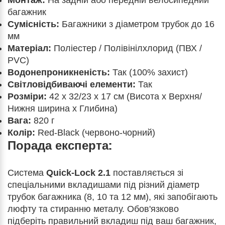
Монтаж:
На задній або передній велосипедний
багажник
Сумісність:
Багажники з діаметром трубок до 16
мм
Матеріал:
Поліестер / Полівінілхлорид (ПВХ /
PVC)
Водонепроникненість:
Так (100% захист)
Світловідбиваючі елементи:
Так
Розміри:
42 x 32/23 x 17 см (Висота х Верхня/
Нижня ширина х Глибина)
Вага:
820 г
Колір:
Red-Black (червоно-чорний)
Порада експерта:
Система
Quick-Lock 2.1
поставляється зі
спеціальними вкладишами під різний діаметр
трубок багажника (8, 10 та 12 мм), які запобігають
люфту та стиранню металу. Обов'язково
підберіть правильний вкладиш під ваш багажник,