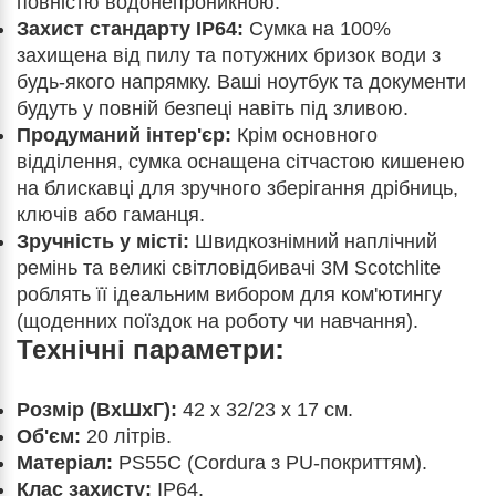
повністю водонепроникною.
Захист стандарту IP64:
Сумка на 100%
захищена від пилу та потужних бризок води з
будь-якого напрямку. Ваші ноутбук та документи
будуть у повній безпеці навіть під зливою.
Продуманий інтер'єр:
Крім основного
відділення, сумка оснащена сітчастою кишенею
на блискавці для зручного зберігання дрібниць,
ключів або гаманця.
Зручність у місті:
Швидкознімний наплічний
ремінь та великі світловідбивачі 3M Scotchlite
роблять її ідеальним вибором для ком'ютингу
(щоденних поїздок на роботу чи навчання).
Технічні параметри:
Розмір (ВхШхГ):
42 х 32/23 х 17 см.
Об'єм:
20 літрів.
Матеріал:
PS55C (Cordura з PU-покриттям).
Клас захисту:
IP64.