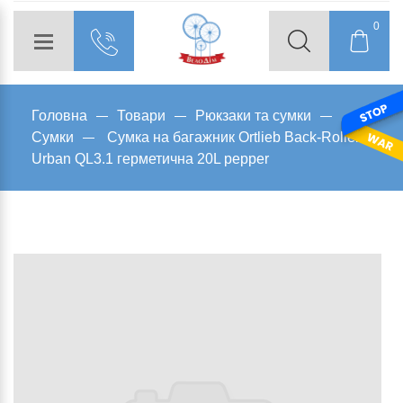
0
Головна
Товари
Рюкзаки та сумки
Сумки
Сумка на багажник Ortlieb Back-Roller
Urban QL3.1 герметична 20L pepper