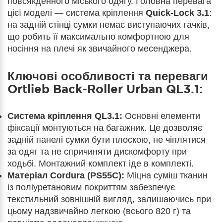
повсякденного міського одягу. Головна перевага
цієї моделі — система кріплення
Quick-Lock 3.1
:
на задній стінці сумки немає виступаючих гачків,
що робить її максимально комфортною для
носіння на плечі як звичайного месенджера.
Ключові особливості та переваги
Ortlieb Back-Roller Urban QL3.1:
Система кріплення QL3.1:
Основні елементи
фіксації монтуються на багажник. Це дозволяє
задній панелі сумки бути плоскою, не чіплятися
за одяг та не спричиняти дискомфорту при
ходьбі. Монтажний комплект іде в комплекті.
Матеріал Cordura (PS55C):
Міцна суміш тканин
із поліуретановим покриттям забезпечує
текстильний зовнішній вигляд, залишаючись при
цьому надзвичайно легкою (всього 820 г) та