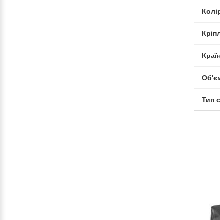
Колі
Кріп
Краї
Об'єм
Тип 