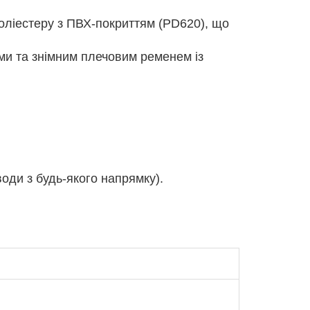
оліестеру з ПВХ-покриттям (PD620), що
и та знімним плечовим ременем із
.
води з будь-якого напрямку).