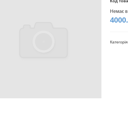
Код тов
Немає в
4000.
Категорі