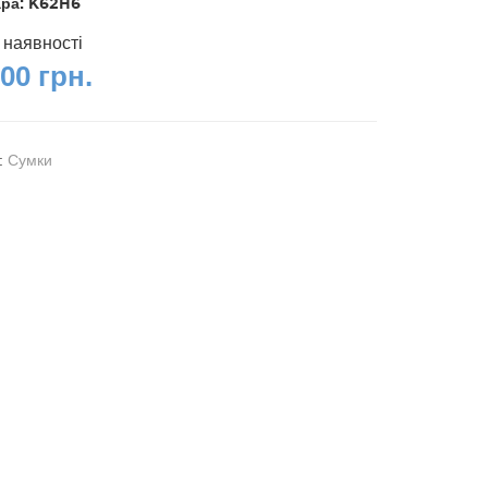
ара:
K62H6
 наявності
00 грн.
я:
Сумки