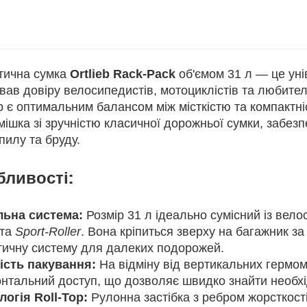
тична сумка
Ortlieb Rack-Pack
об'ємом 31 л — це уні
ав довіру велосипедистів, мотоциклістів та любител
р є оптимальним балансом між місткістю та компактні
ішка зі зручністю класичної дорожньої сумки, забез
пилу та бруду.
ливості:
ьна система:
Розмір 31 л ідеально сумісний із вел
та
Sport-Roller
. Вона кріпиться зверху на багажник 
тичну систему для далеких подорожей.
ість пакування:
На відміну від вертикальних гермом
нтальний доступ, що дозволяє швидко знайти необхід
логія Roll-Top:
Рулонна застібка з ребром жорсткост