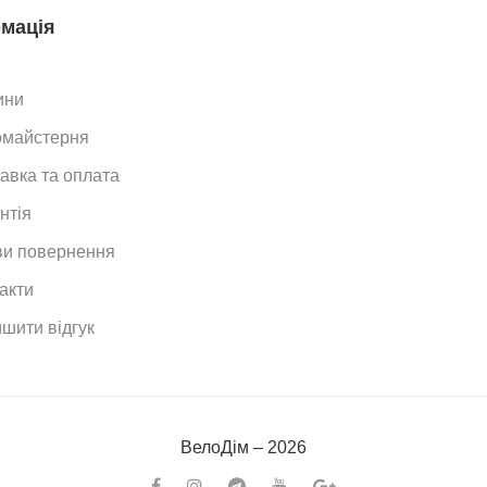
мація
ини
омайстерня
авка та оплата
нтія
и повернення
акти
шити відгук
ВелоДiм – 2026