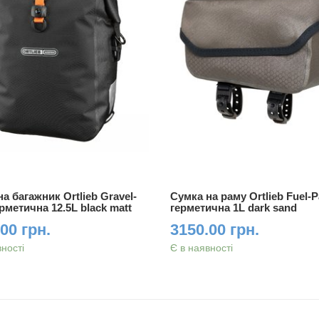
а багажник Ortlieb Gravel-
Сумка на раму Ortlieb Fuel-
рметична 12.5L black matt
герметична 1L dark sand
00 грн.
3150.00 грн.
вності
Є в наявності