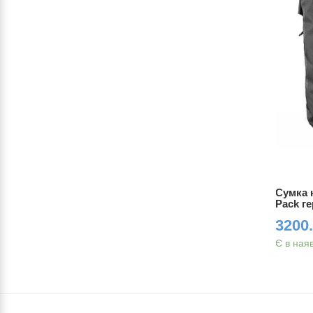
ndlebar-
Сумка під раму Ortlieb Frame-Pack
Сумка н
 sand
RC герметична 6L black matt
Pack ге
6350.00 грн.
3200.
Є в наявності
Є в ная