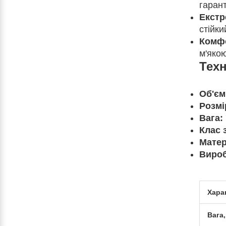
гаран
Екстр
стійки
Комфо
м'яко
Техн
Об'єм
Розмі
Вага:
Клас 
Матер
Вироб
Хара
Вага,