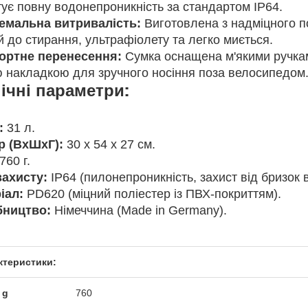
тує повну водонепроникність за стандартом IP64.
емальна витривалість:
Виготовлена з надміцного п
й до стирання, ультрафіолету та легко миється.
ртне перенесення:
Сумка оснащена м'якими ручкам
ю накладкою для зручного носіння поза велосипедом
ічні параметри:
:
31 л.
р (ВхШхГ):
30 х 54 х 27 см.
760 г.
захисту:
IP64 (пилонепроникність, захист від бризок 
іал:
PD620 (міцний поліестер із ПВХ-покриттям).
ництво:
Німеччина (Made in Germany).
ктеристики:
 g
760