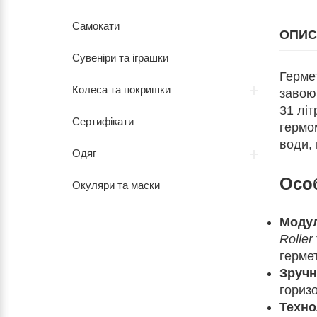
Самокати
ОПИС
Сувеніри та іграшки
Герме
Колеса та покришки
завоюв
31 літ
Сертифікати
гермом
води, 
Одяг
Особ
Окуляри та маски
Модул
Roller
герме
Зручн
горизо
Техно