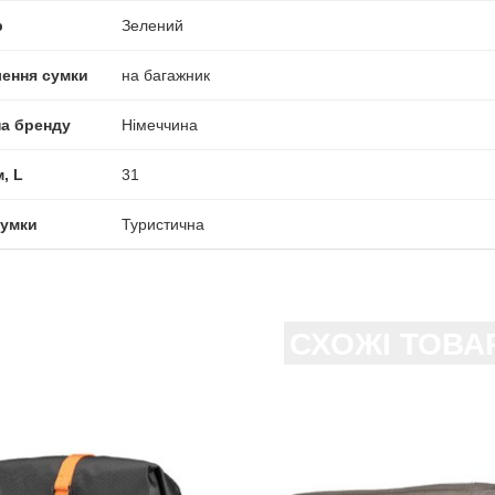
р
Зелений
лення сумки
на багажник
на бренду
Німеччина
, L
31
сумки
Туристична
СХОЖІ ТОВА