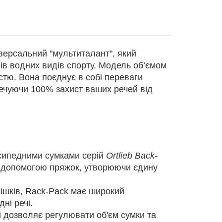
версальний "мультиталант", який
ів водних видів спорту. Модель об’ємом
стю. Вона поєднує в собі переваги
печуючи 100% захист ваших речей від
осипедними сумками серій
Ortlieb Back-
за допомогою пряжок, утворюючи єдину
ішків, Rack-Pack має широкий
ні речі.
і дозволяє регулювати об'єм сумки та