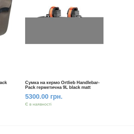
Pack
Сумка на кермо Ortlieb Handlebar-
Сумка на 
Pack герметична 9L black matt
Pack герм
5300.00 грн.
6350.0
Є в наявності
Є в наявно