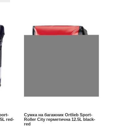
port-
Сумка на багажник Ortlieb Sport-
Сумка на 
5L red-
Roller City герметична 12.5L black-
Roller Cl
red
black