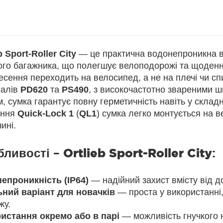
b Sport-Roller City
— це практична водонепроникна в
ого багажника, що полегшує велоподорожі та щоденні
сення переходить на велосипед, а не на плечі чи сп
іалів
PD620
та
PS490
, з високочастотно звареними ш
, сумка гарантує повну герметичність навіть у склад
ення
Quick-Lock 1
(
QL1
) сумка легко монтується на 
ині.
бливості –
Ortlieb Sport-Roller City
:
епроникність (IP64)
— надійний захист вмісту від до
ьний варіант для новачків
— проста у використанні,
жу.
истання окремо або в парі
— можливість гнучкого 