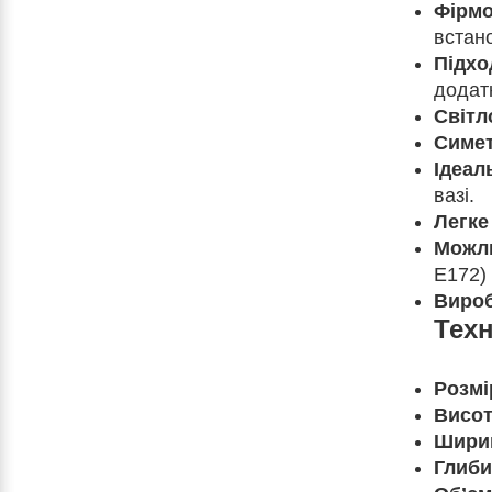
Фірмо
встано
Підхо
додат
Світл
Симе
Ідеал
вазі.
Легке
Можли
E172) 
Вироб
Техн
Розмі
Висот
Шири
Глиби