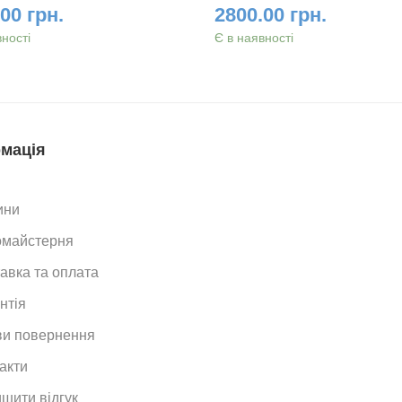
00 грн.
2800.00 грн.
вності
Є в наявності
мація
ини
омайстерня
авка та оплата
нтія
и повернення
акти
шити відгук