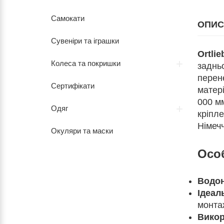
Самокати
ОПИС
Сувеніри та іграшки
Ortlie
Колеса та покришки
заднь
перене
Сертифікати
матер
000 мм
Одяг
кріпл
Німечч
Окуляри та маски
Осо
Водон
Ідеал
монта
Викор