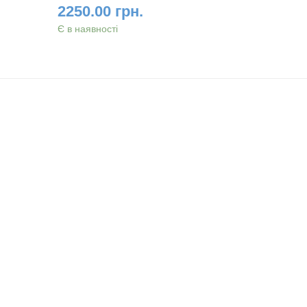
2250.00 грн.
2800.0
Є в наявності
Є в наявно