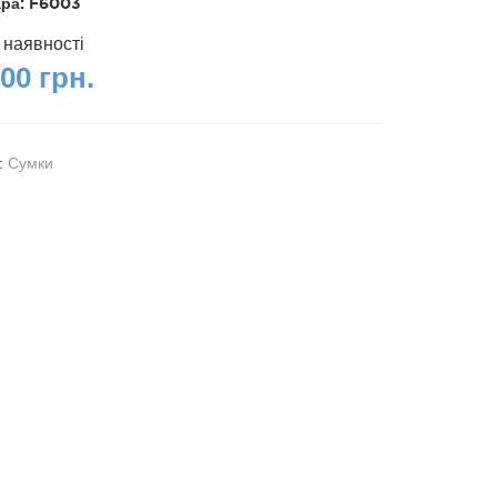
ара:
F6003
 наявності
00 грн.
я:
Сумки