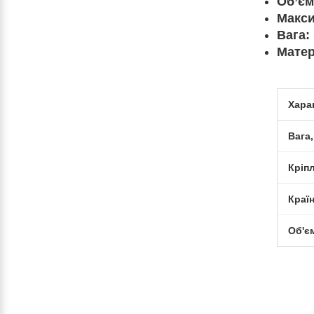
Об’єм
Макси
Вага:
Матер
Хара
Вага,
Кріп
Краї
Об'єм