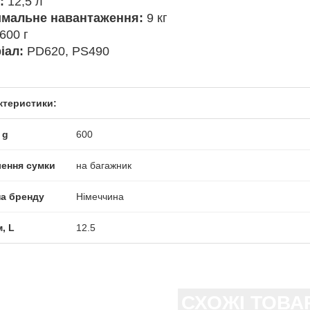
:
12,5 л
мальне навантаження:
9 кг
600 г
іал:
PD620, PS490
ктеристики:
 g
600
лення сумки
на багажник
на бренду
Німеччина
, L
12.5
СХОЖІ ТОВА