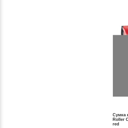
 Sport-
Сумка на багажник Ortlieb Sport-
Сумка н
5L black-
Roller Classic герметична 12.5L red-
Roller 
black
red