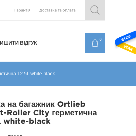
Гарантія
Доставка та оплата
0
ИШИТИ ВІДГУК
метична 12.5L white-black
а на багажник Ortlieb
t-Roller City герметична
L white-black