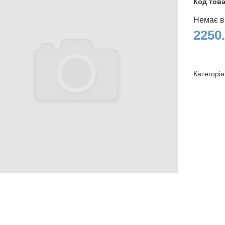
Код тов
Немає в
2250.
Категорі