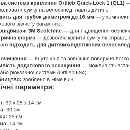
ва система кріплення Ortlieb Quick-Lock 1 (QL1)
— 
влювати сумку на велосипед, навіть дитині.
дить для трубок діаметром до 16 мм
— у комплекті
кового захисту багажника.
овідбивачі 3M Scotchlite
— для підвищення безпеки 
трична форма
— дозволяє кріпити сумку як справа, т
ьно підходить для дитячих/підліткових велосипед
 очищення
— внутрішня та зовнішня поверхня легко 
вість додаткового оснащення
— можливість встан
або рюкзачної системи (Ortlieb F34).
ництво:
зроблено в Німеччині.
ічні параметри:
р:
30 x 25 x 14 см
а:
30 см
на:
25 см
на:
14 см