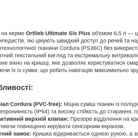
 на кермо
Ortlieb Ultimate Six Plus
об'ємом 6,5 л — 
педистів, які цінують швидкий доступ до речей та на
технологічної тканини Cordura (PS36C) без використ
нтний текстильний вигляд та екстремальну витривалі
рне вікно на кришці, яке дозволяє користуватися см
чи їх із сумки, що робить навігацію максимально зру
ливості:
іал Cordura (PVC-free):
Міцна суміш тканин із поліу
проникність (IP64) та високу стійкість до стирання, 
активний верхній клапан:
Прозоре відділення на кри
ляючи повноцінно керувати сенсорним екраном.
тний замок:
Кришка відкривається однією рукою, а з