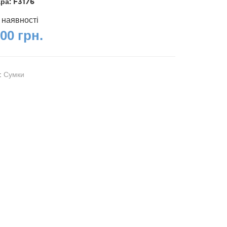
ара:
F3176
 наявності
00 грн.
я:
Сумки