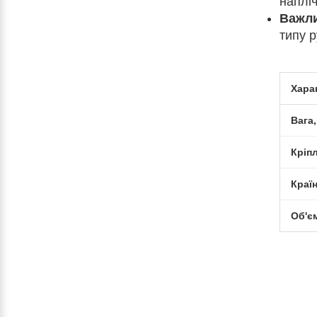
напліч
Важл
типу р
Хара
Вага,
Кріп
Краї
Об'єм