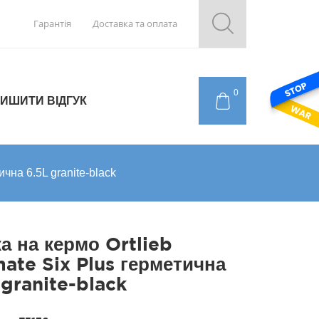
Гарантія
Доставка та оплата
0
ИШИТИ ВІДГУК
ична 6.5L granite-black
а на кермо Ortlieb
mate Six Plus герметична
 granite-black