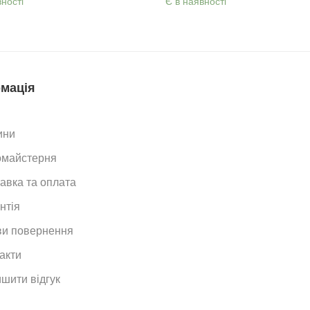
вності
Є в наявності
мація
ини
омайстерня
авка та оплата
нтія
и повернення
акти
шити відгук