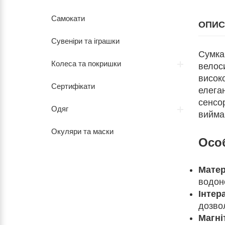
Самокати
ОПИС
Сувеніри та іграшки
Сумка
Колеса та покришки
велоси
високо
Сертифікати
елега
сенсо
Одяг
виймаю
Окуляри та маски
Особ
Матер
водоне
Інтер
дозво
Магні