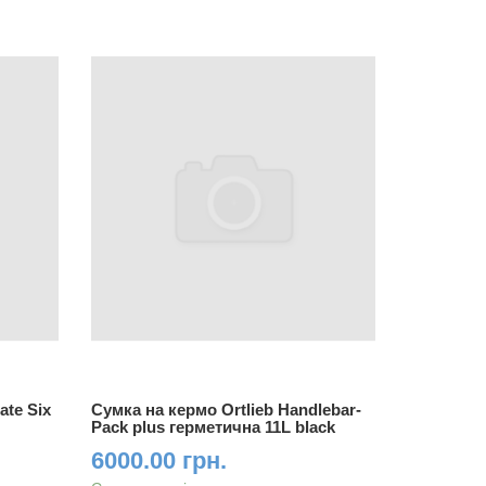
ate Six
Сумка на кермо Ortlieb Handlebar-
Сумка на 
Pack plus герметична 11L black
Pack герм
6000.00 грн.
5300.0