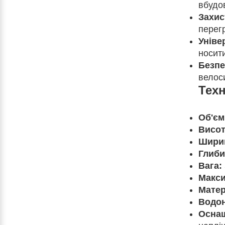
вбудо
Захис
перег
Уніве
носит
Безпе
велос
Техн
Об'єм
Висот
Шири
Глиби
Вага:
Макси
Матер
Водон
Осна