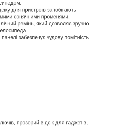
осипедом.
дсіку для пристроїв запобігають
рямими сонячними променями.
лічний ремінь, який дозволяє зручно
велосипеда.
 панелі забезпечує чудову помітність
ючів, прозорий відсік для гаджетів,