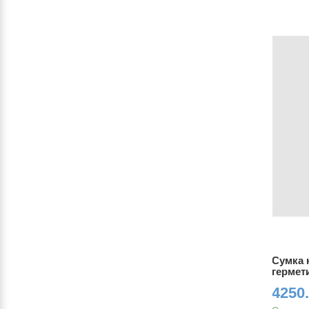
ndlebar-
Сумка на кермо Ortlieb Handlebar-
Сумка н
black
Pack герметична 9L black matt
гермети
5300.00 грн.
4250.