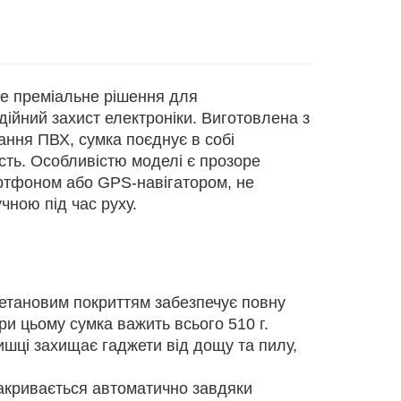
це преміальне рішення для
дійний захист електроніки. Виготовлена з
ання ПВХ, сумка поєднує в собі
сть. Особливістю моделі є прозоре
артфоном або GPS-навігатором, не
чною під час руху.
ретановим покриттям забезпечує повну
при цьому сумка важить всього 510 г.
шці захищає гаджети від дощу та пилу,
акривається автоматично завдяки