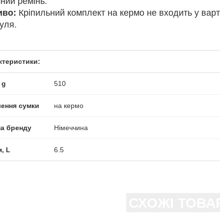
ний ремінь.
иво:
Кріпильний комплект на кермо не входить у варті
уля.
ктеристики:
 g
510
лення сумки
на кермо
на бренду
Німеччина
, L
6.5
СХОЖІ ТОВА