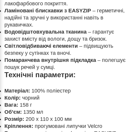
лакофарбового покриття.
Ламіновані блискавки з EASYZIP
– герметичні,
надійні та зручні у використанні навіть в
рукавичках.
Водовідштовхувальна тканина
– гарантує
захист вмісту від вологи, дощу та бризок.
Світловідбиваючі елементи
– підвищують
безпеку у сутінках та вночі.
Помаранчева внутрішня підкладка
– полегшує
пошук речей у сумці.
Технічні параметри:
Матеріал:
100% поліестер
Колір:
чорний
Вага:
158 г
Об’єм:
1350 мл
Розмір:
200 x 110 x 100 мм
Кріплення:
прогумовані липучки Velcro