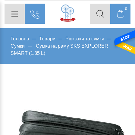
0
Головна
Товари
Рюкзаки та сумки
Сумки
Сумка на раму SKS EXPLORER
SMART (1.35 L)