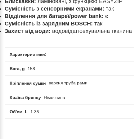
Блискавки:
ламіновані, з функцією EASYZIP
Сумісність з сенсорними екранами:
так
Відділення для батареї/power bank:
є
Сумісність із зарядним BOSCH:
так
Захист від води:
водовідштовхувальна тканина
Характеристики:
Вага, g
158
Кріплення сумки
верхня труба рами
Країна бренду
Німеччина
Об'єм, L
1.35