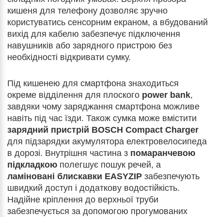
кишеня для телефону дозволяє зручно
користуватись сенсорним екраном, а вбудований
вихід для кабелю забезпечує підключення
навушників або зарядного пристрою без
необхідності відкривати сумку.
Під кишенею для смартфона знаходиться
окреме відділення для плоского
power bank
,
завдяки чому заряджання смартфона можливе
навіть під час їзди. Також сумка може вмістити
зарядний пристрій BOSCH Compact Charger
для підзарядки акумулятора електровелосипеда
в дорозі. Внутрішня частина з
помаранчевою
підкладкою
полегшує пошук речей, а
ламіновані блискавки EASYZIP
забезпечують
швидкий доступ і додаткову водостійкість.
Надійне кріплення до верхньої труби
забезпечується за допомогою прогумованих