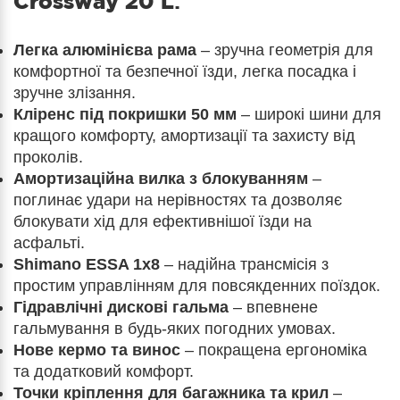
Crossway 20 L
:
Легка алюмінієва рама
– зручна геометрія для
комфортної та безпечної їзди, легка посадка і
зручне злізання.
Кліренс під покришки 50 мм
– широкі шини для
кращого комфорту, амортизації та захисту від
проколів.
Амортизаційна вилка з блокуванням
–
поглинає удари на нерівностях та дозволяє
блокувати хід для ефективнішої їзди на
асфальті.
Shimano ESSA 1x8
– надійна трансмісія з
простим управлінням для повсякденних поїздок.
Гідравлічні дискові гальма
– впевнене
гальмування в будь-яких погодних умовах.
Нове кермо та винос
– покращена ергономіка
та додатковий комфорт.
Точки кріплення для багажника та крил
–