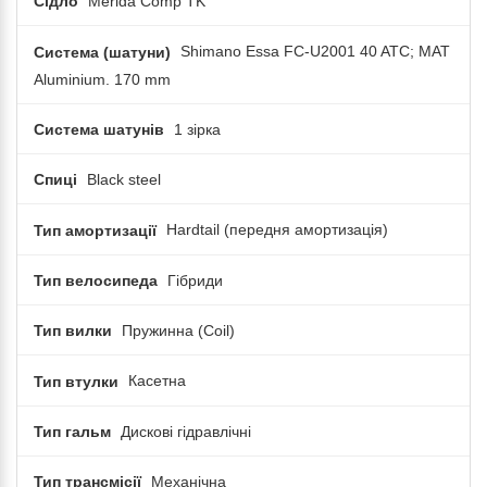
Сідло
Merida Comp TK
Система (шатуни)
Shimano Essa FC-U2001 40 ATC; MAT
Aluminium. 170 mm
Система шатунів
1 зірка
Спиці
Black steel
Тип амортизації
Hardtail (передня амортизація)
Тип велосипеда
Гібриди
Тип вилки
Пружинна (Coil)
Тип втулки
Касетна
Тип гальм
Дискові гідравлічні
Тип трансмісії
Механічна