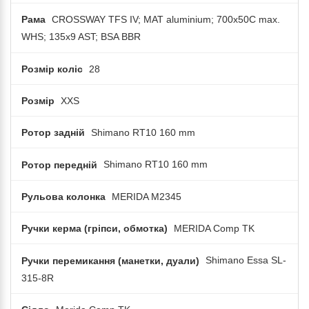
Рама
CROSSWAY TFS IV; MAT aluminium; 700x50C max.
WHS; 135x9 AST; BSA BBR
Розмір коліс
28
Розмір
XXS
Ротор задній
Shimano RT10 160 mm
Ротор передній
Shimano RT10 160 mm
Рульова колонка
MERIDA M2345
Ручки керма (гріпси, обмотка)
MERIDA Comp TK
Ручки перемикання (манетки, дуали)
Shimano Essa SL-
315-8R