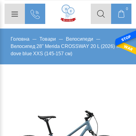
0
Головна
Товари
Велосипеди
Велосипед 28" Merida CROSSWAY 20 L (2026) silk
dove blue XXS (145-157 см)