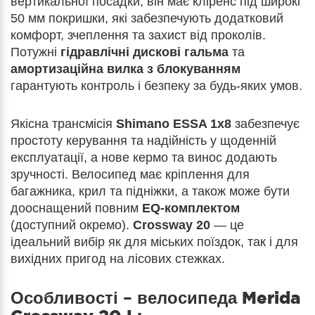
вертикальної посадки, він має кліренс під широкі
50 мм покришки, які забезпечують додатковий
комфорт, зчеплення та захист від проколів.
Потужні
гідравлічні дискові гальма
та
амортизаційна вилка з блокуванням
гарантують контроль і безпеку за будь-яких умов.
Якісна трансмісія
Shimano ESSA 1x8
забезпечує
простоту керування та надійність у щоденній
експлуатації, а нове кермо та винос додають
зручності. Велосипед має кріплення для
багажника, крил та підніжки, а також може бути
дооснащений повним
EQ-комплектом
(доступний окремо).
Crossway 20
— це
ідеальний вибір як для міських поїздок, так і для
вихідних пригод на лісових стежках.
Особливості – велосипеда
Merida