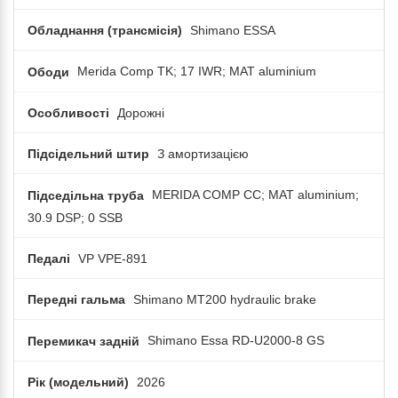
Обладнання (трансмісія)
Shimano ESSA
Ободи
Merida Comp TK; 17 IWR; MAT aluminium
Особливості
Дорожні
Підсідельний штир
З амортизацією
Підседільна труба
MERIDA COMP CC; MAT aluminium;
30.9 DSP; 0 SSB
Педалі
VP VPE-891
Передні гальма
Shimano MT200 hydraulic brake
Перемикач задній
Shimano Essa RD-U2000-8 GS
Рік (модельний)
2026