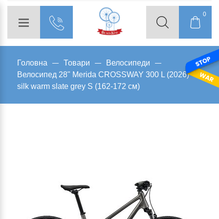
0
Головна
Товари
Велосипеди
Велосипед 28" Merida CROSSWAY 300 L (2026)
silk warm slate grey S (162-172 см)