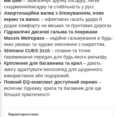
мм шин
– забезпечує зручну посадку, легке
сходження/висадку та стабільність у русі.
Амортизаційна вилка з блокуванням, нове
кермо та винос
– ефективно гасить удари й
додає комфорту на міських та ґрунтових дорогах.
Гідравлічні дискові гальма та покришки
Maxxis Metropass
– надійне гальмування в будь-
яких умовах та чудове зчеплення з покриттям.
Shimano CUES 2x10
– плавне та точне
перемикання передач для будь-якого рельєфу.
Кріплення для багажника та крил
– дають
змогу адаптувати велосипед для щоденного
використання або подорожей.
Повний EQ-комплект доступний окремо
–
включає підніжку, крила та багажник для ще
більшої практичності.
Характеристики: