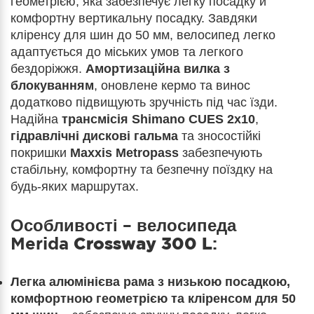
геометрією, яка забезпечує легку посадку й
комфортну вертикальну посадку. Завдяки
кліренсу для шин до 50 мм, велосипед легко
адаптується до міських умов та легкого
бездоріжжя.
Амортизаційна вилка з
блокуванням
, оновлене кермо та винос
додатково підвищують зручність під час їзди.
Надійна
трансмісія Shimano CUES 2x10
,
гідравлічні дискові гальма
та зносостійкі
покришки
Maxxis Metropass
забезпечують
стабільну, комфортну та безпечну поїздку на
будь-яких маршрутах.
Особливості – велосипеда
Merida
Crossway 300 L
:
Легка алюмінієва рама з низькою посадкою,
комфортною геометрією та кліренсом для 50