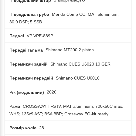
Підсідельний штир
З амортизацією
Підседільна труба
Merida Comp CC; MAT aluminium;
30.9 DSP; 5 SSB
Педалі
VP VPE-889P
Передні гальма
Shimano MT200 2 piston
Перемикач задній
Shimano CUES U6020 10 GER
Перемикач передній
Shimano CUES U6010
Рік (модельний)
2026
Рама
CROSSWAY TFS IV; MAT aluminium; 700x50C max.
WHS; 135x9 AST; BSA BBR; Crossway EQ-kit ready
Розмір коліс
28