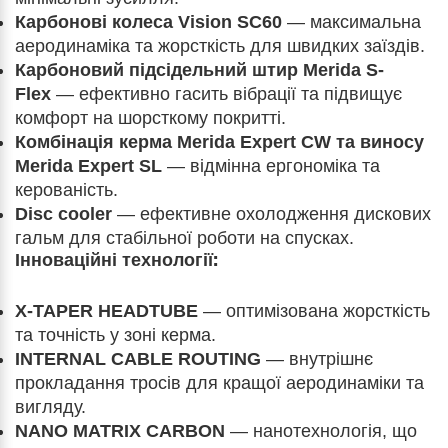
Карбонові колеса Vision SC60
— максимальна
аеродинаміка та жорсткість для швидких заїздів.
Карбоновий підсідельний штир Merida S-
Flex
— ефективно гасить вібрації та підвищує
комфорт на шорсткому покритті.
Комбінація керма Merida Expert CW та виносу
Merida Expert SL
— відмінна ергономіка та
керованість.
Disc cooler
— ефективне охолодження дискових
гальм для стабільної роботи на спусках.
Інноваційні технології:
X-TAPER HEADTUBE
— оптимізована жорсткість
та точність у зоні керма.
INTERNAL CABLE ROUTING
— внутрішнє
прокладання тросів для кращої аеродинаміки та
вигляду.
NANO MATRIX CARBON
— нанотехнологія, що