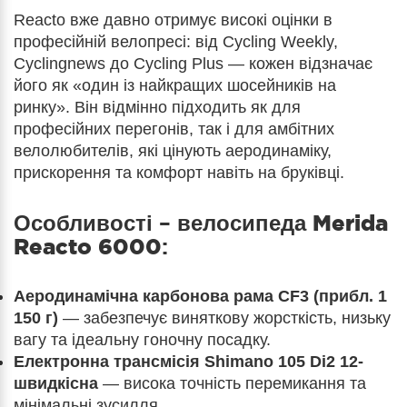
Reacto вже давно отримує високі оцінки в
професійній велопресі: від Cycling Weekly,
Cyclingnews до Cycling Plus — кожен відзначає
його як «один із найкращих шосейників на
ринку». Він відмінно підходить як для
професійних перегонів, так і для амбітних
велолюбителів, які цінують аеродинаміку,
прискорення та комфорт навіть на бруківці.
Особливості – велосипеда
Merida
Reacto 6000
:
Аеродинамічна карбонова рама CF3 (прибл. 1
150 г)
— забезпечує виняткову жорсткість, низьку
вагу та ідеальну гоночну посадку.
Електронна трансмісія Shimano 105 Di2 12-
швидкісна
— висока точність перемикання та
мінімальні зусилля.