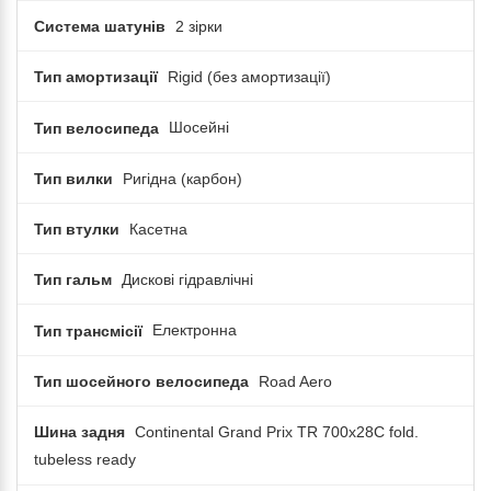
Система шатунів
2 зірки
Тип амортизації
Rigid (без амортизації)
Тип велосипеда
Шосейні
Тип вилки
Ригідна (карбон)
Тип втулки
Касетна
Тип гальм
Дискові гідравлічні
Тип трансмісії
Електронна
Тип шосейного велосипеда
Road Aero
Шина задня
Continental Grand Prix TR 700x28C fold.
tubeless ready