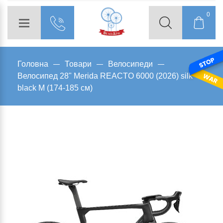
0
Головна
Товари
Велосипеди
Велосипед 28" Merida REACTO 6000 (2026) silk
black M (174-185 см)