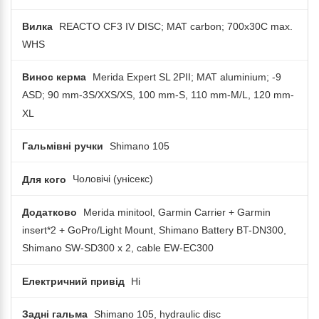
Вилка
REACTO CF3 IV DISC; MAT carbon; 700x30C max.
WHS
Винос керма
Merida Expert SL 2PII; MAT aluminium; -9
ASD; 90 mm-3S/XXS/XS, 100 mm-S, 110 mm-M/L, 120 mm-
XL
Гальмівні ручки
Shimano 105
Для кого
Чоловічі (унісекс)
Додатково
Merida minitool, Garmin Carrier + Garmin
insert*2 + GoPro/Light Mount, Shimano Battery BT-DN300,
Shimano SW-SD300 x 2, cable EW-EC300
Електричний привід
Ні
Задні гальма
Shimano 105, hydraulic disc