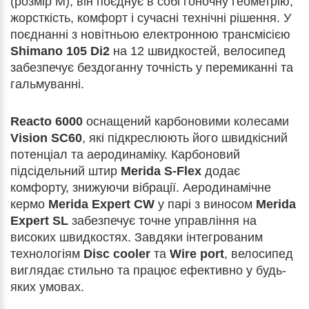
(розмір M), він поєднує в собі гоночну геометрію,
жорсткість, комфорт і сучасні технічні рішення. У
поєднанні з новітньою електронною трансмісією
Shimano 105 Di2
на 12 швидкостей, велосипед
забезпечує бездоганну точність у перемиканні та
гальмуванні.
Reacto 6000
оснащений карбоновими колесами
Vision SC60
, які підкреслюють його швидкісний
потенціал та аеродинаміку. Карбоновий
підсідельний штир
Merida S-Flex
додає
комфорту, знижуючи вібрації. Аеродинамічне
кермо
Merida Expert CW
у парі з виносом
Merida
Expert SL
забезпечує точне управління на
високих швидкостях. Завдяки інтегрованим
технологіям
Disc cooler
та
Wire port
, велосипед
виглядає стильно та працює ефективно у будь-
яких умовах.