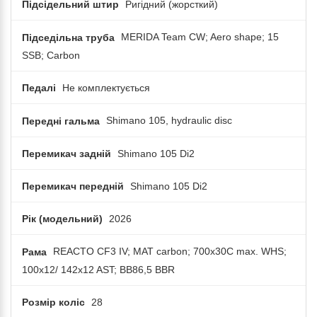
Підсідельний штир
Ригідний (жорсткий)
Підседільна труба
MERIDA Team CW; Aero shape; 15
SSB; Carbon
Педалі
Не комплектується
Передні гальма
Shimano 105, hydraulic disc
Перемикач задній
Shimano 105 Di2
Перемикач передній
Shimano 105 Di2
Рік (модельний)
2026
Рама
REACTO CF3 IV; MAT carbon; 700x30C max. WHS;
100x12/ 142x12 AST; BB86,5 BBR
Розмір коліс
28