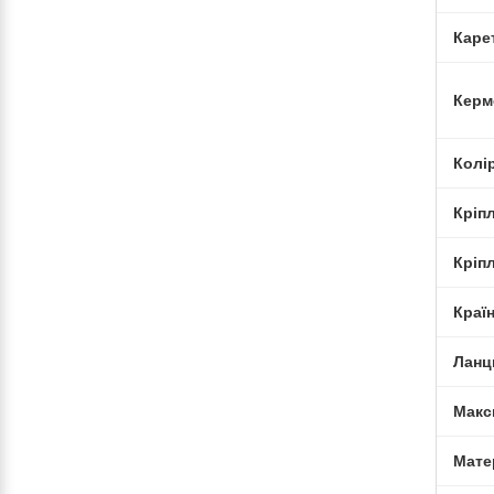
Каре
Керм
Колі
Кріп
Кріп
Краї
Ланц
Макс
Мате