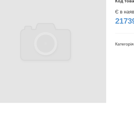
Код тов
Є в ная
2173
Категорі