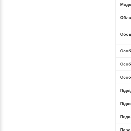
Моде
Обла
Обо
Особ
Особ
Особ
Підс
Підс
Педа
Пере