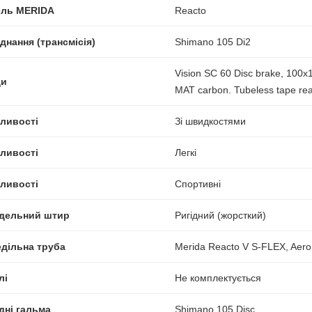
ль MERIDA
Reacto
днання (трансмісія)
Shimano 105 Di2
Vision SC 60 Disc brake, 100
ди
MAT carbon. Tubeless tape re
ливості
Зі швидкостями
ливості
Легкі
ливості
Спортивні
ідельний штир
Ригідний (жорсткий)
едільна труба
Merida Reacto V S-FLEX, Aer
лі
Не комплектується
дні гальма
Shimano 105 Disc