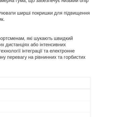
мерна гума, що забезпечує низький опір
лювати ширші покришки для підвищення
к.
ортсменам, які шукають швидкий
их дистанціях або інтенсивних
ехнології інтеграції та електронне
у перевагу на рівнинних та горбистих