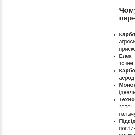
Чому
пере
Карбо
агреси
приск
Елект
точне
Карбо
аерод
Монок
ідеаль
Техно
запобі
гальм
Підсі
поглин