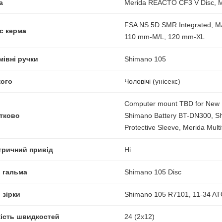
а
Merida REACTO CF3 V Disc, 
FSA NS 5D SMR Integrated, M
с керма
110 mm-M/L, 120 mm-XL
мівні ручки
Shimano 105
кого
Чоловічі (унісекс)
Computer mount TBD for New R
тково
Shimano Battery BT-DN300, S
Protective Sleeve, Merida Multi
тричний привід
Ні
і гальма
Shimano 105 Disc
 зірки
Shimano 105 R7101, 11-34 AT
кість швидкостей
24 (2x12)