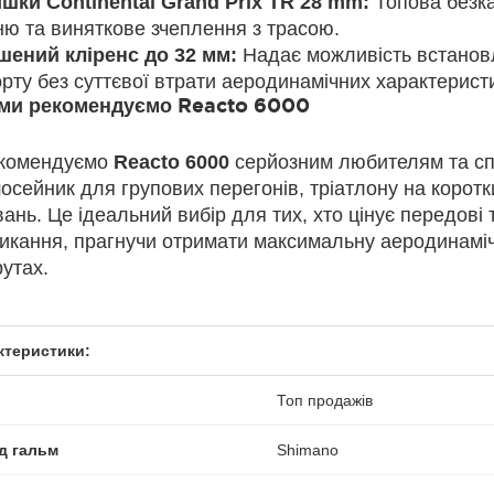
шки Continental Grand Prix TR 28 mm:
Топова безка
ню та виняткове зчеплення з трасою.
шений кліренс до 32 мм:
Надає можливість встанов
рту без суттєвої втрати аеродинамічних характеристи
ми рекомендуємо Reacto 6000
комендуємо
Reacto 6000
серйозним любителям та сп
сейник для групових перегонів, тріатлону на коротк
ань. Це ідеальний вибір для тих, хто цінує передові т
икання, прагнучи отримати максимальну аеродинамічн
утах.
ктеристики:
Топ продажів
д гальм
Shimano