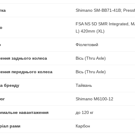
тка
Shimano SM-BB71-41B; Pressfi
FSA NS 5D SMR Integrated, M
о
L) 420mm (XL)
р
Фіолетовий
лення заднього колеса
Вісь (Thru Axle)
лення переднього колеса
Вісь (Thru Axle)
на бренду
Тайвань
юг
Shimano M6100-12
имальне навантаження
до 120 кг
ріал рами
Карбон