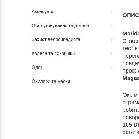
Аксесуари
ОПИС
Обслуговування та догляд
Merid
Захист велосипедиста
Створ
тестів
Колеса та покришки
перего
поєдну
Одяг
профі
Magaz
Окуляри та маски
Окрім 
отрим
робит
повор
105 D
естети