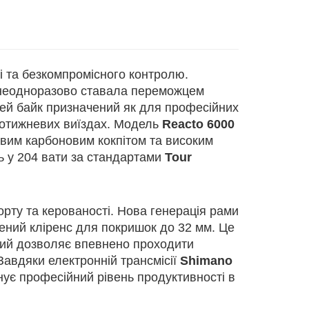
і та безкомпромісного контролю.
 неодноразово ставала переможцем
цей байк призначений як для професійних
 щотижневих виїздах. Модель
Reacto 6000
овим карбоновим кокпітом та високим
ь у 204 вати за стандартами
Tour
рту та керованості. Нова генерація рами
ений кліренс для покришок до 32 мм. Це
ий дозволяє впевнено проходити
авдяки електронній трансмісії
Shimano
ує професійний рівень продуктивності в