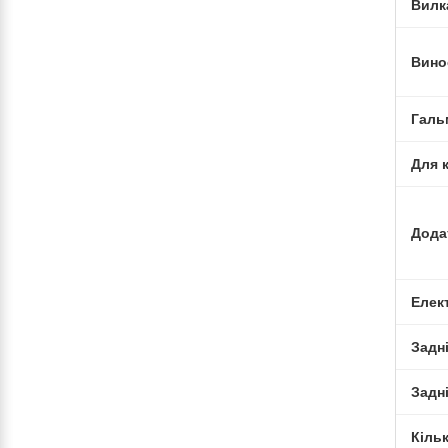
Вилк
Вино
Галь
Для 
Дода
Елек
Задн
Задні
Кіль