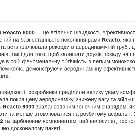
a Reacto 6000
— це втілення швидкості, ефективност
ений на базі останнього покоління рами
Reacto
, яка
 та встановлювала рекорди в аеродинамічній трубі, 
нів, так і для того, щоб залишати друзів позаду на
є в собі феноменальну обтічність із легким монокок
лем коліс, демонструючи аеродинамічну ефективніст
ine
.
швидкості, розробники приділили велику увагу комфо
ала покращену аеродинаміку, знижену вагу та збільш
ь
Reacto 6000
збалансованим гоночним снарядом, як
оти та менше втомлюватися на розбитому асфальті. З
i2
та карбоновим компонентам, цей велосипед пропон
чно досконалому пакеті.