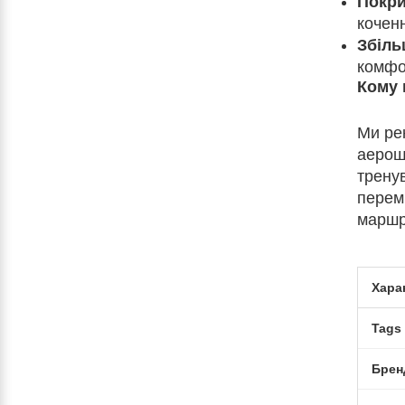
Покри
кочен
Збіль
комфо
Кому 
Ми ре
аерошо
тренув
перем
маршр
Хара
Tags
Брен