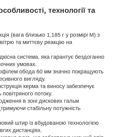
собливості, технології та
я (вага близько 1,185 г у розмірі M) з
вітрю та миттєву реакцію на
кісна система, яка гарантує бездоганно
ночних умовах.
офілем обода 60 мм значно покращують
есивного вигляду.
струкція керма та виносу забезпечує
ь повітряного потоку.
одження в зоні дискових гальм
ідтримуючи стабільну потужність
овий штир із вбудованою технологією
вгих дистанціях.