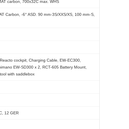
MAT carbon, 700x32C max. WHS
AT Carbon, -6° ASD. 90 mm-3S/XXS/XS, 100 mm-S,
eacto cockpit, Charging Cable, EW-EC300,
himano EW-SD300 x 2, RCT-605 Battery Mount,
tool with saddlebox
C, 12 GER