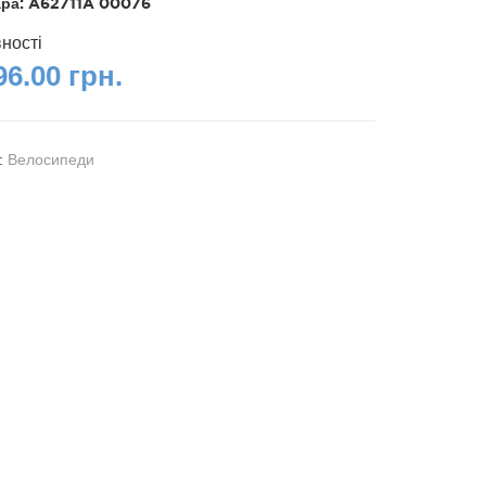
ара:
A62711A 00076
вності
96.00 грн.
я:
Велосипеди