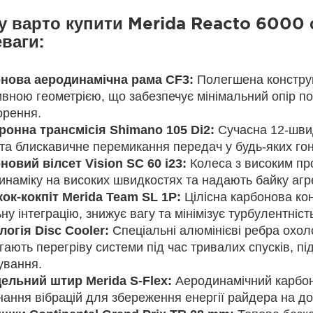
 варто купити Merida Reacto 6000 о
ваги:
нова аеродинамічна рама CF3:
Полегшена конструкці
вною геометрією, що забезпечує мінімальний опір по
орення.
ронна трансмісія Shimano 105 Di2:
Сучасна 12-швид
 та блискавичне перемикання передач у будь-яких го
новий вілсет Vision SC 60 i23:
Колеса з високим пр
инаміку на високих швидкостях та надають байку агр
ок-кокпіт Merida Team SL 1P:
Цілісна карбонова кон
ну інтеграцію, знижує вагу та мінімізує турбулентніст
логія Disc Cooler:
Спеціальні алюмінієві ребра охол
гають перегріву системи під час тривалих спусків, п
ування.
дельний штир Merida S-Flex:
Аеродинамічний карбон
ання вібрацій для збереження енергії райдера на до