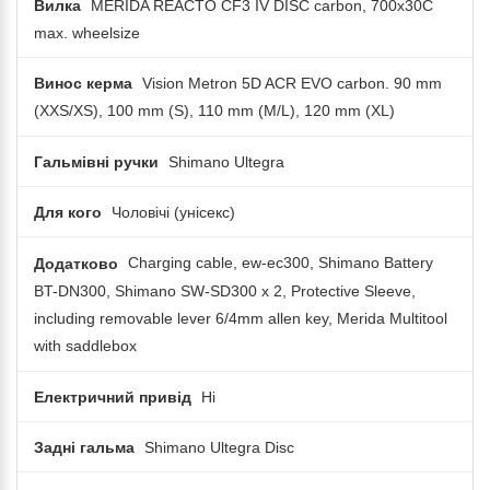
Вилка
MERIDA REACTO CF3 IV DISC carbon, 700x30C
max. wheelsize
Винос керма
Vision Metron 5D ACR EVO carbon. 90 mm
(XXS/XS), 100 mm (S), 110 mm (M/L), 120 mm (XL)
Гальмівні ручки
Shimano Ultegra
Для кого
Чоловічі (унісекс)
Додатково
Charging cable, ew-ec300, Shimano Battery
BT-DN300, Shimano SW-SD300 x 2, Protective Sleeve,
including removable lever 6/4mm allen key, Merida Multitool
with saddlebox
Електричний привід
Ні
Задні гальма
Shimano Ultegra Disc