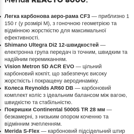
Легка карбонова аеро-рама CF3
— приблизно 1
150 г (у розмірі M), з гоночною геометрією та
відмінною жорсткістю для максимальної
ефективності.
Shimano Ultegra Di2 12-швидкостей
—
електронна група передач із точним, швидким та
надійним перемиканням.
Vision Metron 5D ACR EVO
— цільний
карбоновий кокпіт, що забезпечує високу
жорсткість і покращену аеродинаміку.
Колеса Reynolds AR60 DB
— карбоновий
комплект коліс з ідеальним балансом між вагою,
швидкістю та стабільністю.
Покришки Continental 5000S TR 28 мм
—
безкамерні, з низьким опором коченню та
відмінним зчепленням.
Merida S-Flex
— карбоновий підсідельний штир