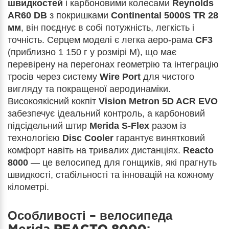
швидкостей
і карбоновими колесами
Reynolds
AR60 DB
з покришками
Continental 5000S TR 28
мм
, він поєднує в собі потужність, легкість і
точність. Серцем моделі є легка аеро-рама
CF3
(приблизно 1 150 г у розмірі M), що має
перевірену на перегонах геометрію та інтеграцію
тросів через систему
Wire Port
для чистого
вигляду та покращеної аеродинаміки.
Високоякісний кокпіт
Vision Metron 5D ACR EVO
забезпечує ідеальний контроль, а карбоновий
підсідельний штир
Merida S-Flex
разом із
технологією
Disc Cooler
гарантує винятковий
комфорт навіть на тривалих дистанціях.
Reacto
8000
— це велосипед для гонщиків, які прагнуть
швидкості, стабільності та інновацій на кожному
кілометрі.
Особливості – велосипеда
Merida
REACTO 8000
: