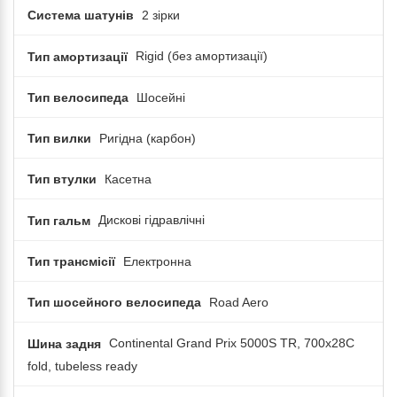
Система шатунів
2 зірки
Тип амортизації
Rigid (без амортизації)
Тип велосипеда
Шосейні
Тип вилки
Ригідна (карбон)
Тип втулки
Касетна
Тип гальм
Дискові гідравлічні
Тип трансмісії
Електронна
Тип шосейного велосипеда
Road Aero
Шина задня
Continental Grand Prix 5000S TR, 700x28C
fold, tubeless ready