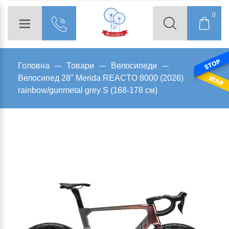
0
Головна
Товари
Велосипеди
Велосипед 28" Merida REACTO 8000 (2026)
rainbow/gunmetal grey S (168-178 см)