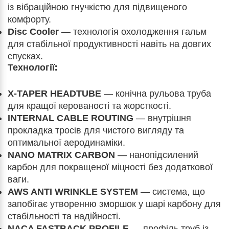
із вібраційною гнучкістю для підвищеного
комфорту.
Disc Cooler
— технологія охолодження гальм
для стабільної продуктивності навіть на довгих
спусках.
Технології:
X-TAPER HEADTUBE
— конічна рульова труба
для кращої керованості та жорсткості.
INTERNAL CABLE ROUTING
— внутрішня
прокладка тросів для чистого вигляду та
оптимальної аеродинаміки.
NANO MATRIX CARBON
— нанопідсилений
карбон для покращеної міцності без додаткової
ваги.
AWS ANTI WRINKLE SYSTEM
— система, що
запобігає утворенню зморшок у шарі карбону для
стабільності та надійності.
NACA FASTBACK PROFILE
— профіль труб із