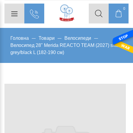
0
Головна
Товари
Велосипеди
Велосипед 28" Merida REACTO TEAM (2027) slate
grey/black L (182-190 см)