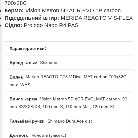
700x28C
Кермо:
Vision Metron 5D ACR EVO 1P carbon
Підсідельний штир:
MERIDA REACTO V S-FLEX
Сідло:
Prologo Nago R4 PAS
Характеристики:
Бренд гальм
Shimano
Вилка
Merida REACTO CF5 V Disc, MAT carbon 700x32C
max. WHS
Винос керма
Vision Metron 5D ACR EVO, MAT carbon. 90
mm-3S/XXS/XS, 100 mm-S, 110 mm-M/L, 120 mm-XL
Гальмівні ручки
Shimano Dura Ace disc
Для кого
Чоловічі (унісекс)