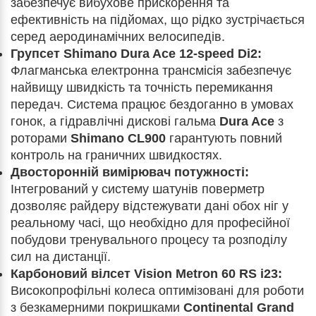
забезпечує вибухове прискорення та
ефективність на підйомах, що рідко зустрічається
серед аеродинамічних велосипедів.
Групсет Shimano Dura Ace 12-speed Di2:
Флагманська електронна трансмісія забезпечує
найвищу швидкість та точність перемикання
передач. Система працює бездоганно в умовах
гонок, а гідравлічні дискові гальма
Dura Ace
з
роторами
Shimano CL900
гарантують повний
контроль на граничних швидкостях.
Двосторонній вимірювач потужності:
Інтегрований у систему шатунів поверметр
дозволяє райдеру відстежувати дані обох ніг у
реальному часі, що необхідно для професійної
побудови тренувального процесу та розподілу
сил на дистанції.
Карбоновий вілсет Vision Metron 60 RS i23:
Високопрофільні колеса оптимізовані для роботи
з безкамерними покришками
Continental Grand