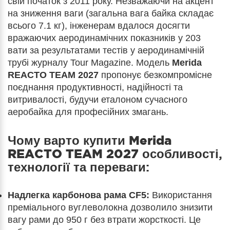
свій початок з 2011 року. Незважаючи на акцент
на зниження ваги (загальна вага байка складає
всього 7.1 кг), інженерам вдалося досягти
вражаючих аеродинамічних показників у 203
вати за результатами тестів у аеродинамічній
трубі журналу Tour Magazine. Модель
Merida
REACTO TEAM 2027
пропонує безкомпромісне
поєднання продуктивності, надійності та
витривалості, будучи еталоном сучасного
аеробайка для професійних змагань.
Чому варто купити
Merida
REACTO TEAM 2027
особливості,
технології та переваги:
Надлегка карбонова рама CF5:
Використання
преміального вуглеволокна дозволило знизити
вагу рами до 950 г без втрати жорсткості. Це