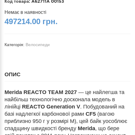
Код товара:
A62711A 00153
Немає в наявності
497214.00 грн.
Категорія:
Велосипеди
ОПИС
Merida REACTO TEAM 2027
— це найлегша та
найбільш технологічно досконала модель в
лінійці
REACTO Generation V
. Побудований на
базі надлегкої карбонової рами
CF5
(вагою
приблизно 950 г у розмірі M), цей байк уособлює
спадщину швидкості бренду
Merida
, що бере