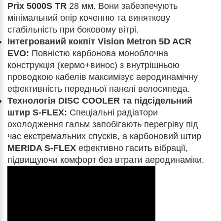
Prix 5000S TR
28 мм. Вони забезпечують
мінімальний опір коченню та виняткову
стабільність при боковому вітрі.
Інтегрований кокпіт Vision Metron 5D ACR
EVO:
Повністю карбонова моноблочна
конструкція (кермо+винос) з внутрішньою
проводкою кабелів максимізує аеродинамічну
ефективність передньої панелі велосипеда.
Технологія DISC COOLER та підсідельний
штир S-FLEX:
Спеціальні радіатори
охолодження гальм запобігають перегріву під
час екстремальних спусків, а карбоновий штир
MERIDA S-FLEX
ефективно гасить вібрації,
підвищуючи комфорт без втрати аеродинаміки.