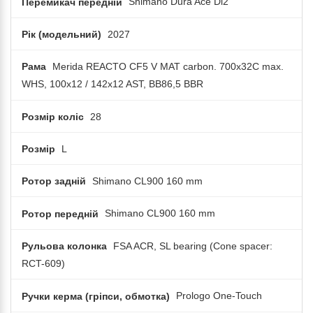
Перемикач передній
Shimano Dura Ace Di2
Рік (модельний)
2027
Рама
Merida REACTO CF5 V MAT carbon. 700x32C max.
WHS, 100x12 / 142x12 AST, BB86,5 BBR
Розмір коліс
28
Розмір
L
Ротор задній
Shimano CL900 160 mm
Ротор передній
Shimano CL900 160 mm
Рульова колонка
FSA ACR, SL bearing (Cone spacer:
RCT-609)
Ручки керма (гріпси, обмотка)
Prologo One-Touch