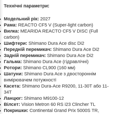
Технічні параметри:
Модельний рік:
2027
Рама:
REACTO CF5 V (Super-light carbon)
Вилка:
MEARIDA REACTO CF5 V DISC (Full
carbon)
Шифтери:
Shimano Dura Ace disc Di2
Передній перемикач:
Shimano Dura Ace Di2
Задній перемикач:
Shimano Dura Ace Di2
Гальма:
Shimano Dura Ace (гідравлічні)
Ротори:
Shimano CL900 (160 мм)
Шатуни:
Shimano Dura Ace з двостороннім
вимірювачем потужності
Касета:
Shimano Dura-Ace R9200, 11-30T або 11-
34T
Ланцюг:
Shimano M9100-12
Вілсет:
Vision Metron 60 RS i23 Clincher TL
Покришки:
Continental Grand Prix 5000S TR,