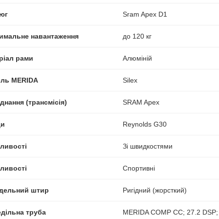
юг
Sram Apex D1
имальне навантаження
до 120 кг
ріал рами
Алюміній
ль MERIDA
Silex
днання (трансмісія)
SRAM Apex
ди
Reynolds G30
ливості
Зі швидкостями
ливості
Спортивні
ідельний штир
Ригідний (жорсткий)
едільна труба
MERIDA COMP CC; 27.2 DSP; 