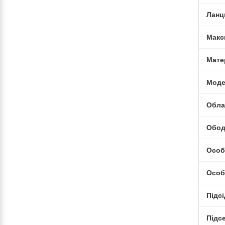
Ланц
Макс
Мате
Моде
Обла
Обо
Особ
Особ
Підс
Підс