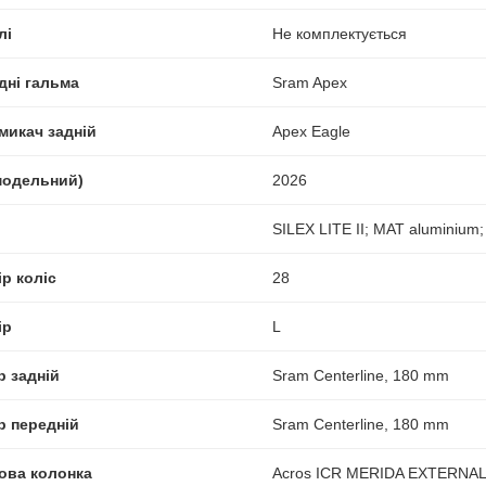
лі
Не комплектується
дні гальма
Sram Apex
микач задній
Apex Eagle
(модельний)
2026
SILEX LITE II; MAT aluminiu
р коліс
28
ір
L
р задній
Sram Centerline, 180 mm
р передній
Sram Centerline, 180 mm
ова колонка
Acros ICR MERIDA EXTERNAL ne