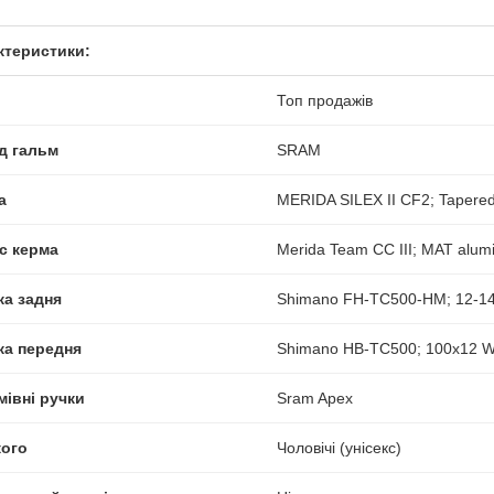
ктеристики:
Топ продажів
д гальм
SRAM
а
MERIDA SILEX II CF2; Tapere
с керма
Merida Team CC III; MAT alumi
ка задня
Shimano FH-TC500-HM; 12-14
ка передня
Shimano HB-TC500; 100x12 WH
мівні ручки
Sram Apex
кого
Чоловічі (унісекс)