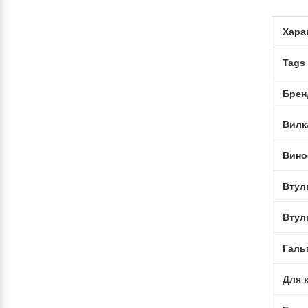
Хара
Tags
Брен
Вилк
Вино
Втул
Втул
Галь
Для 