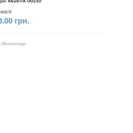
ара:
A62611A 00230
вності
.00 грн.
я:
Велосипеди