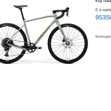
Код тов
Є в ная
95358
Категорі