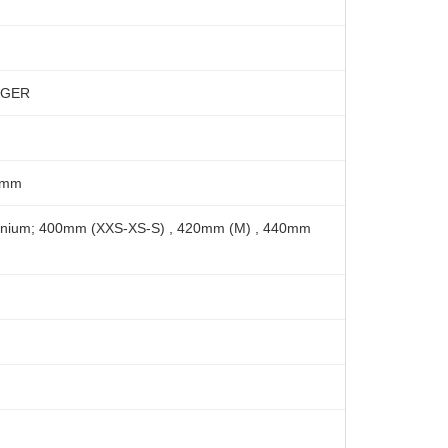
2 GER
8mm
minium; 400mm (XXS-XS-S) , 420mm (M) , 440mm