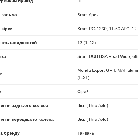
тричний привід
Ні
і гальма
Sram Apex
 зірки
Sram PG-1230; 11-50 ATC; 1
кість швидкостей
12 (1x12)
тка
Sram DUB BSA Road Wide, 6
Merida Expert GRII; MAT alu
о
(L-XL)
р
Сірий
лення заднього колеса
Вісь (Thru Axle)
лення переднього колеса
Вісь (Thru Axle)
на бренду
Тайвань