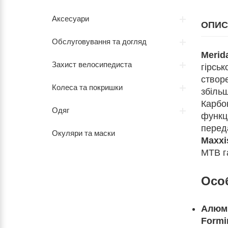
Аксесуари
ОПИС
Обслуговування та догляд
Merida
Захист велосипедиста
гірськ
створ
Колеса та покришки
збільш
Карбо
Одяг
функц
перед
Окуляри та маски
Maxxi
MTB га
Осо
Алюмін
Formi