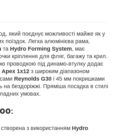
од, який поєднує можливості майже як у
х поїздок. Легка алюмінієва рама,
m
та
Hydro Forming System
, має
очки кріплення для фляг, багажу та крил.
ою проводкою під динамо-втулку додає
 Apex 1x12
з широким діапазоном
есами
Reynolds G30
і 45 мм покришками
 на бездоріжжі. Пряміша посадка в стилі
кладних умовах.
500
:
, створена з використанням
Hydro