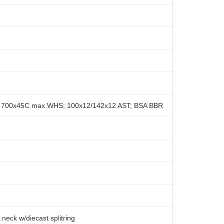
m; 700x45C max.WHS; 100x12/142x12 AST; BSA BBR
ck w/diecast splitring