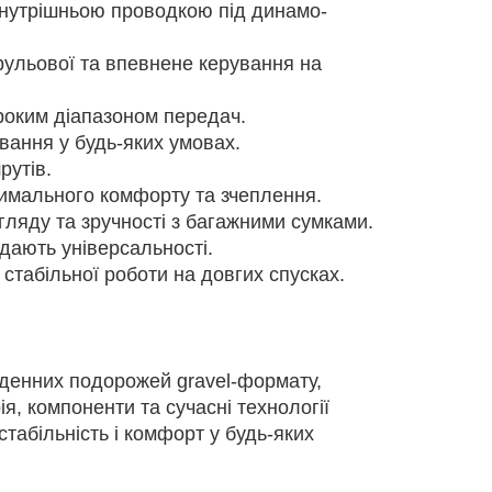
внутрішньою проводкою під динамо-
рульової та впевнене керування на
роким діапазоном передач.
ання у будь-яких умовах.
рутів.
имального комфорту та зчеплення.
гляду та зручності з багажними сумками.
дають універсальності.
стабільної роботи на довгих спусках.
денних подорожей gravel-формату,
я, компоненти та сучасні технології
табільність і комфорт у будь-яких