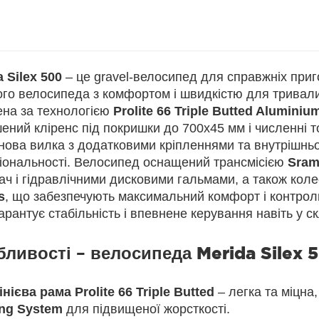
 Silex 500
– це gravel-велосипед для справжніх приг
ого велосипеда з комфортом і швидкістю для тривали
ена за технологією
Prolite 66 Triple Butted Aluminiu
ений кліренс під покришки до 700x45 мм і численні т
нова вилка з додатковими кріпленнями та внутрішнь
іональності. Велосипед оснащений трансмісією
Sram
ач і гідравлічними дисковими гальмами, а також кол
s
, що забезпечують максимальний комфорт і контроль
рантує стабільність і впевнене керування навіть у с
бливості – велосипеда
Merida Silex 
ієва рама Prolite 66 Triple Butted
– легка та міцна
ng System
для підвищеної жорсткості.