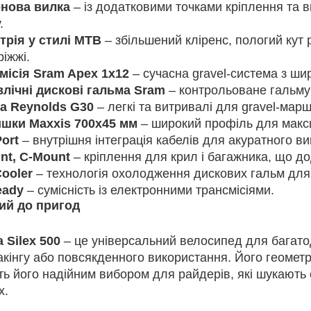
нова вилка
– із додатковими точками кріплення та 
.
трія у стилі MTB
– збільшений кліренс, пологий кут 
іжжі.
місія Sram Apex 1x12
– сучасна gravel-система з ши
влічні дискові гальма Sram
– контрольоване гальмув
а Reynolds G30
– легкі та витривалі для gravel-марш
шки Maxxis 700x45 мм
– широкий профіль для макс
ort
– внутрішня інтеграція кабелів для акуратного ви
nt, C-Mount
– кріплення для крил і багажника, що до
Cooler
– технологія охолодження дискових гальм для 
eady
– сумісність із електронними трансмісіями.
ий до пригод
 Silex 500
– це універсальний велосипед для багато
кінгу або повсякденного використання. Його геометрі
ь його надійним вибором для райдерів, які шукають с
х.