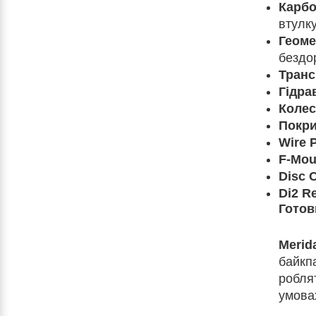
Карбо
втулку
Геоме
бездор
Транс
Гідра
Колес
Покри
Wire P
F-Mou
Disc 
Di2 R
Готов
Merida
байкпа
роблят
умова