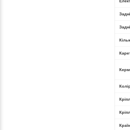
Елек
Задн
Задні
Кіль
Каре
Керм
Колі
Кріп
Кріп
Краї