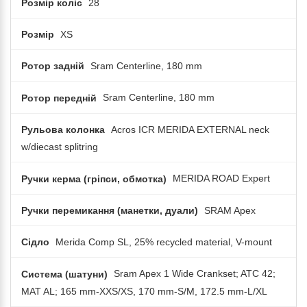
Розмір коліс
28
Розмір
XS
Ротор задній
Sram Centerline, 180 mm
Ротор передній
Sram Centerline, 180 mm
Рульова колонка
Acros ICR MERIDA EXTERNAL neck
w/diecast splitring
Ручки керма (гріпси, обмотка)
MERIDA ROAD Expert
Ручки перемикання (манетки, дуали)
SRAM Apex
Сідло
Merida Comp SL, 25% recycled material, V-mount
Система (шатуни)
Sram Apex 1 Wide Crankset; ATC 42;
MAT AL; 165 mm-XXS/XS, 170 mm-S/M, 172.5 mm-L/XL