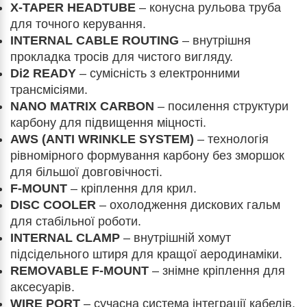
X-TAPER HEADTUBE
– конусна рульова труба
для точного керування.
INTERNAL CABLE ROUTING
– внутрішня
прокладка тросів для чистого вигляду.
Di2 READY
– сумісність з електронними
трансмісіями.
NANO MATRIX CARBON
– посилення структури
карбону для підвищення міцності.
AWS (ANTI WRINKLE SYSTEM)
– технологія
рівномірного формування карбону без зморшок
для більшої довговічності.
F-MOUNT
– кріплення для крил.
DISC COOLER
– охолодження дискових гальм
для стабільної роботи.
INTERNAL CLAMP
– внутрішній хомут
підсідельного штиря для кращої аеродинаміки.
REMOVABLE F-MOUNT
– знімне кріплення для
аксесуарів.
WIRE PORT
– сучасна система інтеграції кабелів.