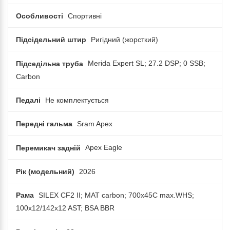
Особливості
Спортивні
Підсідельний штир
Ригідний (жорсткий)
Підседільна труба
Merida Expert SL; 27.2 DSP; 0 SSB;
Carbon
Педалі
Не комплектується
Передні гальма
Sram Apex
Перемикач задній
Apex Eagle
Рік (модельний)
2026
Рама
SILEX CF2 II; MAT carbon; 700x45C max.WHS;
100x12/142x12 AST; BSA BBR