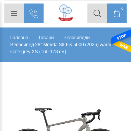
0
Головна
Товари
Велосипеди
Велосипед 28" Merida SILEX 5000 (2026) warm
slate grey XS (160-173 см)