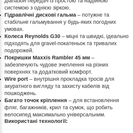
діапазон передач із простою та надійною
системою з однією зіркою.
Гідравлічні дискові гальма
– потужне та
стабільне гальмування у будь-яких погодних
умовах.
Колеса Reynolds G30
– міцні та швидкі, ідеально
підходять для gravel-покатеньок та тривалих
подорожей.
Покришки Maxxis Rambler 45 мм
–
забезпечують чудове зчеплення на різних
поверхнях та додатковий комфорт.
Wire port
– внутрішня прокладка тросів для
акуратного вигляду та захисту кабелів від
пошкоджень.
Багато точок кріплення
– для встановлення
фляг, багажників, крил та сумок, що робить
велосипед максимально універсальним.
Використані технології: