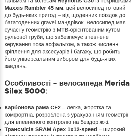
гальмам та колесам
Reynolds G30
із покришками
Maxxis Rambler 45 мм
, цей велосипед готовий
до будь-яких пригод – від щоденних поїздок до
багатоденних gravel-мандрівок. Велосипед має
сучасну геометрію з MTB-орієнтованим кутом
рульової труби, що забезпечує впевнене
керування поза асфальтом, а також численні
кріплення для аксесуарів і багажу, що робить
його універсальним вибором для будь-яких
завдань.
Особливості – велосипеда
Merida
Silex 5000
:
Карбонова рама CF2
– легка, жорстка та
комфортна, розроблена з урахуванням геометрії
для впевненого контролю на бездоріжжі.
Трансмісія SRAM Apex 1x12-speed
– широкий