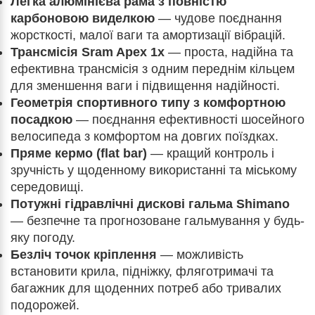
Легка алюмінієва рама з повністю
карбоновою виделкою
— чудове поєднання
жорсткості, малої ваги та амортизації вібрацій.
Трансмісія Sram Apex 1x
— проста, надійна та
ефективна трансмісія з одним переднім кільцем
для зменшення ваги і підвищення надійності.
Геометрія спортивного типу з комфортною
посадкою
— поєднання ефективності шосейного
велосипеда з комфортом на довгих поїздках.
Пряме кермо (flat bar)
— кращий контроль і
зручність у щоденному використанні та міському
середовищі.
Потужні гідравлічні дискові гальма Shimano
— безпечне та прогнозоване гальмування у будь-
яку погоду.
Безліч точок кріплення
— можливість
встановити крила, підніжку, фляготримачі та
багажник для щоденних потреб або тривалих
подорожей.