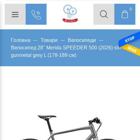
0
Головна
Товари
Велосипеди
Велосипед 28" Merida SPEEDER 500 (2026) silk
gunmetal grey L (178-189 см)