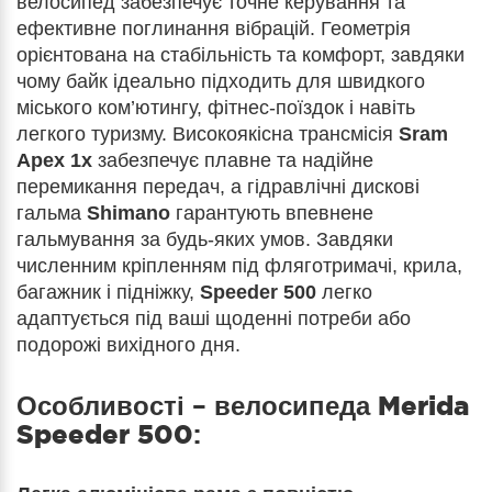
велосипед забезпечує точне керування та
ефективне поглинання вібрацій. Геометрія
орієнтована на стабільність та комфорт, завдяки
чому байк ідеально підходить для швидкого
міського ком’ютингу, фітнес-поїздок і навіть
легкого туризму. Високоякісна трансмісія
Sram
Apex 1x
забезпечує плавне та надійне
перемикання передач, а гідравлічні дискові
гальма
Shimano
гарантують впевнене
гальмування за будь-яких умов. Завдяки
численним кріпленням під фляготримачі, крила,
багажник і підніжку,
Speeder 500
легко
адаптується під ваші щоденні потреби або
подорожі вихідного дня.
Особливості – велосипеда
Merida
Speeder 500
: