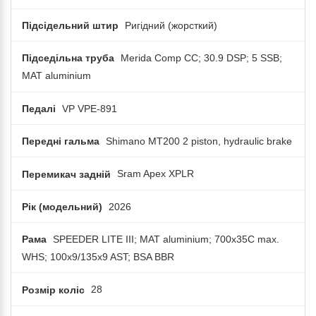
Підсідельний штир
Ригідний (жорсткий)
Підседільна труба
Merida Comp CC; 30.9 DSP; 5 SSB;
MAT aluminium
Педалі
VP VPE-891
Передні гальма
Shimano MT200 2 piston, hydraulic brake
Перемикач задній
Sram Apex XPLR
Рік (модельний)
2026
Рама
SPEEDER LITE III; MAT aluminium; 700x35C max.
WHS; 100x9/135x9 AST; BSA BBR
Розмір коліс
28