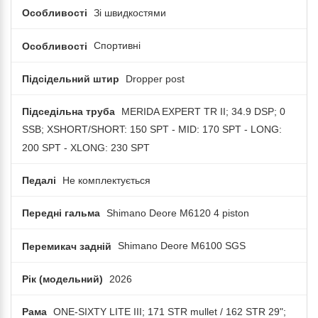
Особливості
Зі швидкостями
Особливості
Спортивні
Підсідельний штир
Dropper post
Підседільна труба
MERIDA EXPERT TR II; 34.9 DSP; 0
SSB; XSHORT/SHORT: 150 SPT - MID: 170 SPT - LONG:
200 SPT - XLONG: 230 SPT
Педалі
Не комплектується
Передні гальма
Shimano Deore M6120 4 piston
Перемикач задній
Shimano Deore M6100 SGS
Рік (модельний)
2026
Рама
ONE-SIXTY LITE III; 171 STR mullet / 162 STR 29";