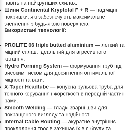
навіть на найкрутіших схилах.
Шини Continental Kryptotal F + R
— надміцні
покришки, які забезпечують максимальне
зчеплення з будь-якою поверхнею.
Використані технології:
PROLITE 66 triple butted aluminium
— легкий та
міцний сплав, ідеальний для агресивного
катання.
Hydro Forming System
— формування труб під
високим тиском для досягнення оптимальної
міцності та ваги.
X-Taper Headtube
— конусна рульова труба для
точного керування і жорсткості в передній частині
рами.
Smooth Welding
— гладкі зварні шви для
покращеного вигляду та надійності.
Internal Cable Routing
— акуратне внутрішнє
прокладання тросів захищає їх від бруду та