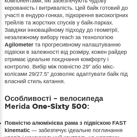
компонентами, які забезпечують чудову
керованість і витривалість. Цей байк готовий до
участі в ендуро-гонках, підкорення високогірних
трейлів та жорстких спусків у байк-парках.
Завдяки інноваційному підходу до геометрії,
незалежному вибору reach за технологією
Agilometer
та прогресивному налаштуванню
підвіски в залежності від розміру, кожен райдер
отримає ідеальне поєднання комфорту і
контролю. Вибір між повністю 29” або мікс-
колісами 29/27.5” дозволяє адаптувати байк під
власний стиль катання.
Особливості – велосипеда
Merida
One-Sixty 500
:
Повністю алюмінієва рама з підвіскою FAST
kinematic
— забезпечує ідеальне поглинання