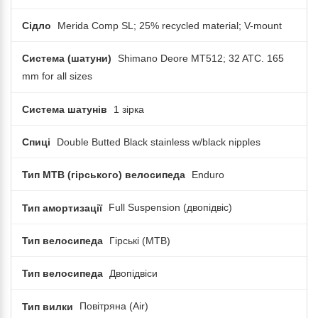
Сідло
Merida Comp SL; 25% recycled material; V-mount
Система (шатуни)
Shimano Deore MT512; 32 ATC. 165
mm for all sizes
Система шатунів
1 зірка
Спиці
Double Butted Black stainless w/black nipples
Тип MTB (гірського) велосипеда
Enduro
Тип амортизації
Full Suspension (двопідвіс)
Тип велосипеда
Гірські (MTB)
Тип велосипеда
Двопідвіси
Тип вилки
Повітряна (Air)