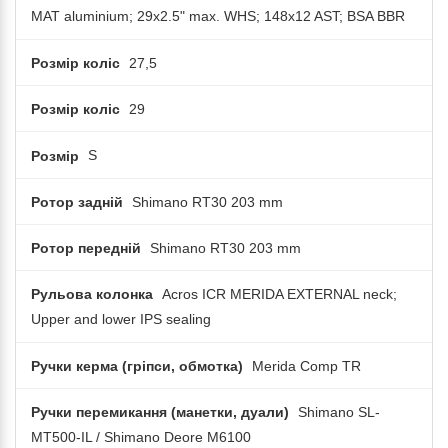
MAT aluminium; 29x2.5" max. WHS; 148x12 AST; BSA BBR
Розмір коліс
27,5
Розмір коліс
29
Розмір
S
Ротор задній
Shimano RT30 203 mm
Ротор передній
Shimano RT30 203 mm
Рульова колонка
Acros ICR MERIDA EXTERNAL neck;
Upper and lower IPS sealing
Ручки керма (гріпси, обмотка)
Merida Comp TR
Ручки перемикання (манетки, дуали)
Shimano SL-
MT500-IL / Shimano Deore M6100