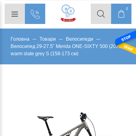
0
Головна
Товари
Велосипеди
Велосипед 29-27.5" Merida ONE-SIXTY 500 (2026)
warm slate grey S (158-173 см)