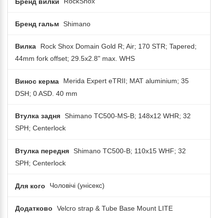
Бренд вилки
RockShox
Бренд гальм
Shimano
Вилка
Rock Shox Domain Gold R; Air; 170 STR; Tapered;
44mm fork offset; 29.5x2.8" max. WHS
Винос керма
Merida Expert eTRII; MAT aluminium; 35
DSH; 0 ASD. 40 mm
Втулка задня
Shimano TC500-MS-B; 148x12 WHR; 32
SPH; Centerlock
Втулка передня
Shimano TC500-B; 110x15 WHF; 32
SPH; Centerlock
Для кого
Чоловічі (унісекс)
Додатково
Velcro strap & Tube Base Mount LITE