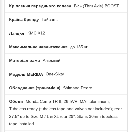
Кріплення переднього колеса
Вісь (Thru Axle) BOOST
Країна бренду
Тайвань
Ланцюг
KMC X12
Максимальне навантаження
до 135 кг
Матеріал рами
Алюміній
Модель MERIDA
One-Sixty
Обладнання (трансмісія)
Shimano Deore
Ободи
Merida Comp TR II; 28 IWR; MAT aluminium;
Tubeless ready (tubeless tape and valves not included); rear
27.5" up to Size M / L & XL rear 29". Stans 30mm tubeless
tape installed