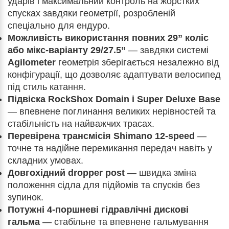
ударів і максимальний контроль на жорстких
спусках завдяки геометрії, розробленій
спеціально для ендуро.
Можливість використання повних 29” коліс
або мікс-варіанту 29/27.5”
— завдяки системі
Agilometer
геометрія зберігається незалежно від
конфігурації, що дозволяє адаптувати велосипед
під стиль катання.
Підвіска RockShox Domain і Super Deluxe Base
— впевнене поглинання великих нерівностей та
стабільність на найважчих трасах.
Перевірена трансмісія Shimano 12-speed
—
точне та надійне перемикання передач навіть у
складних умовах.
Довгохідний dropper post
— швидка зміна
положення сідла для підйомів та спусків без
зупинок.
Потужні 4-поршневі гідравлічні дискові
гальма
— стабільне та впевнене гальмування