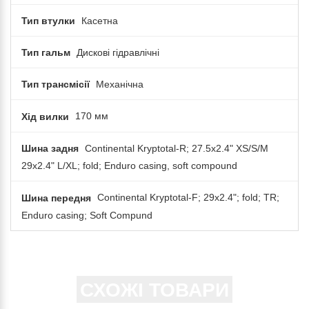
Тип втулки
Касетна
Тип гальм
Дискові гідравлічні
Тип трансмісії
Механічна
Хід вилки
170 мм
Шина задня
Continental Kryptotal-R; 27.5x2.4" XS/S/M
29x2.4" L/XL; fold; Enduro casing, soft compound
Шина передня
Continental Kryptotal-F; 29x2.4"; fold; TR;
Enduro casing; Soft Compund
СХОЖІ ТОВАРИ