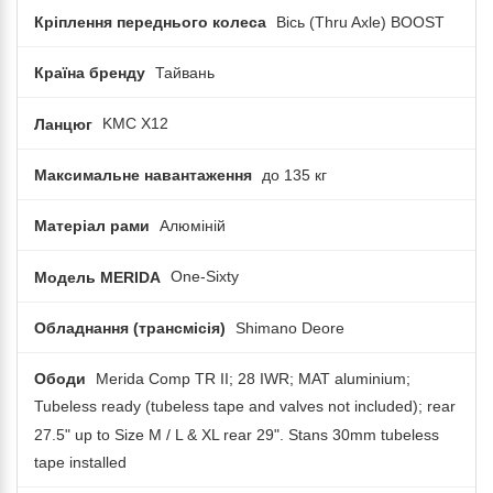
Кріплення переднього колеса
Вісь (Thru Axle) BOOST
Країна бренду
Тайвань
Ланцюг
KMC X12
Максимальне навантаження
до 135 кг
Матеріал рами
Алюміній
Модель MERIDA
One-Sixty
Обладнання (трансмісія)
Shimano Deore
Ободи
Merida Comp TR II; 28 IWR; MAT aluminium;
Tubeless ready (tubeless tape and valves not included); rear
27.5" up to Size M / L & XL rear 29". Stans 30mm tubeless
tape installed