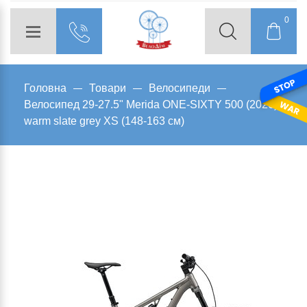
0
Головна
Товари
Велосипеди
Велосипед 29-27.5" Merida ONE-SIXTY 500 (2026)
warm slate grey XS (148-163 см)