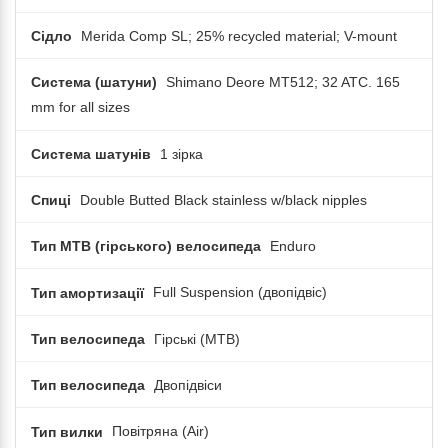
Сідло
Merida Comp SL; 25% recycled material; V-mount
Система (шатуни)
Shimano Deore MT512; 32 ATC. 165
mm for all sizes
Система шатунів
1 зірка
Спиці
Double Butted Black stainless w/black nipples
Тип MTB (гірського) велосипеда
Enduro
Тип амортизації
Full Suspension (двопідвіс)
Тип велосипеда
Гірські (MTB)
Тип велосипеда
Двопідвіси
Тип вилки
Повітряна (Air)