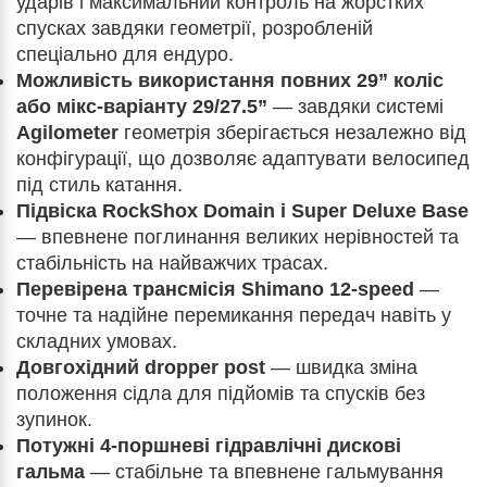
ударів і максимальний контроль на жорстких
спусках завдяки геометрії, розробленій
спеціально для ендуро.
Можливість використання повних 29” коліс
або мікс-варіанту 29/27.5”
— завдяки системі
Agilometer
геометрія зберігається незалежно від
конфігурації, що дозволяє адаптувати велосипед
під стиль катання.
Підвіска RockShox Domain і Super Deluxe Base
— впевнене поглинання великих нерівностей та
стабільність на найважчих трасах.
Перевірена трансмісія Shimano 12-speed
—
точне та надійне перемикання передач навіть у
складних умовах.
Довгохідний dropper post
— швидка зміна
положення сідла для підйомів та спусків без
зупинок.
Потужні 4-поршневі гідравлічні дискові
гальма
— стабільне та впевнене гальмування