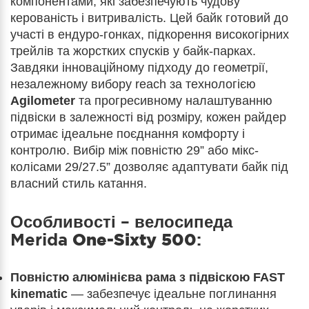
компонентами, які забезпечують чудову
керованість і витривалість. Цей байк готовий до
участі в ендуро-гонках, підкорення високогірних
трейлів та жорстких спусків у байк-парках.
Завдяки інноваційному підходу до геометрії,
незалежному вибору reach за технологією
Agilometer
та прогресивному налаштуванню
підвіски в залежності від розміру, кожен райдер
отримає ідеальне поєднання комфорту і
контролю. Вибір між повністю 29” або мікс-
колісами 29/27.5” дозволяє адаптувати байк під
власний стиль катання.
Особливості – велосипеда
Merida
One-Sixty 500
:
Повністю алюмінієва рама з підвіскою FAST
kinematic
— забезпечує ідеальне поглинання