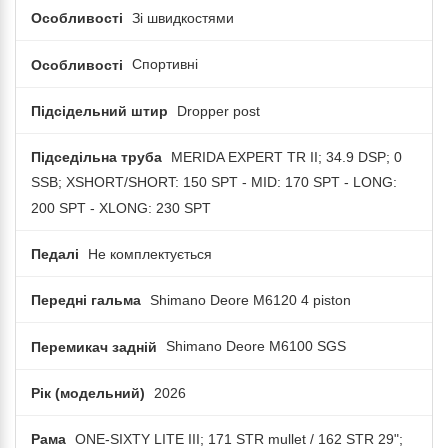
Особливості
Зі швидкостями
Особливості
Спортивні
Підсідельний штир
Dropper post
Підседільна труба
MERIDA EXPERT TR II; 34.9 DSP; 0
SSB; XSHORT/SHORT: 150 SPT - MID: 170 SPT - LONG:
200 SPT - XLONG: 230 SPT
Педалі
Не комплектується
Передні гальма
Shimano Deore M6120 4 piston
Перемикач задній
Shimano Deore M6100 SGS
Рік (модельний)
2026
Рама
ONE-SIXTY LITE III; 171 STR mullet / 162 STR 29";