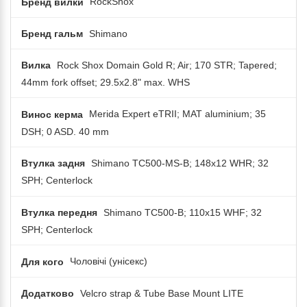
Бренд вилки
RockShox
Бренд гальм
Shimano
Вилка
Rock Shox Domain Gold R; Air; 170 STR; Tapered;
44mm fork offset; 29.5x2.8" max. WHS
Винос керма
Merida Expert eTRII; MAT aluminium; 35
DSH; 0 ASD. 40 mm
Втулка задня
Shimano TC500-MS-B; 148x12 WHR; 32
SPH; Centerlock
Втулка передня
Shimano TC500-B; 110x15 WHF; 32
SPH; Centerlock
Для кого
Чоловічі (унісекс)
Додатково
Velcro strap & Tube Base Mount LITE