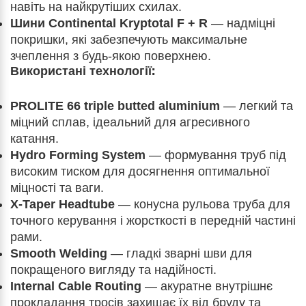
навіть на найкрутіших схилах.
Шини Continental Kryptotal F + R
— надміцні
покришки, які забезпечують максимальне
зчеплення з будь-якою поверхнею.
Використані технології:
PROLITE 66 triple butted aluminium
— легкий та
міцний сплав, ідеальний для агресивного
катання.
Hydro Forming System
— формування труб під
високим тиском для досягнення оптимальної
міцності та ваги.
X-Taper Headtube
— конусна рульова труба для
точного керування і жорсткості в передній частині
рами.
Smooth Welding
— гладкі зварні шви для
покращеного вигляду та надійності.
Internal Cable Routing
— акуратне внутрішнє
прокладання тросів захищає їх від бруду та