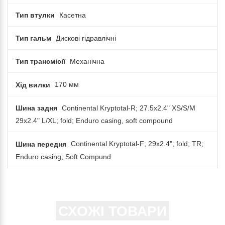
Тип втулки
Касетна
Тип гальм
Дискові гідравлічні
Тип трансмісії
Механічна
Хід вилки
170 мм
Шина задня
Continental Kryptotal-R; 27.5x2.4" XS/S/M
29x2.4" L/XL; fold; Enduro casing, soft compound
Шина передня
Continental Kryptotal-F; 29x2.4"; fold; TR;
Enduro casing; Soft Compund
СХОЖІ ТОВАРИ