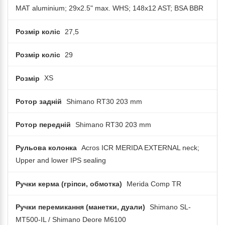
MAT aluminium; 29x2.5" max. WHS; 148x12 AST; BSA BBR
Розмір коліс
27,5
Розмір коліс
29
Розмір
XS
Ротор задній
Shimano RT30 203 mm
Ротор передній
Shimano RT30 203 mm
Рульова колонка
Acros ICR MERIDA EXTERNAL neck;
Upper and lower IPS sealing
Ручки керма (гріпси, обмотка)
Merida Comp TR
Ручки перемикання (манетки, дуали)
Shimano SL-
MT500-IL / Shimano Deore M6100