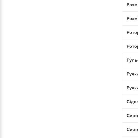
Розмі
Розм
Рото
Рото
Руль
Ручки
Ручк
Сідл
Сист
Сист