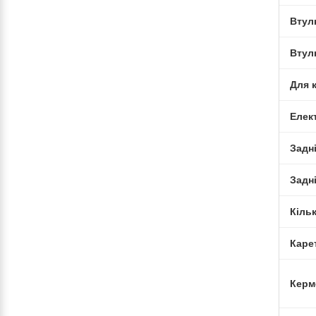
Втул
Втул
Для 
Елек
Задн
Задні
Кіль
Каре
Керм