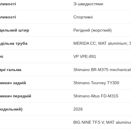
ливості
Зі швидкостями
ливості
Спортивні
ідельний штир
Ригідний (жорсткий)
едільна труба
MERIDA CC; MAT aluminium; 3
лі
VP VPE-891
дні гальма
Shimano BR-M375 mechanical 
микач задній
Shimano Tourney TY300
микач передній
Shimano Altus FD-M315
(модельний)
2026
BIG.NINE TFS V; MAT aluminu