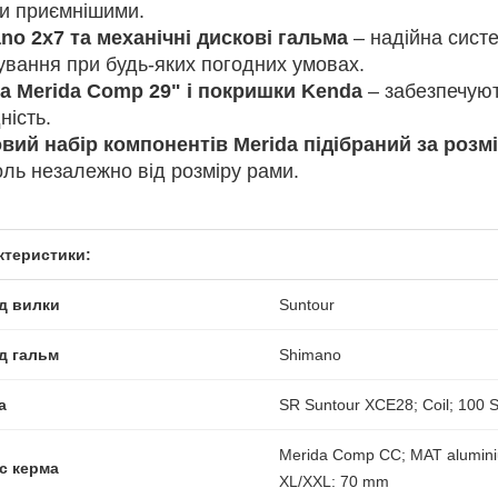
ки приємнішими.
no 2x7 та механічні дискові гальма
– надійна сист
ування при будь-яких погодних умовах.
а Merida Comp 29" і покришки Kenda
– забезпечуют
ність.
вий набір компонентів Merida підібраний за розм
оль незалежно від розміру рами.
ктеристики:
д вилки
Suntour
д гальм
Shimano
а
SR Suntour XCE28; Coil; 100 
Merida Comp CC; MAT alumini
с керма
XL/XXL: 70 mm