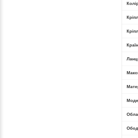
Колі
Кріп
Кріп
Краї
Ланц
Макс
Мате
Моде
Обла
Обо