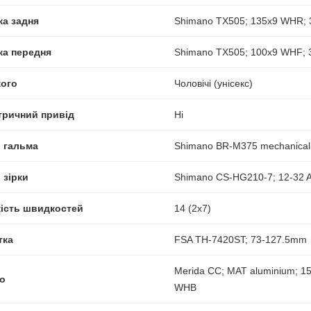
ка задня
Shimano TX505; 135x9 WHR; 3
ка передня
Shimano TX505; 100x9 WHF; 3
кого
Чоловічі (унісекс)
тричний привід
Ні
і гальма
Shimano BR-M375 mechanical 
 зірки
Shimano CS-HG210-7; 12-32 
кість швидкостей
14 (2x7)
тка
FSA TH-7420ST; 73-127.5mm
Merida CC; MAT aluminium; 15
о
WHB