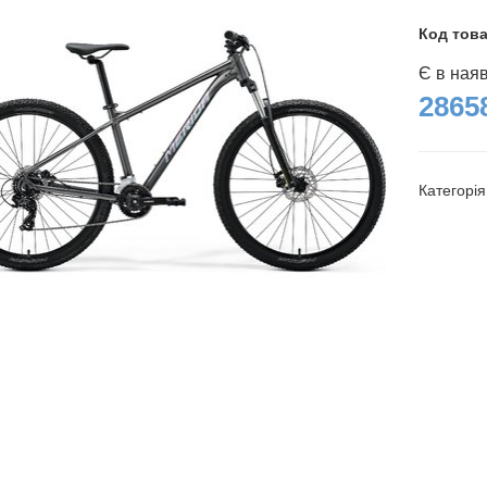
Код тов
Є в ная
28658
Категорі