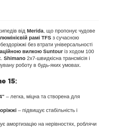
сипедів від
Merida
, що пропонує чудове
люмінієвій рамі TFS
з сучасною
бездоріжжі без втрати універсальності
аційною вилкою Suntour
із ходом 100
х.
Shimano
2x7-швидкісна трансмісія і
увану роботу в будь-яких умовах.
ne 15
:
4"
– легка, міцна та створена для
оріжжі
– підвищує стабільність і
ує амортизацію на нерівностях, роблячи