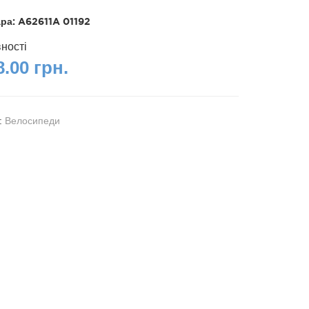
ара:
A62611A 01192
вності
.00 грн.
я:
Велосипеди