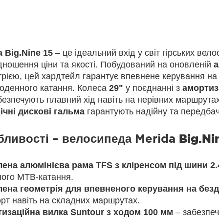
a Big.Nine 15
– це ідеальний вхід у світ гірських вело
дношення ціни та якості. Побудований на оновленій
а
рією, цей хардтейл гарантує впевнене керування на 
оденного катання. Колеса
29"
у поєднанні з
амортиз
безпечують плавний хід навіть на нерівних маршрута
ічні дискові гальма
гарантують надійну та передбач
бливості – велосипеда Merida
Big.Ni
ена алюмінієва рама TFS з кліренсом під шини 2.
ного MTB-катання.
ена геометрія для впевненого керування на безд
рт навіть на складних маршрутах.
изаційна вилка Suntour з ходом 100 мм
– забезпеч