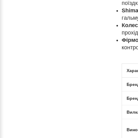
поїзд
Shima
гальм
Колес
прохід
Фірмо
контр
Хара
Брен
Брен
Вилк
Вино