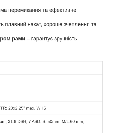
ема перемикання та ефективне
ь плавний накат, хороше зчеплення та
іром рами
– гарантує зручність і
STR; 29x2.25" max. WHS
um; 31.8 DSH; 7 ASD. S: 50mm, M/L:60 mm,