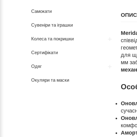
Самокати
ОПИС
Сувеніри та іграшки
Merid
Колеса та покришки
співві
геомет
Сертифікати
для щ
мм за
Одяг
механ
Окуляри та маски
Осо
Оновл
сучас
Оновл
комфо
Аморт