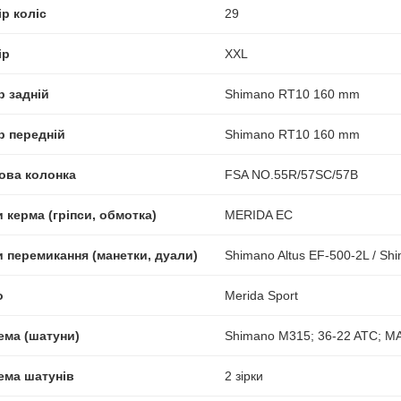
р коліс
29
ір
XXL
р задній
Shimano RT10 160 mm
р передній
Shimano RT10 160 mm
ова колонка
FSA NO.55R/57SC/57B
 керма (гріпси, обмотка)
MERIDA EC
и перемикання (манетки, дуали)
Shimano Altus EF-500-2L / Sh
о
Merida Sport
ема (шатуни)
Shimano M315; 36-22 ATC; M
ема шатунів
2 зірки