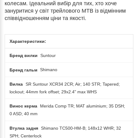
колесам. Ідеальний вибір для тих, хто хоче
зануритися у світ трейлового MTB із відмінним
співвідношенням ціни та якості.
Характеристики:
Бренд вилки
Suntour
Бренд гальм
Shimano
Вилка
SR Suntour XCR34 2CR; Air; 140 STR; Tapered;
lockout; 44mm fork offset; 29x2.4" max WHS
Винос керма
Merida Comp TR; MAT aluminium; 35 DSH;
0 ASD; 40 mm
Втулка задня
Shimano TC500-HM-B; 148x12 WHR; 32
SPH; Centerlock