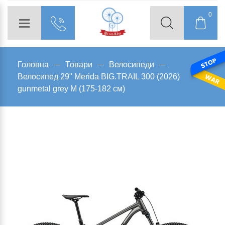
0
Головна
Товари
Велосипеди
Велосипед 29" Merida BIG.TRAIL 300 (2026)
gunmetal grey M (175-182 см)