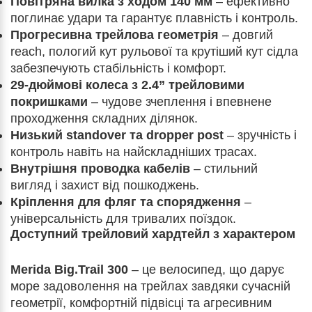
Повітряна вилка з ходом 140 мм
– ефективно
поглинає удари та гарантує плавність і контроль.
Прогресивна трейлова геометрія
– довгий
reach, пологий кут рульової та крутіший кут сідла
забезпечують стабільність і комфорт.
29-дюймові колеса з 2.4” трейловими
покришками
– чудове зчеплення і впевнене
проходження складних ділянок.
Низький standover та dropper post
– зручність і
контроль навіть на найскладніших трасах.
Внутрішня проводка кабелів
– стильний
вигляд і захист від пошкоджень.
Кріплення для фляг та спорядження
–
універсальність для тривалих поїздок.
Доступний трейловий хардтейл з характером
Merida Big.Trail 300
– це велосипед, що дарує
море задоволення на трейлах завдяки сучасній
геометрії, комфортній підвісці та агресивним