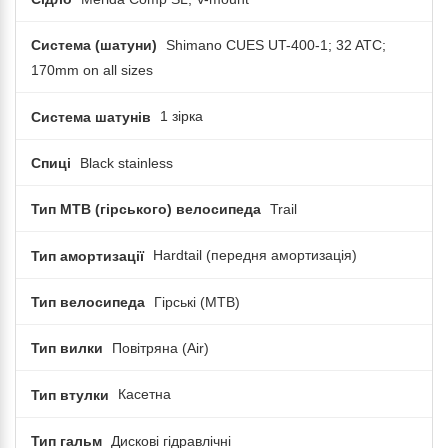
Система (шатуни)
Shimano CUES UT-400-1; 32 ATC;
170mm on all sizes
Система шатунів
1 зірка
Спиці
Black stainless
Тип MTB (гірського) велосипеда
Trail
Тип амортизації
Hardtail (передня амортизація)
Тип велосипеда
Гірські (MTB)
Тип вилки
Повітряна (Air)
Тип втулки
Касетна
Тип гальм
Дискові гідравлічні