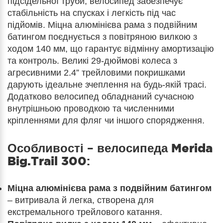
підсідельної труби, велосипед забезпечує
стабільність на спусках і легкість під час
підйомів. Міцна алюмінієва рама з подвійним
батингом поєднується з повітряною вилкою з
ходом 140 мм, що гарантує відмінну амортизацію
та контроль. Великі 29-дюймові колеса з
агресивними 2.4” трейловими покришками
дарують ідеальне зчеплення на будь-якій трасі.
Додатково велосипед обладнаний сучасною
внутрішньою проводкою та численними
кріпленнями для фляг чи іншого спорядження.
Особливості – велосипеда
Merida
Big.Trail 300
:
Міцна алюмінієва рама з подвійним батингом
– витривала й легка, створена для
екстремального трейлового катання.