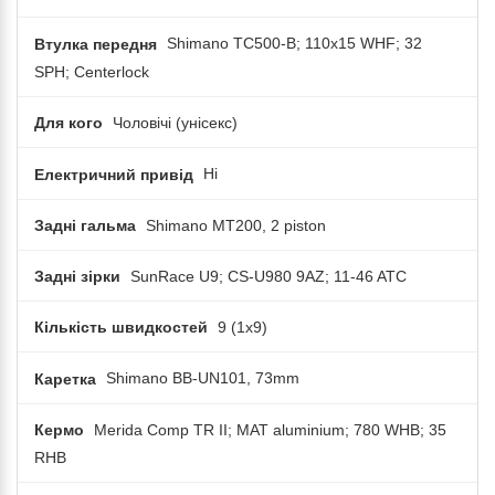
Втулка передня
Shimano TC500-B; 110x15 WHF; 32
SPH; Centerlock
Для кого
Чоловічі (унісекс)
Електричний привід
Ні
Задні гальма
Shimano MT200, 2 piston
Задні зірки
SunRace U9; CS-U980 9AZ; 11-46 ATC
Кількість швидкостей
9 (1x9)
Каретка
Shimano BB-UN101, 73mm
Кермо
Merida Comp TR II; MAT aluminium; 780 WHB; 35
RHB