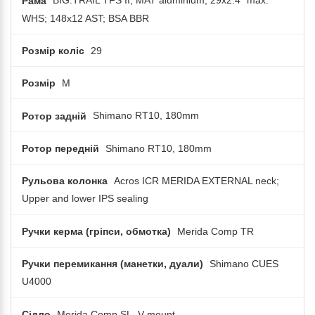
Рама
BIG.TRAIL TFS II; MAT aluminium; 29x2.4" max.
WHS; 148x12 AST; BSA BBR
Розмір коліс
29
Розмір
M
Ротор задній
Shimano RT10, 180mm
Ротор передній
Shimano RT10, 180mm
Рульова колонка
Acros ICR MERIDA EXTERNAL neck;
Upper and lower IPS sealing
Ручки керма (гріпси, обмотка)
Merida Comp TR
Ручки перемикання (манетки, дуали)
Shimano CUES
U4000
Сідло
Merida Comp SL, V-mount