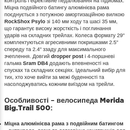
контроль і ефективне педалювання на підйомах.
Міцна подвійного батингу алюмінієва рама
поєднується з потужною амортизаційною вилкою
RockShox Psylo
зі 140 мм ходу та шасі 35 мм,
що гарантує високу жорсткість і поглинання
ударів на складних трейлах. Колеса формату 29"
комплектуються агресивними покришками 2.5"
спереду та 2.4" ззаду для максимального
зчеплення. Довгий
dropper post
і 4-поршневі
гальма
Sram DB4
додають впевненості на
спусках та складних секціях. Ідеальний вибір для
тих, хто хоче вийти за межі буденності та
насолоджуватись кожним виїздом на трейли.
Особливості – велосипеда
Merida
Big.Trail 500
:
Міцна алюмінієва рама з подвійним батингом