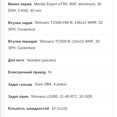
Винос керма
Merida Expert eTRII; MAT aluminium; 35
DSH; 0 ASD; 40 mm
Втулка задня
Shimano TC500-HM-B; 148x12 WHR; 32
SPH; Centerlock
Втулка передня
Shimano TC500-B; 110x15 WHF; 32
SPH; Centerlock
Для кого
Чоловічі (унісекс)
Електричний привід
Ні
Задні гальма
Sram DB4, 4 piston
Задні зірки
Shimano LG300; 11-48 ATC; 10 GER
Кількість швидкостей
10 (1x10)