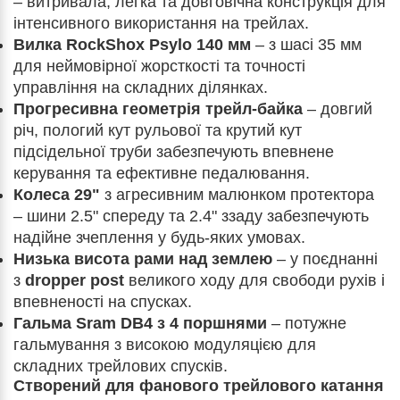
– витривала, легка та довговічна конструкція для
інтенсивного використання на трейлах.
Вилка RockShox Psylo 140 мм
– з шасі 35 мм
для неймовірної жорсткості та точності
управління на складних ділянках.
Прогресивна геометрія трейл-байка
– довгий
річ, пологий кут рульової та крутий кут
підсідельної труби забезпечують впевнене
керування та ефективне педалювання.
Колеса 29"
з агресивним малюнком протектора
– шини 2.5" спереду та 2.4" ззаду забезпечують
надійне зчеплення у будь-яких умовах.
Низька висота рами над землею
– у поєднанні
з
dropper post
великого ходу для свободи рухів і
впевненості на спусках.
Гальма Sram DB4 з 4 поршнями
– потужне
гальмування з високою модуляцією для
складних трейлових спусків.
Створений для фанового трейлового катання