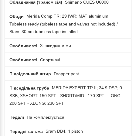
Обладнання (трансмісія)
Shimano CUES U6000
Ободи
Merida Comp TR; 29 IWR; MAT aluminium;
Tubeless ready (tubeless tape and valves not included) /
Stans 30mm tubeless tape installed
Особливості
Зі швидкостями
Особливості
Спортивні
Підсідельний штир
Dropper post
Підседільна труба
MERIDA EXPERT TR II; 34.9 DSP; 0
SSB; XSHORT: 150 SPT - SHORT/MID : 170 SPT - LONG:
200 SPT - XLONG: 230 SPT
Педалі
Не комплектується
Передні гальма
Sram DB4, 4 piston