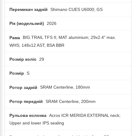
Перемикач задній
Shimano CUES U6000; GS
Рік (модельний)
2026
Рама
BIG.TRAIL TFS II; MAT aluminium; 29x2.4" max.
WHS; 148x12 AST; BSA BBR
Розмір коліс
29
Розмір
S
Ротор задній
SRAM Centerline, 180mm
Ротор передній
SRAM Centerline, 200mm
Рульова колонка
Acros ICR MERIDA EXTERNAL neck;
Upper and lower IPS sealing