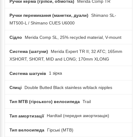
Ручки керма (гріпси, обмотка)
Merida Comp TR
Ручки перемикання (манетки, дуали)
Shimano SL-
MT500-L / Shimano CUES U6000
Сідло
Merida Comp SL, 25% recycled material, V-mount
Система (шатуни)
Merida Expert TR II; 32 ATC; 165mm
XSHORT, SHORT, MID and LONG; 170mm XLONG
Система шатунів
1 зірка
Спиці
Double Butted Black stainless w/black nipples
Тип MTB (гірського) велосипеда
Trail
Тип амортизації
Hardtail (передня амортизація)
Тип велосипеда
Гірські (MTB)