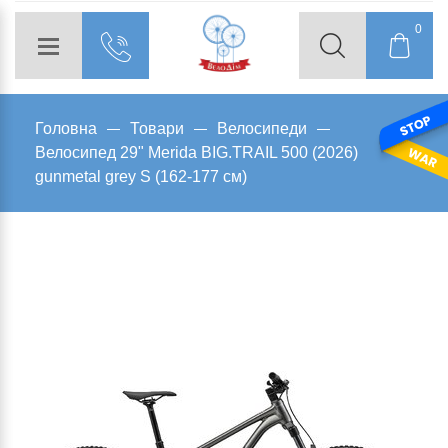
0
Головна
Товари
Велосипеди
Велосипед 29" Merida BIG.TRAIL 500 (2026)
gunmetal grey S (162-177 см)