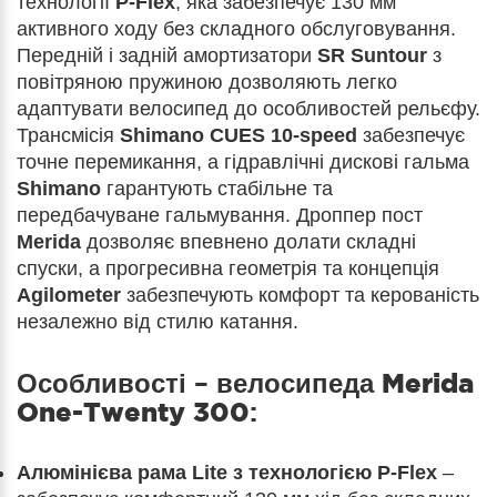
технології
P-Flex
, яка забезпечує 130 мм
активного ходу без складного обслуговування.
Передній і задній амортизатори
SR Suntour
з
повітряною пружиною дозволяють легко
адаптувати велосипед до особливостей рельєфу.
Трансмісія
Shimano CUES 10-speed
забезпечує
точне перемикання, а гідравлічні дискові гальма
Shimano
гарантують стабільне та
передбачуване гальмування. Дроппер пост
Merida
дозволяє впевнено долати складні
спуски, а прогресивна геометрія та концепція
Agilometer
забезпечують комфорт та керованість
незалежно від стилю катання.
Особливості – велосипеда
Merida
One-Twenty 300
:
Алюмінієва рама Lite з технологією P-Flex
–