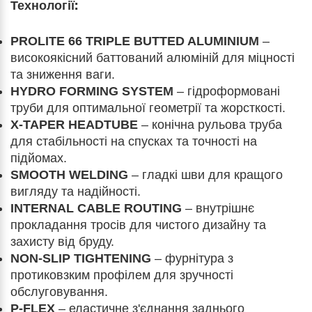
Технології:
PROLITE 66 TRIPLE BUTTED ALUMINIUM
–
високоякісний баттований алюміній для міцності
та зниження ваги.
HYDRO FORMING SYSTEM
– гідроформовані
труби для оптимальної геометрії та жорсткості.
X-TAPER HEADTUBE
– конічна рульова труба
для стабільності на спусках та точності на
підйомах.
SMOOTH WELDING
– гладкі шви для кращого
вигляду та надійності.
INTERNAL CABLE ROUTING
– внутрішнє
прокладання тросів для чистого дизайну та
захисту від бруду.
NON-SLIP TIGHTENING
– фурнітура з
протиковзким профілем для зручності
обслуговування.
P-FLEX
– еластичне з'єднання заднього