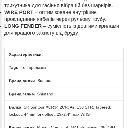
трикутника для гасіння вібрацій без шарнірів.
WIRE PORT
– оптимізоване внутрішнє
прокладання кабелів через рульову трубу.
LONG FENDER
– сумісність із довгими крилами
для кращого захисту від бруду.
Характеристики:
Tags
Топ продажів
Бренд вилки
Suntour
Бренд гальм
Shimano
Вилка
SR Suntour XCR34 2CR; Air; 130 STR; Tapered;
lockout; 44mm fork offset; 29x2.4" max WHS
Винос керма
Merida Comp TR; MAT aluminium; 35 DSH;