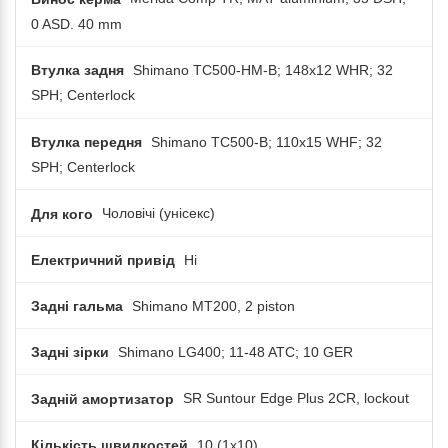
0 ASD. 40 mm
Втулка задня
Shimano TC500-HM-B; 148x12 WHR; 32
SPH; Centerlock
Втулка передня
Shimano TC500-B; 110x15 WHF; 32
SPH; Centerlock
Для кого
Чоловічі (унісекс)
Електричний привід
Ні
Задні гальма
Shimano MT200, 2 piston
Задні зірки
Shimano LG400; 11-48 ATC; 10 GER
Задній амортизатор
SR Suntour Edge Plus 2CR, lockout
Кількість швидкостей
10 (1x10)