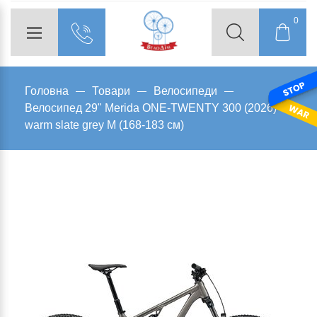
0
Головна
Товари
Велосипеди
Велосипед 29" Merida ONE-TWENTY 300 (2026)
warm slate grey M (168-183 см)