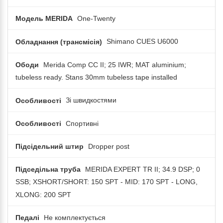
Модель MERIDA
One-Twenty
Обладнання (трансмісія)
Shimano CUES U6000
Ободи
Merida Comp CC II; 25 IWR; MAT aluminium;
tubeless ready. Stans 30mm tubeless tape installed
Особливості
Зі швидкостями
Особливості
Спортивні
Підсідельний штир
Dropper post
Підседільна труба
MERIDA EXPERT TR II; 34.9 DSP; 0
SSB; XSHORT/SHORT: 150 SPT - MID: 170 SPT - LONG,
XLONG: 200 SPT
Педалі
Не комплектується