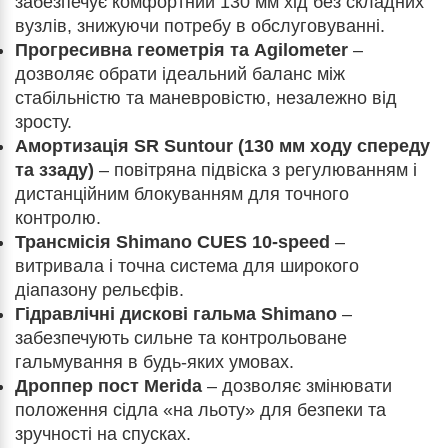
забезпечує комфортний 130 мм хід без складних
вузлів, знижуючи потребу в обслуговуванні.
Прогресивна геометрія та Agilometer
–
дозволяє обрати ідеальний баланс між
стабільністю та маневровістю, незалежно від
зросту.
Амортизація SR Suntour (130 мм ходу спереду
та ззаду)
– повітряна підвіска з регулюванням і
дистанційним блокуванням для точного
контролю.
Трансмісія Shimano CUES 10-speed
–
витривала і точна система для широкого
діапазону рельєфів.
Гідравлічні дискові гальма Shimano
–
забезпечують сильне та контрольоване
гальмування в будь-яких умовах.
Дроппер пост Merida
– дозволяє змінювати
положення сідла «на льоту» для безпеки та
зручності на спусках.