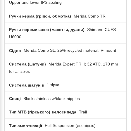
Upper and lower IPS sealing
Ручки керма (гріпси, обмотка)
Merida Comp TR
Ручки перемикання (манетки, дуали)
Shimano CUES
U6000
Сідло
Merida Comp SL; 25% recycled material; V-mount
Система (шатуни)
Merida Expert TR II; 32 ATC. 170 mm
for all sizes
Система шатунів
1 зірка
Спиці
Black stainless w/black nipples
Тип MTB (гірського) велосипеда
Trail
Тип амортизації
Full Suspension (двопідвіс)