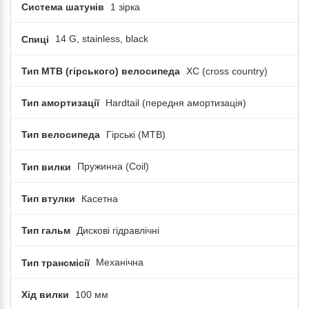
Система шатунів
1 зірка
Спиці
14 G, stainless, black
Тип MTB (гірського) велосипеда
XC (cross country)
Тип амортизації
Hardtail (передня амортизація)
Тип велосипеда
Гірські (MTB)
Тип вилки
Пружинна (Coil)
Тип втулки
Касетна
Тип гальм
Дискові гідравлічні
Тип трансмісії
Механічна
Хід вилки
100 мм