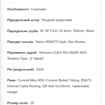
Особливості
Спортивні
Підсідельний штир
Ригідний (жорсткий)
Підседільна труба
HL SP C212 31.6mm, 350mm, Black
Передні гальма
Tektro HDM275 Hydr. Disc Brakes
Перемикач задній
Shimano CUES RD-U6000-SGS
Shadow Type, 11 Speed
Рік (модельний)
2026
Рама
Contrail Alloy 6061 Custom Butted Tubing, BSA73,
Internal Cable Routing, QR Axle 5x135mm, replaceable
hanger
Розмір коліс
29