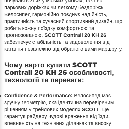
почувається як у міських умовах, так і на
паркових доріжках чи легкому бездоріжжі.
Велосипед гармонійно поєднує надійність,
практичність та сучасний спортивний дизайн, що
робить кожну поїздку комфортною та
прогнозованою.
SCOTT Contrail 20 KH 26
забезпечує стабільність та задоволення від
катання незалежно від обраного вами маршруту.
Чому варто купити
SCOTT
Contrail 20 KH 26
особливості,
технології та переваги:
Confidence & Performance:
Велосипед має
зручну геометрію, яка ідентична перевіреним
рішенням у трейлових моделях
SCOTT
. Це
гарантує райдеру чудові враження від їзди,
впевненість на технічних ділянках та високу