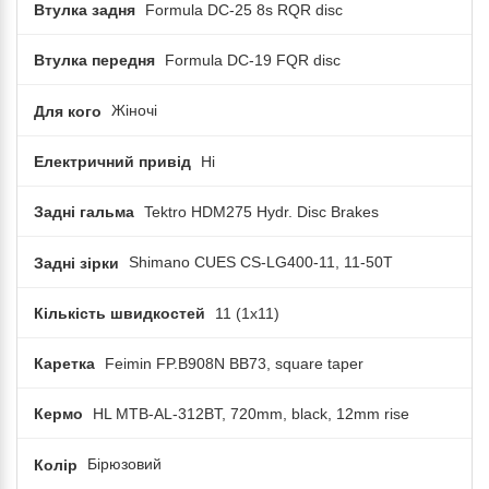
Втулка задня
Formula DC-25 8s RQR disc
Втулка передня
Formula DC-19 FQR disc
Для кого
Жіночі
Електричний привід
Ні
Задні гальма
Tektro HDM275 Hydr. Disc Brakes
Задні зірки
Shimano CUES CS-LG400-11, 11-50T
Кількість швидкостей
11 (1x11)
Каретка
Feimin FP.B908N BB73, square taper
Кермо
HL MTB-AL-312BT, 720mm, black, 12mm rise
Колір
Бірюзовий