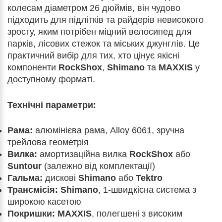
колесам діаметром 26 дюймів, він чудово
підходить для підлітків та райдерів невисокого
зросту, яким потрібен міцний велосипед для
парків, лісових стежок та міських джунглів. Це
практичний вибір для тих, хто цінує якісні
компоненти
RockShox
,
Shimano
та
MAXXIS
у
доступному форматі.
Технічні параметри:
Рама:
алюмінієва рама, Alloy 6061, зручна
трейлова геометрія
Вилка:
амортизаційна вилка
RockShox
або
Suntour
(залежно від комплектації)
Гальма:
дискові
Shimano
або
Tektro
Трансмісія:
Shimano
, 1-швидкісна система з
широкою касетою
Покришки:
MAXXIS
, полегшені з високим