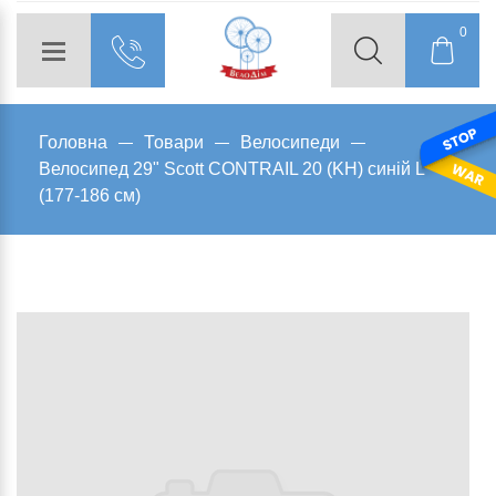
0
Головна
Товари
Велосипеди
Велосипед 29" Scott CONTRAIL 20 (KH) синій L
(177-186 см)