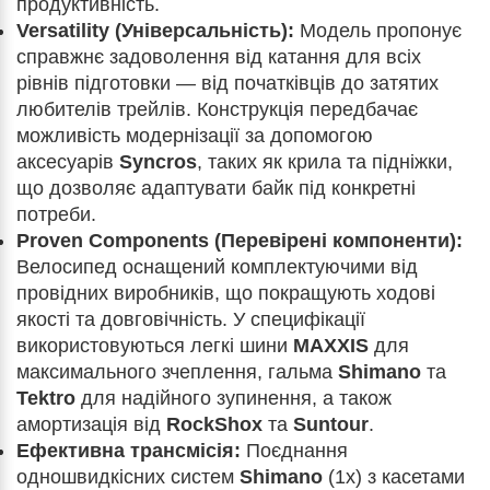
продуктивність.
Versatility (Універсальність):
Модель пропонує
справжнє задоволення від катання для всіх
рівнів підготовки — від початківців до затятих
любителів трейлів. Конструкція передбачає
можливість модернізації за допомогою
аксесуарів
Syncros
, таких як крила та підніжки,
що дозволяє адаптувати байк під конкретні
потреби.
Proven Components (Перевірені компоненти):
Велосипед оснащений комплектуючими від
провідних виробників, що покращують ходові
якості та довговічність. У специфікації
використовуються легкі шини
MAXXIS
для
максимального зчеплення, гальма
Shimano
та
Tektro
для надійного зупинення, а також
амортизація від
RockShox
та
Suntour
.
Ефективна трансмісія:
Поєднання
одношвидкісних систем
Shimano
(1x) з касетами