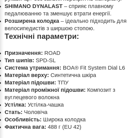
SHIMANO DYNALAST
– сприяє плавному
педалюванню та зменшує втрати енергії.
Розширена колодка
– ідеально підходить для
велосипедистів з ширшою стопою.
Технічні параметри:
Призначення:
ROAD
Тип шипів:
SPD-SL
Система утримання:
BOA® Fit System Dial L6
Матеріал верху:
Синтетична шкіра
Матеріал підошви:
ТПУ
Матеріал проміжної підошви:
Композит з
вуглецевого волокна
Устілка:
Устілка-чашка
Стать:
Чоловіча
Особливість:
Широка колодка
Фактична вага:
488 г (EU 42)