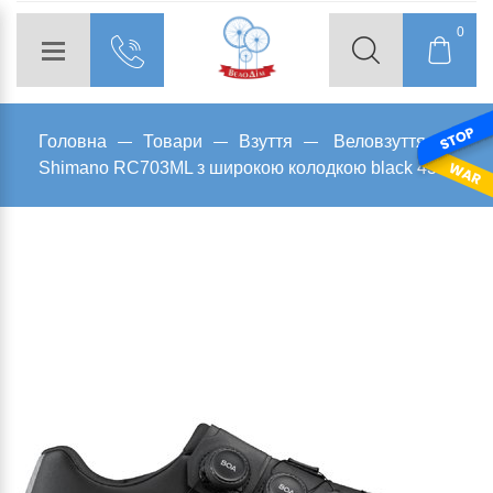
0
Головна
Товари
Взуття
Веловзуття
Shimano RC703ML з широкою колодкою black 43