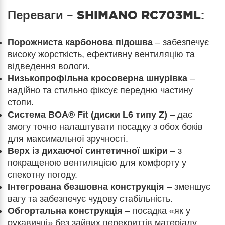
Переваги –
SHIMANO RC703ML
:
Порожниста карбонова підошва
– забезпечує
високу жорсткість, ефективну вентиляцію та
відведення вологи.
Низькопрофільна кросоверна шнурівка
–
надійно та стильно фіксує передню частину
стопи.
Система BOA® Fit (диски L6 типу Z)
– дає
змогу точно налаштувати посадку з обох боків
для максимальної зручності.
Верх із дихаючої синтетичної шкіри
– з
покращеною вентиляцією для комфорту у
спекотну погоду.
Інтегрована безшовна конструкція
– зменшує
вагу та забезпечує чудову стабільність.
Обгортальна конструкція
– посадка «як у
рукавичці» без зайвих перекриттів матеріалу.