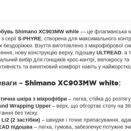
бувь Shimano XC903MW white
— це флагманська мо
 з серії
S-PHYRE
, створена для максимального контр
 бездоріжжя. Взуття виготовлено з мікрофібрової си
ення, нову конструкцію верху, підошву
ULTREAD
, а
альний вибір для гонщиків крос-кантрі, велокросу та 
тивність та винятковий комфорт навіть у найжорсткі
еваги –
Shimano XC903MW white
:
тична шкіра з мікрофібри
– легка, стійка до розтяг
und Wrapping Upper
– верх, що обгортає стопу на 36
ання без тиску.
Li2 (2 застібки)
– швидке і точне припасування, адапт
EAD підошва
– легка, гумова, забезпечує потужне зч