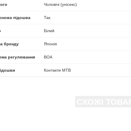
кого
Чоловічі (унісекс)
онова підошва
Так
р
Білий
на бренду
Японія
ема регулювання
BOA
підошви
Контакти MTB
СХОЖІ ТОВА