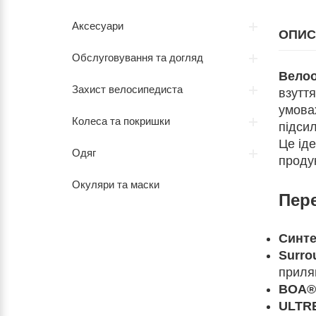
Аксесуари
ОПИС
Обслуговування та догляд
Велоо
Захист велосипедиста
взуття
умовах
Колеса та покришки
підсил
Це іде
Одяг
продук
Окуляри та маски
Пер
Синте
Surro
приляг
BOA® 
ULTR