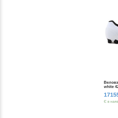
903MW
Веловзуття Shimano RC302ML
Веловз
white 41
white 4
5851.00 грн.
17155
Є в наявності
Є в ная