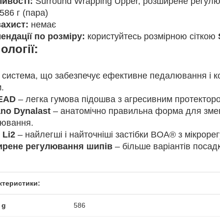
ивості:
Surround Wrapping Upper, розширене регулю
586 г (пара)
ахист:
немає
ендації по розміру:
користуйтесь розмірною сіткою
ології:
 система, що забезпечує ефективне педалювання і к
.
EAD
– легка гумова підошва з агресивним протектор
no Dynalast
– анатомічно правильна форма для зме
ювання.
Li2
– найлегші і найточніші застібки BOA® з мікрор
рене регулювання шипів
– більше варіантів посадк
ктеристики:
 g
586