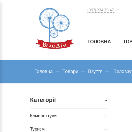
(067) 234-70-47
ГОЛОВНА
ТО
Головна
Товари
Взуття
Веловзу
Категорії
Комплектуючі
Туризм