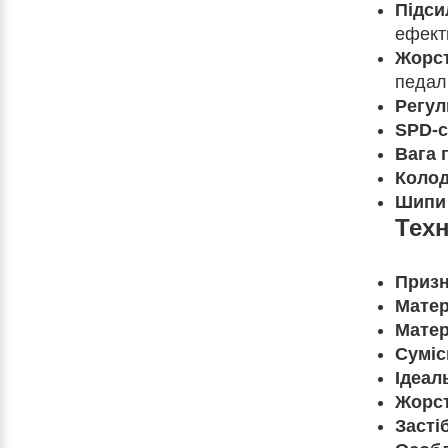
Підси
ефекти
Жорст
педал
Регул
SPD-с
Вага 
Колод
Шипи 
Техн
Призн
Матер
Матер
Суміс
Ідеал
Жорст
Засті