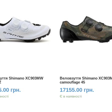
уття Shimano XC903MW
Веловзуття Shimano XC90
2
camouflage 45
.00 грн.
17155.00 грн.
вності
Є в наявності