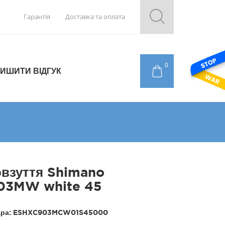
Гарантія
Доставка та оплата
0
ИШИТИ ВІДГУК
взуття Shimano
03MW white 45
ара:
ESHXC903MCW01S45000