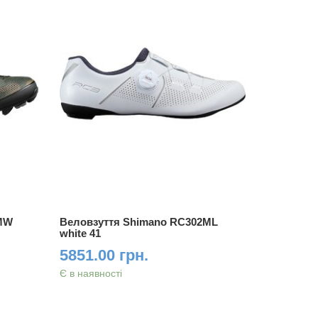
3MW
Веловзуття Shimano RC302ML
Веловзут
white 41
white 42
5851.00 грн.
17155.
Є в наявності
Є в наявно