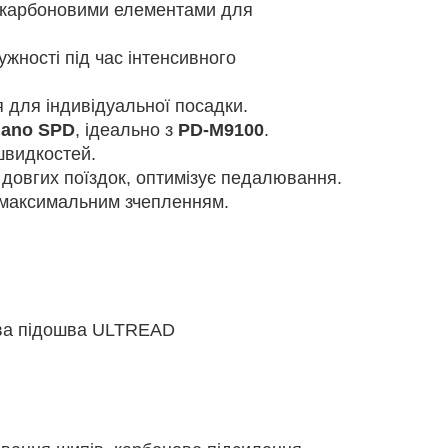
з карбоновими елементами для
ужності під час інтенсивного
для індивідуальної посадки.
ano SPD
, ідеально з
PD-M9100
.
швидкостей.
с довгих поїздок, оптимізує педалювання.
о максимальним зчепленням.
ова підошва ULTREAD