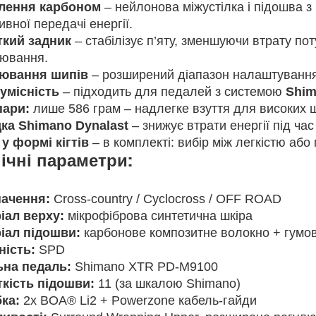
лення карбоном
– нейлонова міжустілка і підошва 
вної передачі енергії.
кий задник
– стабілізує п’яту, зменшуючи втрату пот
ювання.
ювання шипів
– розширений діапазон налаштування 
умісність
– підходить для педалей з системою
Shim
пари:
лише 586 грам – надлегке взуття для високих 
ка Shimano Dynalast
– знижує втрати енергії під ча
у формі кігтів
– в комплекті: вибір між легкістю аб
ічні параметри:
ачення:
Cross-country / Cyclocross / OFF ROAD
іал верху:
мікрофіброва синтетична шкіра
іал підошви:
карбонове композитне волокно + гум
ність:
SPD
ьна педаль:
Shimano XTR PD-M9100
кість підошви:
11 (за шкалою Shimano)
бка:
2x BOA® Li2 + Powerzone кабель-гайди