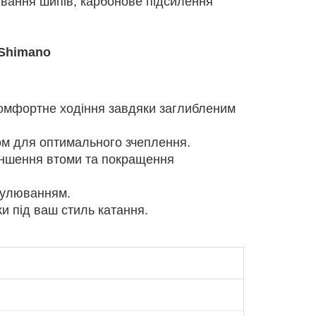
вання шипів, карбонове підсилення
Shimano
омфортне ходіння завдяки заглибленим
ом для оптимального зчеплення.
ншення втоми та покращення
егулюванням.
и під ваш стиль катання.