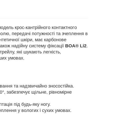
дель крос-кантрійного контактного
олю, передачі потужності та зчеплення в
нтетичної шкіри, має карбонове
 також надійну систему фіксації
BOA® Li2
.
трейлу, які шукають легкість,
ших умовах.
ування та надзвичайно зносостійка.
0°, забезпечує щільне, рівномірне
ація під будь-яку ногу.
еплення у вологих і сухих умовах.