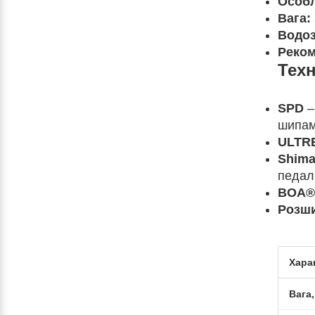
Особл
Вага:
Водоз
Реком
Техн
SPD
–
шипам
ULTR
Shima
педал
BOA® 
Розши
Хара
Вага,