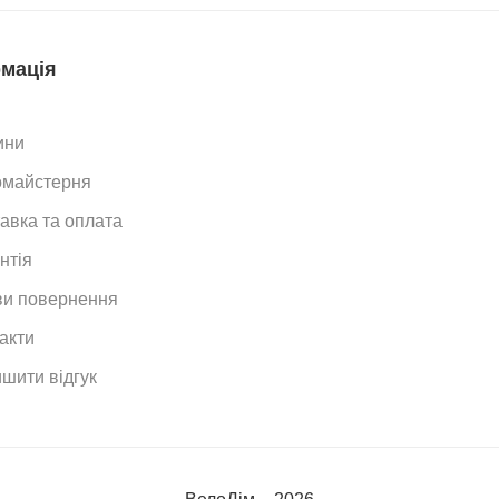
мація
ини
омайстерня
авка та оплата
нтія
и повернення
акти
шити відгук