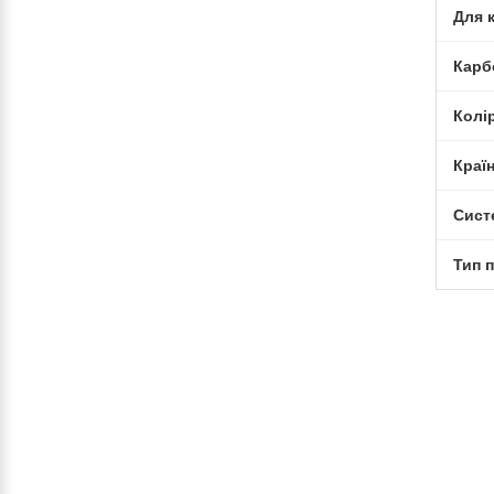
Для 
Карб
Колі
Краї
Сист
Тип 