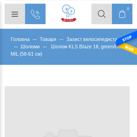
0
Головна
Товари
Захист велосипедиста
Шоломи
Шолом KLS Blaze 18, green/black
M/L (58-61 см)