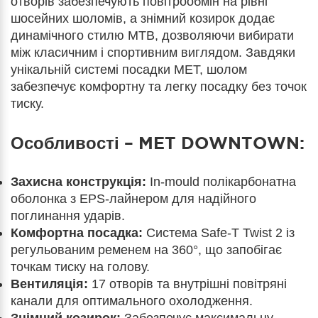
отворів забезпечують повітрообмін на рівні
шосейних шоломів, а знімний козирок додає
динамічного стилю MTB, дозволяючи вибирати
між класичним і спортивним виглядом. Завдяки
унікальній системі посадки MET, шолом
забезпечує комфортну та легку посадку без точок
тиску.
Особливості – MET DOWNTOWN:
Захисна конструкція:
In-mould полікарбонатна
оболонка з EPS-лайнером для надійного
поглинання ударів.
Комфортна посадка:
Система Safe-T Twist 2 із
регульованим ременем на 360°, що запобігає
точкам тиску на голову.
Вентиляція:
17 отворів та внутрішні повітряні
канали для оптимального охолодження.