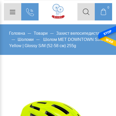
0
Головна
Товари
Захист велосипедиста
Шоломи
Шолом MET DOWNTOWN Safety
Yellow | Glossy S/M (52-58 см) 255g