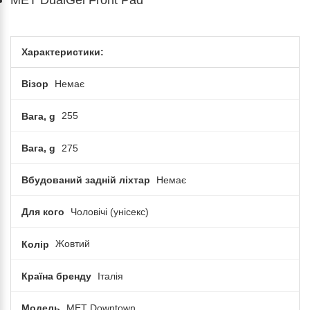
MET DualGel Front Pad
Характеристики:
Візор
Немає
Вага, g
255
Вага, g
275
Вбудований задній ліхтар
Немає
Для кого
Чоловічі (унісекс)
Колір
Жовтий
Країна бренду
Італія
Модель
MET Downtown