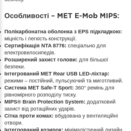
Особливості – MET E-Mob MIPS:
Полікарбонатна оболонка з EPS підкладкою:
міцність і легкість конструкції.
Сертифікація NTA 8776:
спеціально для
електровелосипедів.
Розширений захист голови:
для більшої
безпеки.
Інтегрований MET Rear USB LED-ліхтар:
режими – постійний, пульсуючий та миготливий.
Система MET Safe-T Sport:
360° ремінь для
рівномірного розподілу тиску.
MIPS® Brain Protection System:
додатковий
захист від ротаційних ударів.
Сітка проти комах:
вбудована у вентиляційні
отвори.
Інтегрований козирок:
мінімалістичний дизайн.