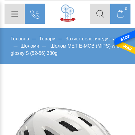
0
Головна
Товари
Захист велосипедиста
Шоломи
Шолом MET E-MOB (MIPS) white
glossy S (52-56) 330g