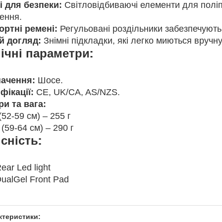
і для безпеки:
Світловідбиваючі елементи для поліп
ення.
ртні ремені:
Регульовані роздільники забезпечують 
й догляд:
Знімні підкладки, які легко миються вручну
ічні параметри:
ачення:
Шосе.
фікації:
CE, UK/CA, AS/NZS.
ри та вага:
(52-59 см) – 255 г
 (59-64 см) – 290 г
сність:
ar Led light
ualGel Front Pad
ктеристики: