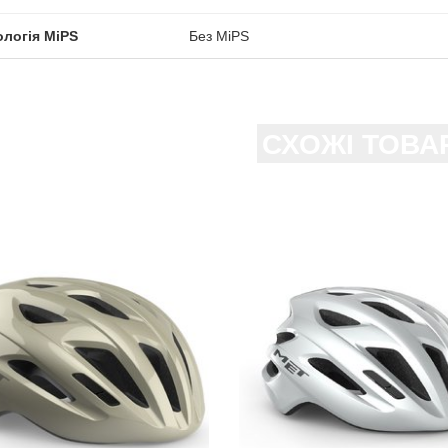
ологія MiPS
Без MiPS
СХОЖІ ТОВА