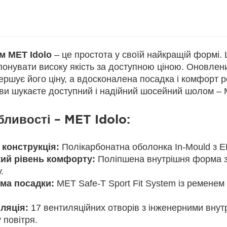
 MET Idolo
– це простота у своїй найкращій формі.
онувати високу якість за доступною ціною. Оновлени
ершує його ціну, а вдосконалена посадка і комфорт 
ви шукаєте доступний і надійний шосейний шолом – 
ливості – MET Idolo:
 конструкція:
Полікарбонатна оболонка In-Mould з E
ий рівень комфорту:
Поліпшена внутрішня форма за
.
ма посадки:
MET Safe-T Sport Fit System із ременем
ляція:
17 вентиляційних отворів з інженерними вну
 повітря.