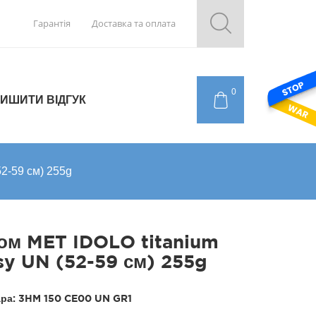
Гарантія
Доставка та оплата
0
ИШИТИ ВІДГУК
2-59 см) 255g
м MET IDOLO titanium
sy UN (52-59 см) 255g
ара:
3HM 150 CE00 UN GR1