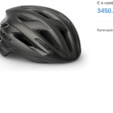
Є в ная
3450.
Категорі