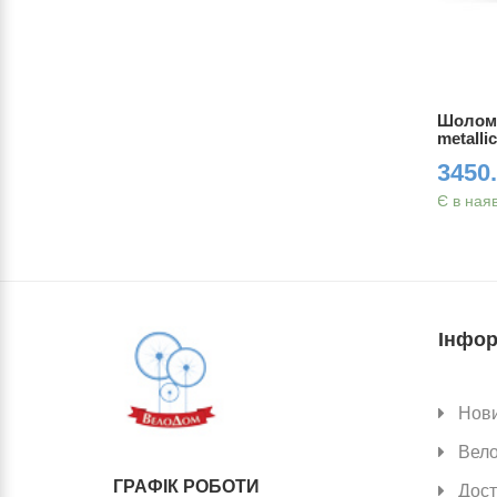
m glossy
Шолом MET IDOLO (MIPS) titanium
Шолом 
glossy UN (52-59 см) 285g
metalli
4600.00 грн.
3450.
Є в наявності
Є в ная
Інфор
Нов
Вел
ГРАФІК РОБОТИ
Дост