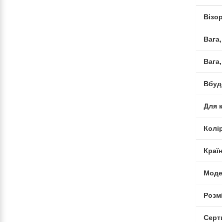
Візо
Вага,
Вага,
Вбуд
Для 
Колі
Краї
Моде
Розм
Серт