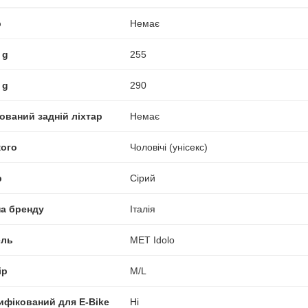
р
Немає
 g
255
 g
290
ований задній ліхтар
Немає
кого
Чоловічі (унісекс)
р
Сірий
на бренду
Італія
ль
MET Idolo
ір
M/L
ифікований для E-Bike
Ні