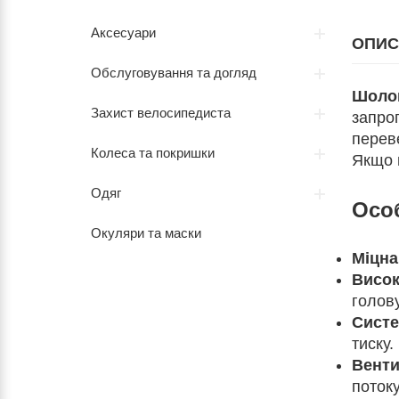
Аксесуари
ОПИС
Обслуговування та догляд
Шолом
Захист велосипедиста
запроп
перев
Колеса та покришки
Якщо 
Одяг
Особ
Окуляри та маски
Міцна
Висок
голову
Систе
тиску.
Венти
потоку