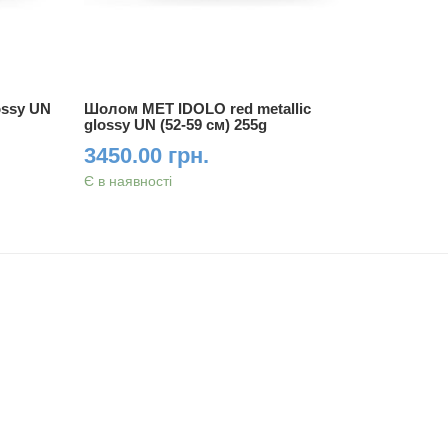
ossy UN
Шолом MET IDOLO red metallic
Шолом ME
glossy UN (52-59 см) 255g
metallic g
3450.00 грн.
3450.0
Є в наявності
Є в наявно