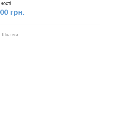
вності
00 грн.
я:
Шоломи