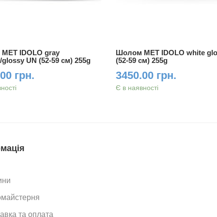
MET IDOLO gray
Шолом MET IDOLO white gl
c/glossy UN (52-59 см) 255g
(52-59 см) 255g
00 грн.
3450.00 грн.
вності
Є в наявності
мація
ини
омайстерня
авка та оплата