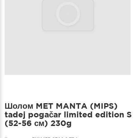
Шолом MET MANTA (MIPS)
tadej pogačar limited edition S
(52-56 см) 230g