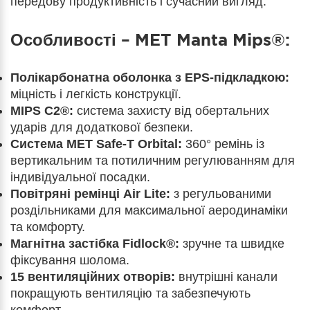
передову продуктивність і сучасний вигляд.
Особливості – MET Manta Mips®:
Полікарбонатна оболонка з EPS-підкладкою:
міцність і легкість конструкції.
MIPS C2®:
система захисту від обертальних
ударів для додаткової безпеки.
Система MET Safe-T Orbital:
360° ремінь із
вертикальним та потиличним регулюванням для
індивідуальної посадки.
Повітряні ремінці Air Lite:
з регульованими
роздільниками для максимальної аеродинаміки
та комфорту.
Магнітна застібка Fidlock®:
зручне та швидке
фіксування шолома.
15 вентиляційних отворів:
внутрішні канали
покращують вентиляцію та забезпечують