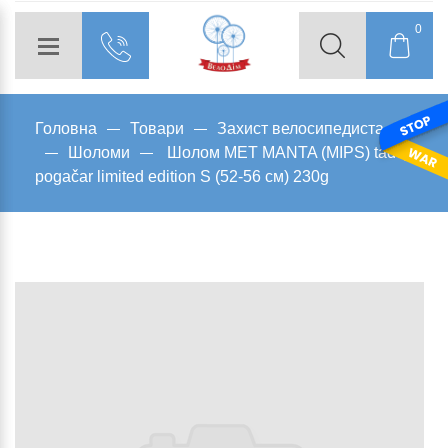
0
Головна
Товари
Захист велосипедиста
Шоломи
Шолом MET MANTA (MIPS) tadej
pogačar limited edition S (52-56 см) 230g