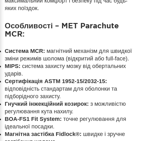
максимальний комфорт і безпеку під час будь-
яких поїздок.
Особливості – MET Parachute
MCR:
Система MCR:
магнітний механізм для швидкої
зміни режимів шолома (відкритий або full-face).
MIPS:
система захисту мозку від обертальних
ударів.
Сертифікація ASTM 1952-15/2032-15:
відповідність стандартам для оболонки та
підборідного захисту.
Гнучкий інжекційний козирок:
з можливістю
регулювання кута нахилу.
BOA-FS1 Fit System:
точне регулювання для
ідеальної посадки.
Магнітна застібка Fidlock®:
швидке і зручне