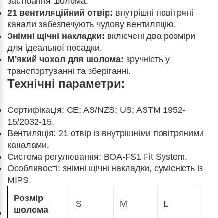
застібання шолома.
21 вентиляційний отвір:
внутрішні повітряні
канали забезпечують чудову вентиляцію.
Знімні щічні накладки:
включені два розміри
для ідеальної посадки.
М'який чохол для шолома:
зручність у
транспортуванні та зберіганні.
Технічні параметри:
Сертифікація: CE; AS/NZS; US; ASTM 1952-
15/2032-15.
Вентиляція: 21 отвір із внутрішніми повітряними
каналами.
Система регулювання: BOA-FS1 Fit System.
Особливості: знімні щічні накладки, сумісність із
MIPS.
Розмір
S
M
L
шолома