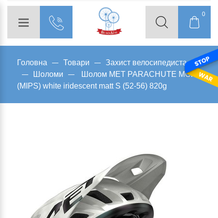
0
Головна
Товари
Захист велосипедиста
Шоломи
Шолом MET PARACHUTE MCR
(MIPS) white iridescent matt S (52-56) 820g