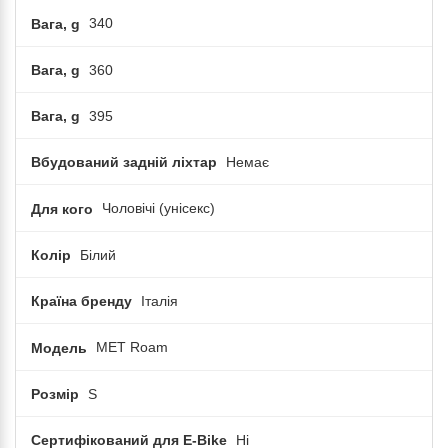
Вага, g
340
Вага, g
360
Вага, g
395
Вбудований задній ліхтар
Немає
Для кого
Чоловічі (унісекс)
Колір
Білий
Країна бренду
Італія
Модель
MET Roam
Розмір
S
Сертифікований для E-Bike
Ні