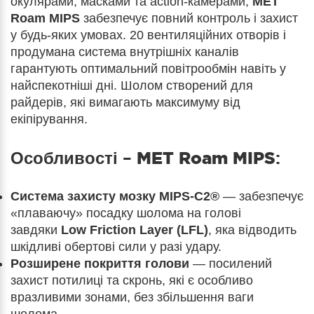
окулярами, масками та action-камерами,
MET
Roam MIPS
забезпечує повний контроль і захист
у будь-яких умовах. 20 вентиляційних отворів і
продумана система внутрішніх каналів
гарантують оптимальний повітрообмін навіть у
найспекотніші дні. Шолом створений для
райдерів, які вимагають максимуму від
екіпірування.
Особливості –
MET Roam MIPS
:
Система захисту мозку MIPS-C2®
— забезпечує
«плаваючу» посадку шолома на голові
завдяки
Low Friction Layer (LFL)
, яка відводить
шкідливі обертові сили у разі удару.
Розширене покриття голови
— посилений
захист потилиці та скронь, які є особливо
вразливими зонами, без збільшення ваги