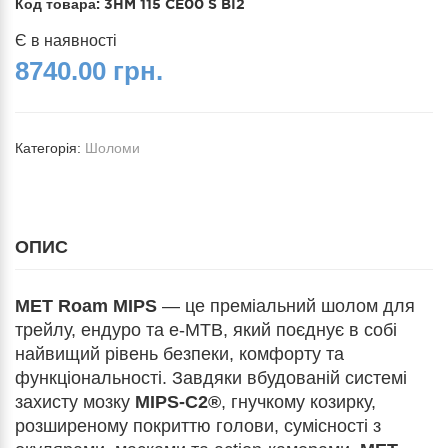
Код товара:
3HM 115 CE00 S BI2
Є в наявності
8740.00 грн.
Категорія:
Шоломи
ОПИС
MET Roam MIPS
— це преміальний шолом для
трейлу, ендуро та e-MTB, який поєднує в собі
найвищий рівень безпеки, комфорту та
функціональності. Завдяки вбудованій системі
захисту мозку
MIPS-C2®
, гнучкому козирку,
розширеному покриттю голови, сумісності з