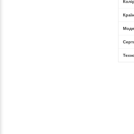
Колі
Краї
Моде
Серт
Техн