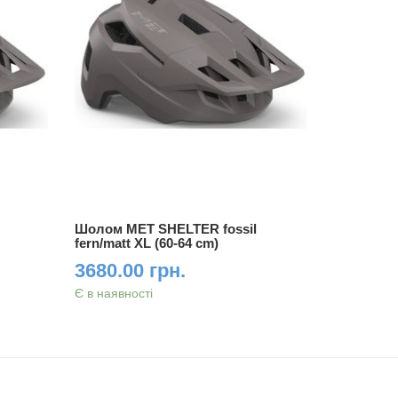
Шолом MET SHELTER fossil
Шолом ME
fern/matt XL (60-64 cm)
fern/matt 
3680.00 грн.
4600.0
Є в наявності
Є в наявно