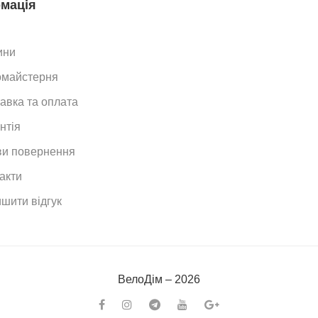
мація
ини
омайстерня
авка та оплата
нтія
и повернення
акти
шити відгук
ВелоДiм – 2026