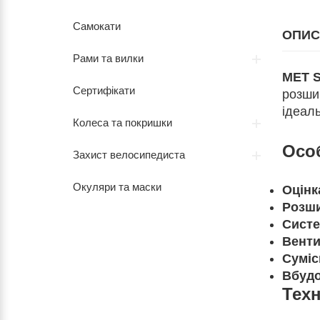
Самокати
ОПИС
Рами та вилки
MET S
Сертифікати
розши
ідеал
Колеса та покришки
Особ
Захист велосипедиста
Окуляри та маски
Оцінк
Розши
Систе
Венти
Суміс
Вбудо
Техн