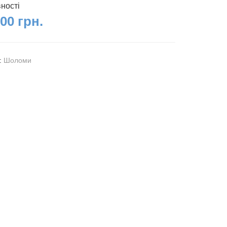
вності
00 грн.
я:
Шоломи