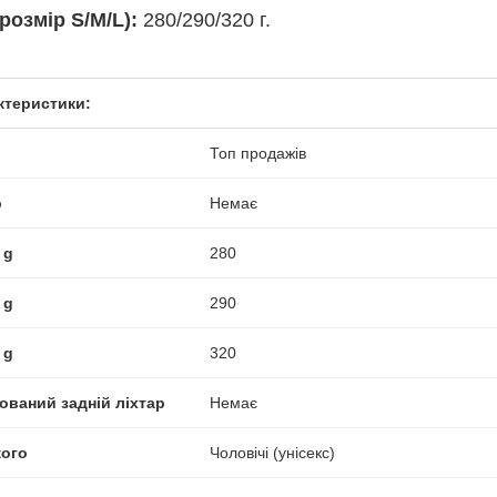
розмір S/M/L):
280/290/320 г.
ктеристики:
Топ продажів
р
Немає
 g
280
 g
290
 g
320
ований задній ліхтар
Немає
кого
Чоловічі (унісекс)