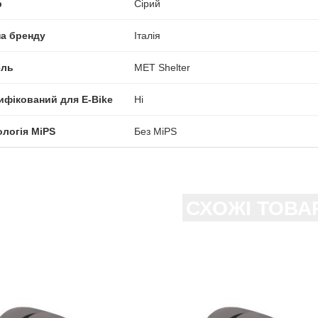
р
Сірий
на бренду
Італія
ль
MET Shelter
ифікований для E-Bike
Ні
ологія MiPS
Без MiPS
СХОЖІ ТОВА