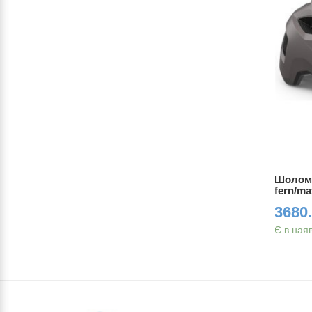
) fossil
Шолом MET SHELTER (MIPS) fossil
Шолом 
fern/matt S (52-56 cm)
fern/ma
4600.00 грн.
3680.
Є в наявності
Є в ная