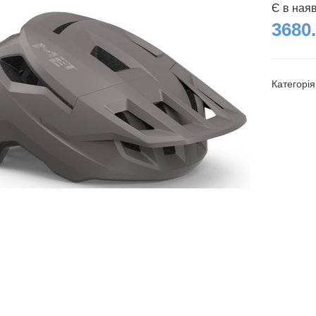
Є в ная
3680.
Категорі