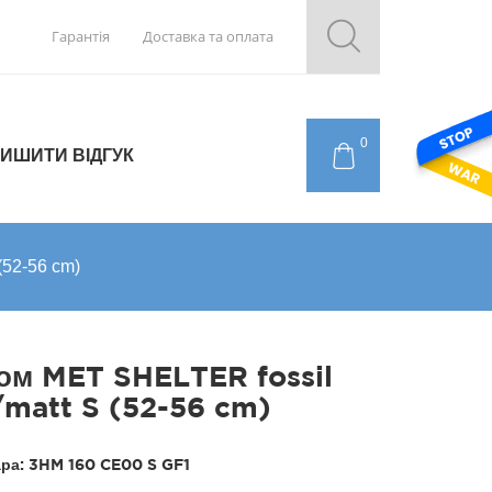
Гарантія
Доставка та оплата
0
ИШИТИ ВІДГУК
(52-56 cm)
м MET SHELTER fossil
/matt S (52-56 cm)
ара:
3HM 160 CE00 S GF1