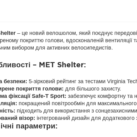
helter
– це новий велошолом, який поєднує передові т
реному покриттю голови, вдосконаленій вентиляції та
ьним вибором для активних велосипедистів.
ливості – MET Shelter:
а безпеки:
5-зірковий рейтинг за тестами Virginia Tec
рене покриття голови:
для більшого захисту.
ма фіксації Safe-T Sport:
забезпечує комфортну та н
ляція:
покращений повітрообмін для максимального
ність:
підходить для використання з сонцезахисними
ваний візор:
інтегрований дизайн для додаткового 
ічні параметри: