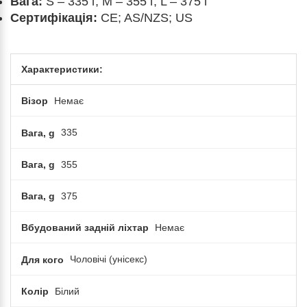
Вага:
S – 335 г, M – 355 г, L – 375 г
Сертифікація:
CE; AS/NZS; US
Характеристики:
Візор
Немає
Вага, g
335
Вага, g
355
Вага, g
375
Вбудований задній ліхтар
Немає
Для кого
Чоловічі (унісекс)
Колір
Білий