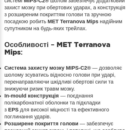
системі
MIPS-C2®
шолом забезпечує додатковий
захист мозку при обертових ударах, а конструкція
з розширеним покриттям голови та зручною
посадкою робить
MET Terranova Mips
надійним
супутником на будь-яких трейлах.
Особливості –
MET Terranova
Mips
:
Система захисту мозку MIPS-C2®
— дозволяє
шолому зсуватись відносно голови при ударі,
перенаправляючи шкідливі обертові сили та
знижуючи ризик травм мозку.
In-mould конструкція
— поєднання
полікарбонатної оболонки та підкладки
з
EPS
для високої міцності та ефективного
поглинання ударів.
Розширене покриття голови
— забезпечує