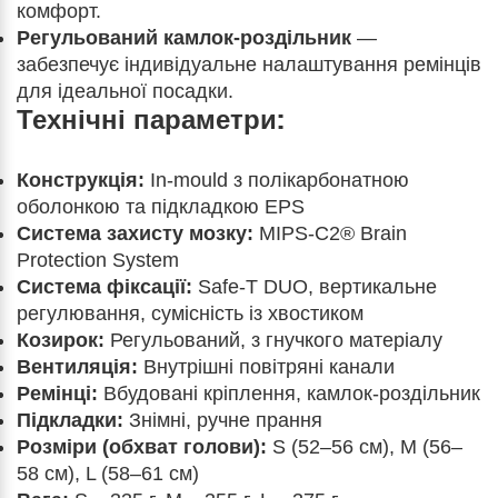
комфорт.
Регульований камлок-роздільник
—
забезпечує індивідуальне налаштування ремінців
для ідеальної посадки.
Технічні параметри:
Конструкція:
In-mould з полікарбонатною
оболонкою та підкладкою EPS
Система захисту мозку:
MIPS-C2® Brain
Protection System
Система фіксації:
Safe-T DUO, вертикальне
регулювання, сумісність із хвостиком
Козирок:
Регульований, з гнучкого матеріалу
Вентиляція:
Внутрішні повітряні канали
Ремінці:
Вбудовані кріплення, камлок-роздільник
Підкладки:
Знімні, ручне прання
Розміри (обхват голови):
S (52–56 см), M (56–
58 см), L (58–61 см)