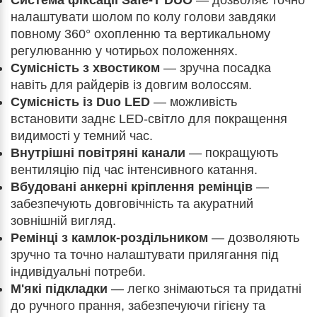
Система фіксації Safe-T DUO
— дозволяє точно
налаштувати шолом по колу голови завдяки
повному 360° охопленню та вертикальному
регулюванню у чотирьох положеннях.
Сумісність з хвостиком
— зручна посадка
навіть для райдерів із довгим волоссям.
Сумісність із Duo LED
— можливість
встановити заднє LED-світло для покращення
видимості у темний час.
Внутрішні повітряні канали
— покращують
вентиляцію під час інтенсивного катання.
Вбудовані анкерні кріплення ремінців
—
забезпечують довговічність та акуратний
зовнішній вигляд.
Ремінці з камлок-роздільником
— дозволяють
зручно та точно налаштувати прилягання під
індивідуальні потреби.
М'які підкладки
— легко знімаються та придатні
до ручного прання, забезпечуючи гігієну та