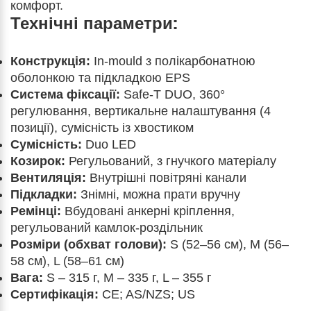
комфорт.
Технічні параметри:
Конструкція:
In-mould з полікарбонатною
оболонкою та підкладкою EPS
Система фіксації:
Safe-T DUO, 360°
регулювання, вертикальне налаштування (4
позиції), сумісність із хвостиком
Сумісність:
Duo LED
Козирок:
Регульований, з гнучкого матеріалу
Вентиляція:
Внутрішні повітряні канали
Підкладки:
Знімні, можна прати вручну
Ремінці:
Вбудовані анкерні кріплення,
регульований камлок-роздільник
Розміри (обхват голови):
S (52–56 см), M (56–
58 см), L (58–61 см)
Вага:
S – 315 г, M – 335 г, L – 355 г
Сертифікація:
CE; AS/NZS; US