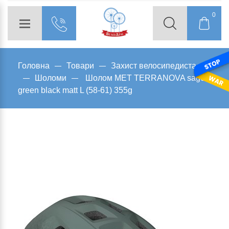
0
Головна
Товари
Захист велосипедиста
Шоломи
Шолом MET TERRANOVA sage
green black matt L (58-61) 355g