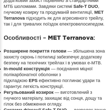
додатковий захист порівняно зі стандартними
МТБ шоломами. Завдяки системі
Safe-T DUO
,
гнучкому козирку та продуманій вентиляції,
MET
Terranova
підходить як для агресивного трейлу,
так і для тривалих поїздок електровелосипедом.
Особливості –
MET Terranova
:
Розширене покриття голови
— збільшена зона
захисту скронь і потилиці забезпечує додаткову
безпеку на технічних трейлах і в умовах e-MTB.
In-mould конструкція
— поєднання міцної
полікарбонатної оболонки з
підкладкою
EPS
ефективно поглинає удари та
гарантує легкість конструкції.
Регульований козирок
— виготовлений з
гнучкого матеріалу, захищає від сонця, дощу та
гілок без обмеження огляду.