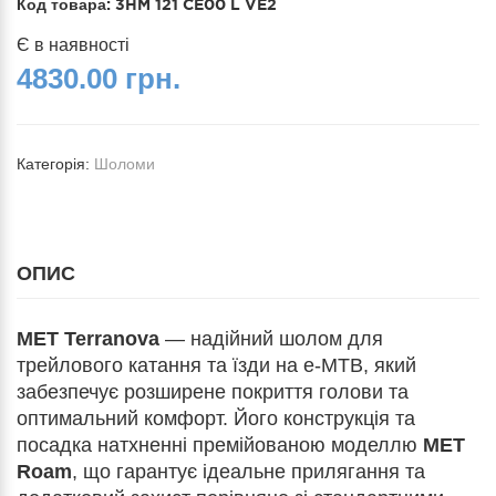
Код товара:
3HM 121 CE00 L VE2
Є в наявності
4830.00 грн.
Категорія:
Шоломи
ОПИС
MET Terranova
— надійний шолом для
трейлового катання та їзди на e-MTB, який
забезпечує розширене покриття голови та
оптимальний комфорт. Його конструкція та
посадка натхненні премійованою моделлю
MET
Roam
, що гарантує ідеальне прилягання та