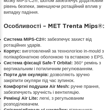
мозку MIPS-C2®, шолом забезпечує додатковий
рівень безпеки, зменшуючи ротаційний вплив у
випадку падіння.
Особливості – MET Trenta Mips®:
Система MIPS-C2®:
забезпечує захист від
ротаційних ударів.
Корпус:
виготовлений за технологією in-mould з
полікарбонатною оболонкою та вставкою з EPS.
Система фіксації Safe-T Orbital:
360° ремінь з
вертикальним і потиличним регулюванням.
Порти для окулярів:
дозволяють зручно
закріпити окуляри під час зупинок.
Комфортні подушки Air Mesh:
ручне прання,
забезпечують зручність і вентиляцію.
Ремінці Air Lite:
легкі, з регульованим
розподілювачем.