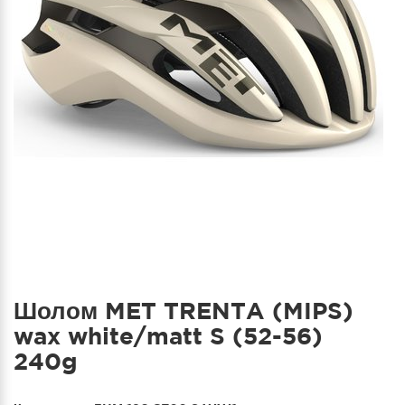
Шолом MET TRENTA (MIPS)
wax white/matt S (52-56)
240g