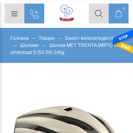
0
Головна
Товари
Захист велосипедиста
Шоломи
Шолом MET TRENTA (MIPS) wax
white/matt S (52-56) 240g