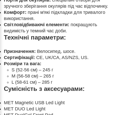
Порти для окулярів:
спеціальні отвори для
зручного зберігання окулярів під час відпочинку.
Комфорт:
прані м'які підкладки для тривалого
використання.
Світловідбиваючі елементи:
покращують
видимість у темний час доби.
Технічні параметри:
Призначення:
Велосипед, шосе.
Сертифікації:
CE, UK/CA, AS/NZS, US.
Розміри та вага:
S (52-56 см) – 245 г
M (56-58 см) – 265 г
L (58-61 см) – 285 г
Сумісність з аксесуарами:
MET Magnetic USB Led Light
MET DUO Led Light