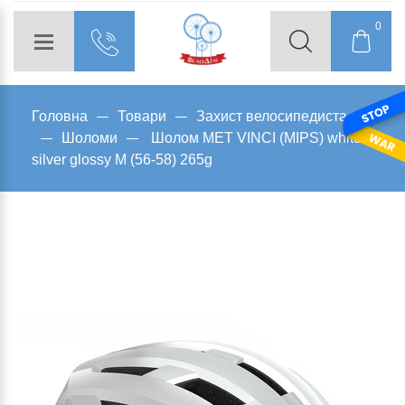
0
Головна
Товари
Захист велосипедиста
Шоломи
Шолом MET VINCI (MIPS) white
silver glossy M (56-58) 265g