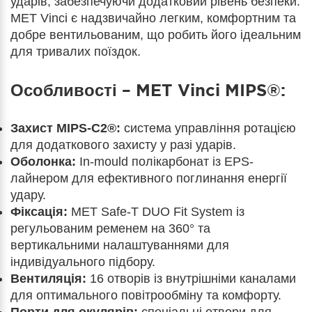
ударів, забезпечуючи додатковий рівень безпеки.
MET Vinci є надзвичайно легким, комфортним та
добре вентильованим, що робить його ідеальним
для тривалих поїздок.
Особливості – MET Vinci MIPS®:
Захист MIPS-C2®:
система управління ротацією
для додаткового захисту у разі ударів.
Оболонка:
In-mould полікарбонат із EPS-
лайнером для ефективного поглинання енергії
удару.
Фіксація:
MET Safe-T DUO Fit System із
регульованим ременем на 360° та
вертикальними налаштуваннями для
індивідуального підбору.
Вентиляція:
16 отворів із внутрішніми каналами
для оптимального повітрообміну та комфорту.