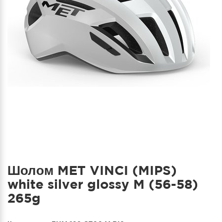
Шолом MET VINCI (MIPS)
white silver glossy M (56-58)
265g