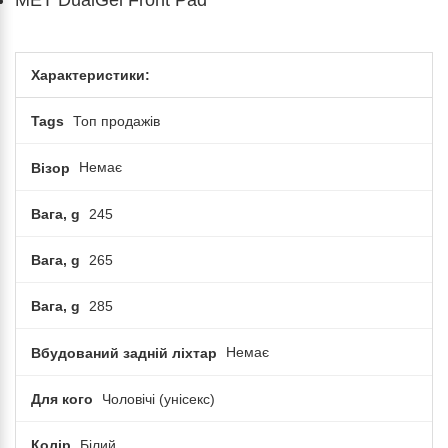
MET DualGel Front Pad
Характеристики:
Tags
Топ продажів
Візор
Немає
Вага, g
245
Вага, g
265
Вага, g
285
Вбудований задній ліхтар
Немає
Для кого
Чоловічі (унісекс)
Колір
Білий