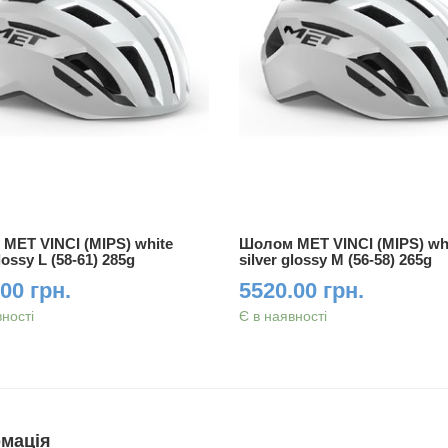
MET VINCI (MIPS) white
Шолом MET VINCI (MIPS) wh
glossy L (58-61) 285g
silver glossy M (56-58) 265g
00 грн.
5520.00 грн.
вності
Є в наявності
мація