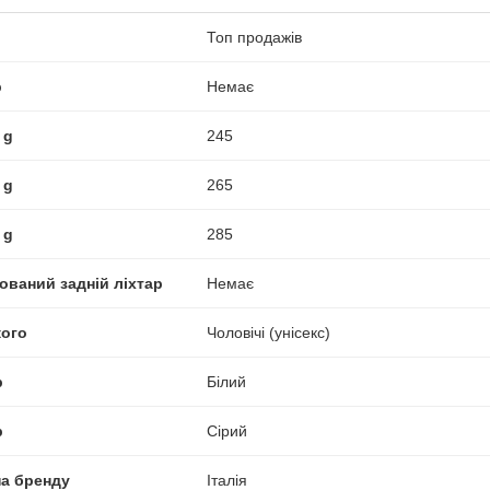
Топ продажів
р
Немає
 g
245
 g
265
 g
285
ований задній ліхтар
Немає
кого
Чоловічі (унісекс)
р
Білий
р
Сірий
на бренду
Італія