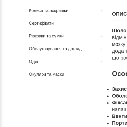
Колеса та покришки
ОПИС
Сертифікати
Шолом
Рюкзаки та сумки
відмін
мозку
Обслуговування та догляд
додат
що ро
Одяг
Особ
Окуляри та маски
Захис
Оболо
Фікса
налаш
Венти
Порти