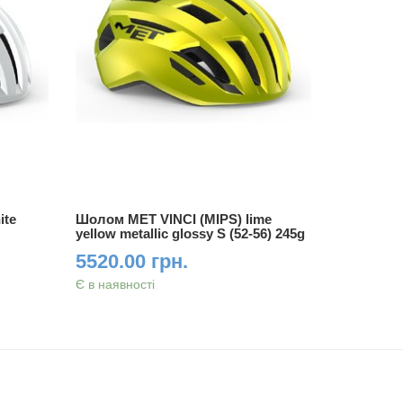
ite
Шолом MET VINCI (MIPS) lime
Шолом ME
yellow metallic glossy S (52-56) 245g
white/matt
5520.00 грн.
5520.0
Є в наявності
Є в наявно