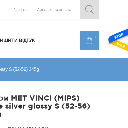
Гарантія
Доставка та оплата
0
ИШИТИ ВІДГУК
ssy S (52-56) 245g
м MET VINCI (MIPS)
e silver glossy S (52-56)
g