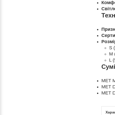
Комф
Світл
Техн
Призн
Серти
Розмі
S 
M 
L 
Сумі
MET M
MET D
MET D
Хара