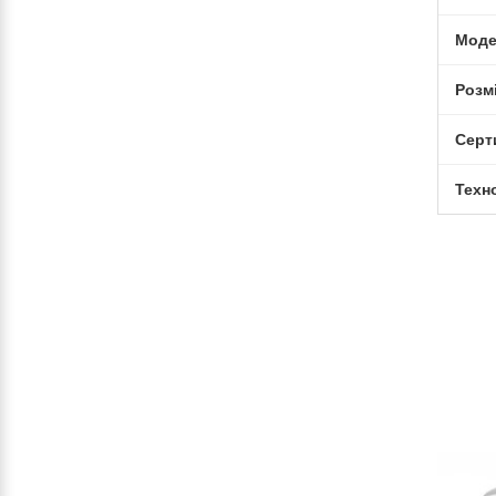
Моде
Розм
Серт
Техн