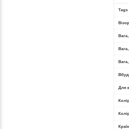
Tags
Візо
Вага,
Вага,
Вага,
Вбуд
Для 
Колі
Колі
Краї