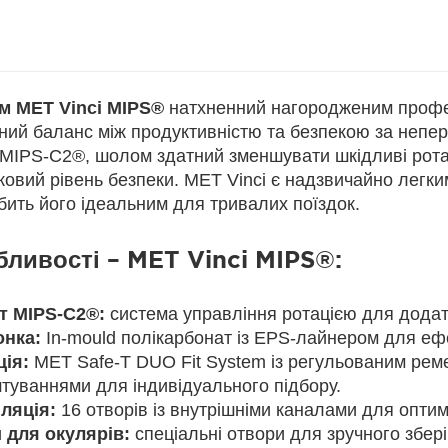
 MET Vinci MIPS®
натхненний нагородженим профе
ний баланс між продуктивністю та безпекою за непер
 MIPS-C2®, шолом здатний зменшувати шкідливі ротаці
ковий рівень безпеки. MET Vinci є надзвичайно легк
бить його ідеальним для тривалих поїздок.
ливості – MET Vinci MIPS®:
т MIPS-C2®:
система управління ротацією для додатко
нка:
In-mould полікарбонат із EPS-лайнером для ефе
ція:
MET Safe-T DUO Fit System із регульованим рем
туваннями для індивідуального підбору.
ляція:
16 отворів із внутрішніми каналами для оптим
 для окулярів:
спеціальні отвори для зручного збері