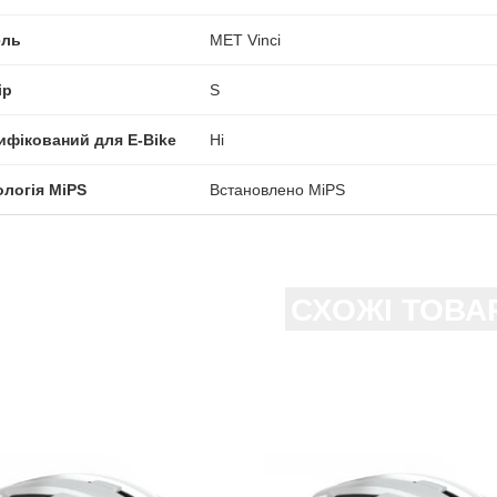
ль
MET Vinci
ір
S
ифікований для E-Bike
Ні
ологія MiPS
Встановлено MiPS
СХОЖІ ТОВА