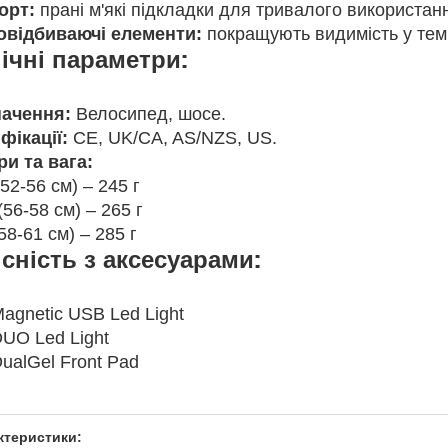
орт:
прані м'які підкладки для тривалого використан
овідбиваючі елементи:
покращують видимість у тем
ічні параметри:
ачення:
Велосипед, шосе.
фікації:
CE, UK/CA, AS/NZS, US.
ри та вага:
(52-56 см) – 245 г
(56-58 см) – 265 г
(58-61 см) – 285 г
сність з аксесуарами:
agnetic USB Led Light
UO Led Light
ualGel Front Pad
ктеристики: