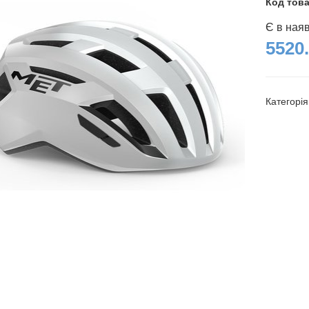
Код тов
Є в ная
5520.
Категорі