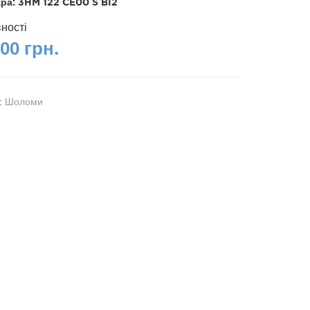
ара:
3HM 122 CE00 S BI2
вності
00 грн.
я:
Шоломи