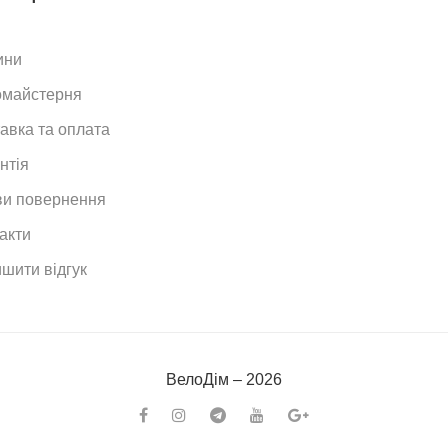
ини
омайстерня
авка та оплата
нтія
и повернення
акти
шити відгук
ВелоДiм – 2026