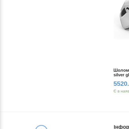
 Red
Шолом MET VINCI (MIPS) Blue
Шолом 
см) 245g
Metallic | Glossy S (52-56 см) 245g
silver 
5520.00 грн.
5520.
Є в наявності
Є в ная
Інфор