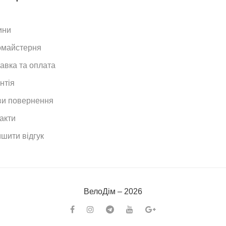
ини
омайстерня
авка та оплата
нтія
и повернення
акти
шити відгук
ВелоДiм – 2026