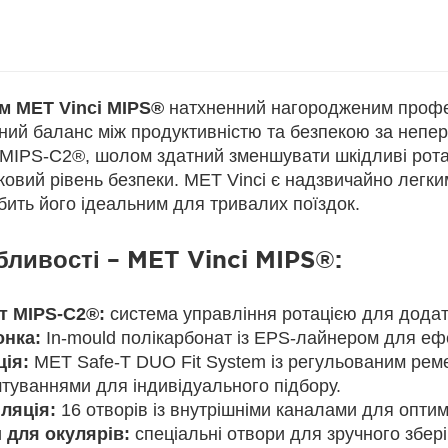
 MET Vinci MIPS®
натхненний нагородженим профе
ний баланс між продуктивністю та безпекою за непер
 MIPS-C2®, шолом здатний зменшувати шкідливі ротаці
ковий рівень безпеки. MET Vinci є надзвичайно легк
бить його ідеальним для тривалих поїздок.
ливості – MET Vinci MIPS®:
т MIPS-C2®:
система управління ротацією для додатко
нка:
In-mould полікарбонат із EPS-лайнером для ефе
ція:
MET Safe-T DUO Fit System із регульованим рем
туваннями для індивідуального підбору.
ляція:
16 отворів із внутрішніми каналами для оптим
 для окулярів:
спеціальні отвори для зручного збері