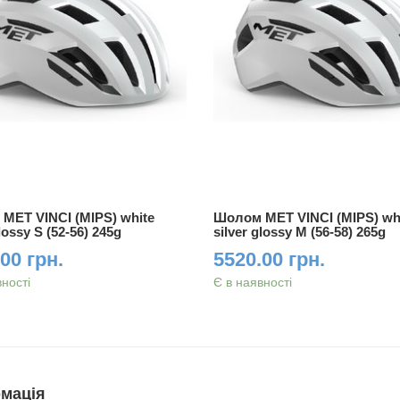
MET VINCI (MIPS) white
Шолом MET VINCI (MIPS) wh
glossy S (52-56) 245g
silver glossy M (56-58) 265g
00 грн.
5520.00 грн.
вності
Є в наявності
мація