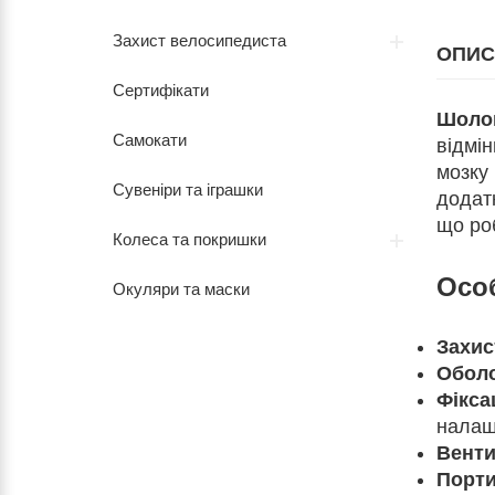
Захист велосипедиста
ОПИС
Сертифікати
Шолом
Самокати
відмін
мозку
Сувеніри та іграшки
додат
що ро
Колеса та покришки
Особ
Окуляри та маски
Захис
Оболо
Фікса
налаш
Венти
Порти