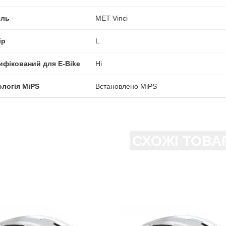
ль
MET Vinci
ір
L
ифікований для E-Bike
Ні
ологія MiPS
Встановлено MiPS
СХОЖІ ТОВА