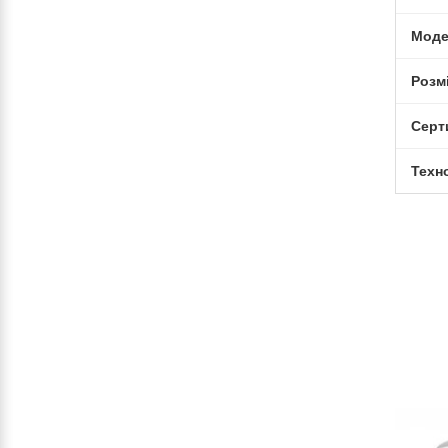
Моде
Розм
Серт
Техн