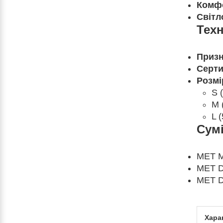
Комф
Світл
Техн
Призн
Серти
Розмі
S 
M 
L 
Сумі
MET M
MET D
MET D
Хара