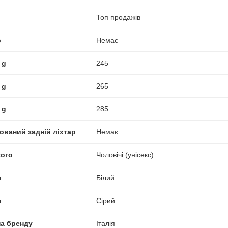
Топ продажів
р
Немає
 g
245
 g
265
 g
285
ований задній ліхтар
Немає
кого
Чоловічі (унісекс)
р
Білий
р
Сірий
на бренду
Італія