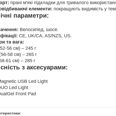
орт:
прані м'які підкладки для тривалого використан
овідбиваючі елементи:
покращують видимість у тем
ічні параметри:
ачення:
Велосипед, шосе.
фікації:
CE, UK/CA, AS/NZS, US.
ри та вага:
(52-56 см) – 245 г
(56-58 см) – 265 г
(58-61 см) – 285 г
сність з аксесуарами:
agnetic USB Led Light
UO Led Light
ualGel Front Pad
ктеристики: